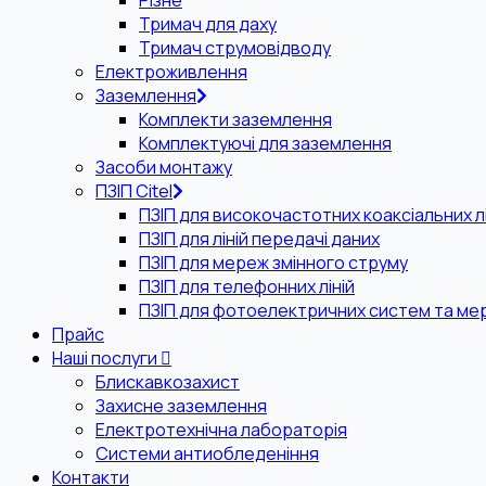
Різне
Тримач для даху
Тримач струмовідводу
Електроживлення
Заземлення
Комплекти заземлення
Комплектуючі для заземлення
Засоби монтажу
ПЗІП Citel
ПЗІП для високочастотних коаксіальних лі
ПЗІП для ліній передачі даних
ПЗІП для мереж змінного струму
ПЗІП для телефонних ліній
ПЗІП для фотоелектричних систем та ме
Прайс
Наші послуги
Блискавкозахист
Захисне заземлення
Електротехнічна лабораторія
Системи антиобледеніння
Контакти