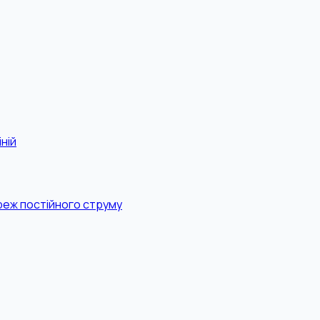
ній
реж постійного струму