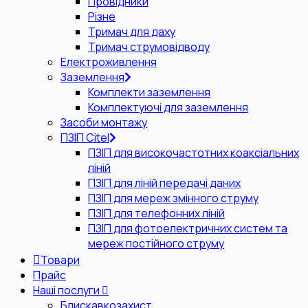
Провідники
Різне
Тримач для даху
Тримач струмовідводу
Електроживлення
Заземлення
Комплекти заземлення
Комплектуючі для заземлення
Засоби монтажу
ПЗІП Citel
ПЗІП для високочастотних коаксіальних
ліній
ПЗІП для ліній передачі даних
ПЗІП для мереж змінного струму
ПЗІП для телефонних ліній
ПЗІП для фотоелектричних систем та
мереж постійного струму
Товари
Прайс
Наші послуги
Блискавкозахист