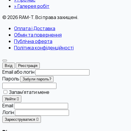
»
Галерея робіт
© 2026 RAM-T. Всі права захищені.
Оплата і Доставка
Обмін та повернення
Публічна оферта
Політика конфіденційності
Вхід
Реєстрація
Email або логін
Пароль
Забули пароль?
Запам'ятати мене
Увійти
Email
Логін
Зареєструватися