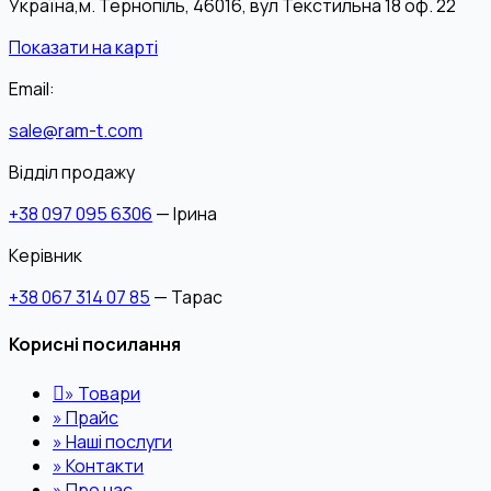
Україна,м. Тернопіль, 46016, вул Текстильна 18 оф. 22
Показати на карті
Email:
sale@ram-t.com
Відділ продажу
+38 097 095 6306
— Ірина
Керівник
+38 067 314 07 85
— Тарас
Корисні посилання
»
Товари
»
Прайс
»
Наші послуги
»
Контакти
»
Про нас