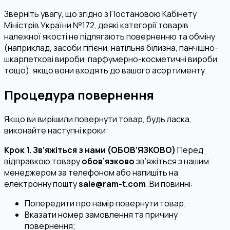
Зверніть увагу, що згідно з Постановою Кабінету
Міністрів України №172, деякі категорії товарів
належної якості не підлягають поверненню та обміну
(наприклад, засоби гігієни, натільна білизна, панчішно-
шкарпеткові вироби, парфумерно-косметичні вироби
тощо), якщо вони входять до вашого асортименту.
Процедура повернення
Якщо ви вирішили повернути товар, будь ласка,
виконайте наступні кроки:
Крок 1. Зв’яжіться з нами (ОБОВ’ЯЗКОВО)
Перед
відправкою товару
обов’язково
зв’яжіться з нашим
менеджером за телефоном або напишіть на
електронну пошту
sale@ram-t.com
. Ви повинні:
Попередити про намір повернути товар;
Вказати номер замовлення та причину
повернення;