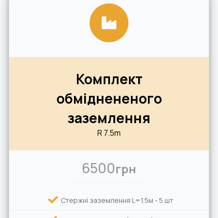
Комплект
обміднененого
заземлення
R 7.5m
6500
грн
Стержні заземлення L=1.5м - 5 шт