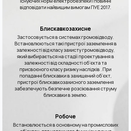
існуючих норм електробезпеки і повинні
відповідати найвищим вимогам ПУЕ 2017.
Блискавкозахисне
Застосовується в системах громовідводу.
Встановлюються такі пристрої заземлення в
залежності від класу захисту громовідводу,
який вибирається на стадії проектування в
залежності від складності об’єкта та
присвоєного класу ризику наслідків . При
попаданні блискавки в захищений об’єкт,
пристрої блискавкозахисного заземлення
забезпечують безпечне розсіювання струму
блискавки в землю.
Робоче
Встановлюється в основному на промислових