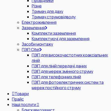
Провідники
Різне
Тримач для даху
Тримач струмовідводу
Електроживлення
Заземлення
Комплекти заземлення
Комплектуючі для заземлення
Засоби монтажу
ПЗІП Citel
ПЗІП для високочастотних коаксіальних
ліній
ПЗІП для ліній передачі даних
ПЗІП для мереж змінного струму
ПЗІП для телефонних ліній
ПЗІП для фотоелектричних систем та
мереж постійного струму
Товари
Прайс
Наші послуги
Блискавкозахист