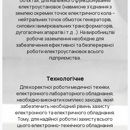
об’єктах, для належного функціонування
електроустановок (навмисне з’єднання з
землею окремих точок електричного кола –
нейтральних точок обмоток генераторів,
силових і вимірювальних трансформаторів,
дугогасячих апаратів і т.д ..). На виробництві
робоче заземлення необхідне для
забезпечення ефективної та безперервної
роботи електроустановок всього
підприємства.
Технологічне
Для коректної роботи медичної техніки,
електронного лабораторного обладнання,
необхідно виконати комплекс заходів, який
забезпечить необхідний рівень захисту
електронного та електричного обладнання.
Тому, для надійної роботи і захисту всього
цього електронно-технічного обладнання