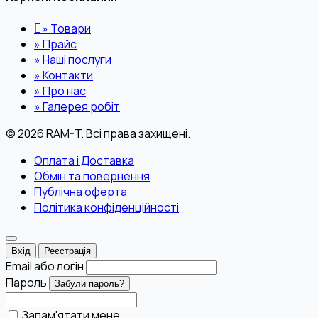
»
Товари
»
Прайс
»
Наші послуги
»
Контакти
»
Про нас
»
Галерея робіт
© 2026 RAM-T. Всі права захищені.
Оплата і Доставка
Обмін та повернення
Публічна оферта
Політика конфіденційності
Вхід
Реєстрація
Email або логін
Пароль
Забули пароль?
Запам'ятати мене