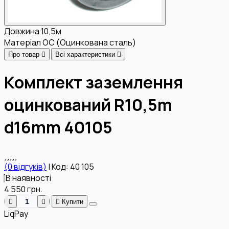
Довжина
10,5м
Матеріал
OC (Оцинкована сталь)
Про товар
Всі характеристики
Комплект заземлення
оцинкований R10,5m
d16mm 40105
(0 відгуків)
|
Код: 40 105
В наявності
4 550
грн.
Купити
LiqPay