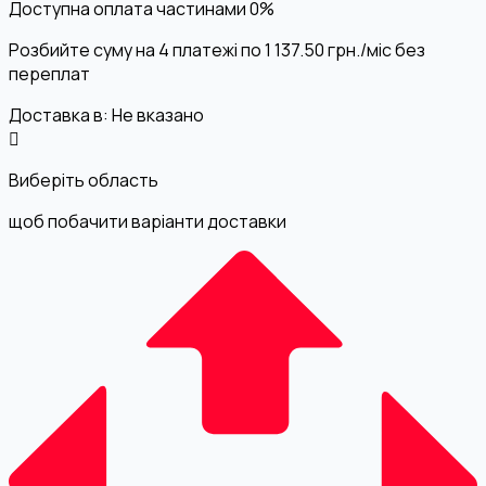
Доступна оплата частинами
0%
Розбийте суму на 4 платежі по
1 137.50
грн.
/міс без
переплат
Доставка в:
Не вказано
Виберіть область
щоб побачити варіанти доставки