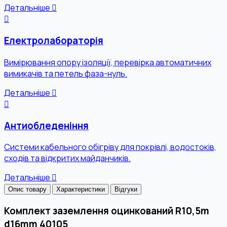
Детальніше
Електролабораторія
Вимірювання опору ізоляції, перевірка автоматичних
вимикачів та петель фаза-нуль.
Детальніше
Антиобледеніння
Системи кабельного обігріву для покрівлі, водостоків,
сходів та відкритих майданчиків.
Детальніше
Опис товару
Характеристики
Відгуки
Комплект заземлення оцинкований R10,5m
d16mm 40105