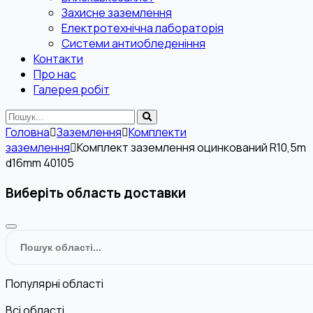
Захисне заземлення
Електротехнічна лабораторія
Системи антиобледеніння
Контакти
Про нас
Галерея робіт
Головна
Заземлення
Комплекти
заземлення
Комплект заземлення оцинкований R10,5m
d16mm 40105
Виберіть область доставки
Популярні області
Всі області