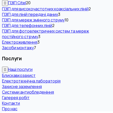
ПЗІП Citel
20
ПЗІП для високочастотних коаксіальних ліній
2
ПЗІП для ліній передачі даних
3
ПЗІП для мереж змінного струму
10
ПЗІП для телефонних ліній
2
ПЗІП для фотоелектричних систем та мереж
постійного струму
3
Електроживлення
3
Засоби монтажу
7
Послуги
Наші послуги
Блискавкозахист
Електротехнічна лабораторія
Захисне заземлення
Системи антиобледеніння
Галерея робіт
Контакти
Про нас