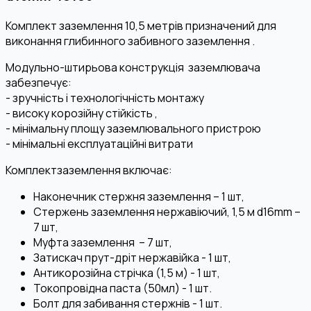
Комплект заземлення 10,5 метрів призначений для
виконання глибинного забивного заземлення .
Модульно-штирьова конструкція заземлювача
забезпечує:
- зручність і технологічність монтажу
- високу корозійну стійкість ,
- мінімальну площу заземлювального пристрою
- мінімальні експлуатаційні витрати
Комплектзаземлення включає:
Наконечник стержня заземлення – 1 шт,
Стержень заземлення нержавіючий, 1,5 м d16mm –
7 шт,
Муфта заземлення – 7 шт,
Затискач прут-дріт нержавійка - 1 шт,
Антикорозійна стрічка (1,5 м) - 1 шт,
Токопровідна паста (50мл) - 1 шт.
Болт для забивання стержнів - 1 шт.