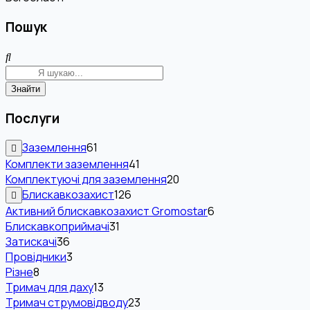
Пошук
Знайти
Послуги
Заземлення
61
Комплекти заземлення
41
Комплектуючі для заземлення
20
Блискавкозахист
126
Активний блискавкозахист Gromostar
6
Блискавкоприймачі
31
Затискачі
36
Провідники
3
Різне
8
Тримач для даху
13
Тримач струмовідводу
23