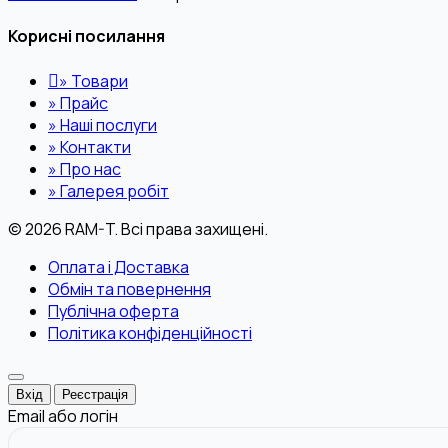
Корисні посилання
»
Товари
»
Прайс
»
Наші послуги
»
Контакти
»
Про нас
»
Галерея робіт
© 2026 RAM-T. Всі права захищені.
Оплата і Доставка
Обмін та повернення
Публічна оферта
Політика конфіденційності
Вхід
Реєстрація
Email або логін