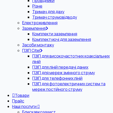
Провідники
Різне
Тримач для даху
Тримач струмовідводу
Електроживлення
Заземлення
Комплекти заземлення
Комплектуючі для заземлення
Засоби монтажу
ПЗІП Citel
ПЗІП для високочастотних коаксіальних
ліній
ПЗІП для ліній передачі даних
ПЗІП для мереж змінного струму
ПЗІП для телефонних ліній
ПЗІП для фотоелектричних систем та
мереж постійного струму
Товари
Прайс
Наші послуги
Блискавкозахист