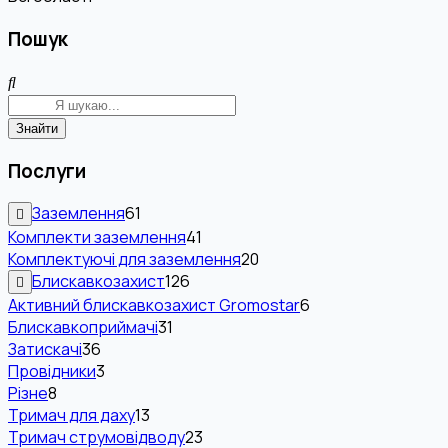
Пошук
Знайти
Послуги
Заземлення
61
Комплекти заземлення
41
Комплектуючі для заземлення
20
Блискавкозахист
126
Активний блискавкозахист Gromostar
6
Блискавкоприймачі
31
Затискачі
36
Провідники
3
Різне
8
Тримач для даху
13
Тримач струмовідводу
23