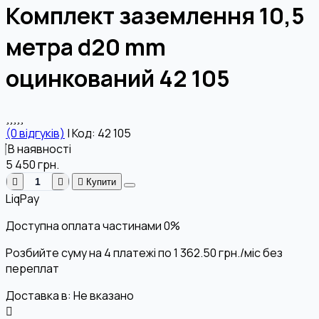
Комплект заземлення 10,5
метра d20 mm
оцинкований 42 105
(0 відгуків)
|
Код: 42 105
В наявності
5 450
грн.
Купити
LiqPay
Доступна оплата частинами
0%
Розбийте суму на 4 платежі по
1 362.50
грн.
/міс без
переплат
Доставка в:
Не вказано