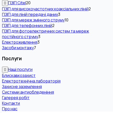
ПЗІП Citel
20
ПЗІП для високочастотних коаксіальних ліній
2
ПЗІП для ліній передачі даних
3
ПЗІП для мереж змінного струму
10
ПЗІП для телефонних ліній
2
ПЗІП для фотоелектричних систем та мереж
постійного струму
3
Електроживлення
3
Засоби монтажу
7
Послуги
Наші послуги
Блискавкозахист
Електротехнічна лабораторія
Захисне заземлення
Системи антиобледеніння
Галерея робіт
Контакти
Про нас