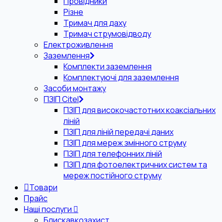
Провідники
Різне
Тримач для даху
Тримач струмовідводу
Електроживлення
Заземлення
Комплекти заземлення
Комплектуючі для заземлення
Засоби монтажу
ПЗІП Citel
ПЗІП для високочастотних коаксіальних
ліній
ПЗІП для ліній передачі даних
ПЗІП для мереж змінного струму
ПЗІП для телефонних ліній
ПЗІП для фотоелектричних систем та
мереж постійного струму
Товари
Прайс
Наші послуги
Блискавкозахист