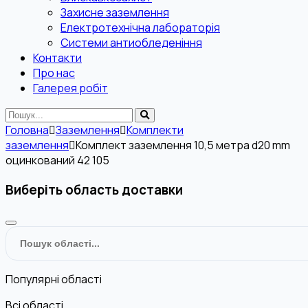
Захисне заземлення
Електротехнічна лабораторія
Системи антиобледеніння
Контакти
Про нас
Галерея робіт
Головна
Заземлення
Комплекти
заземлення
Комплект заземлення 10,5 метра d20 mm
оцинкований 42 105
Виберіть область доставки
Популярні області
Всі області