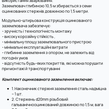
використання зварювання.
Заземлювач глибиною 10,5 м збирається з семи
оцинкованих стержнів довжиною по 1,5 метри.
Модульно-штирьова конструкція оцинкованого
заземлювача забезпечує:
- зручність і технологічність монтажу
- високу корозійну стійкість ,
- мінімальну площу заземлювального пристрою
- мінімальні експлуатаційні витрати
- глибинне заземлення з опором, не залежить від
погодніх умов
- відсутність будь-яких покриттів, які можна порушити
при монтажі й транспортуванні
Комплект оцинкованого заземлення включає:
1. Наконечник стержня заземлення сталь надміцна
– 1 шт.
2. Стержень d20mm різьбовий
гальванічнооцинкований довжиною по 1,5 м, вага