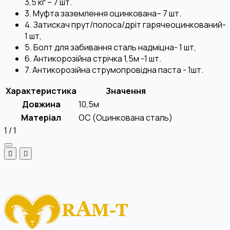
3,5 кг – 7 шт.
3. Муфта заземлення оцинкована– 7 шт.
4. Затискач прут/полоса/дріт гарячеоцинкований-
1 шт,
5. Болт для забивання сталь надміцна- 1 шт,
6. Антикорозійна стрічка 1,5м -1 шт.
7. Антикорозійна струмопровідна паста - 1шт.
Характеристика
Значення
Довжина
10,5м
Матеріал
OC (Оцинкована сталь)
1
/
1