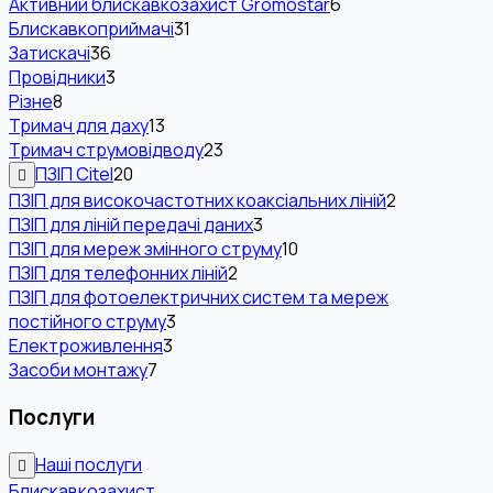
Активний блискавкозахист Gromostar
6
Блискавкоприймачі
31
Затискачі
36
Провідники
3
Різне
8
Тримач для даху
13
Тримач струмовідводу
23
ПЗІП Citel
20
ПЗІП для високочастотних коаксіальних ліній
2
ПЗІП для ліній передачі даних
3
ПЗІП для мереж змінного струму
10
ПЗІП для телефонних ліній
2
ПЗІП для фотоелектричних систем та мереж
постійного струму
3
Електроживлення
3
Засоби монтажу
7
Послуги
Наші послуги
Блискавкозахист