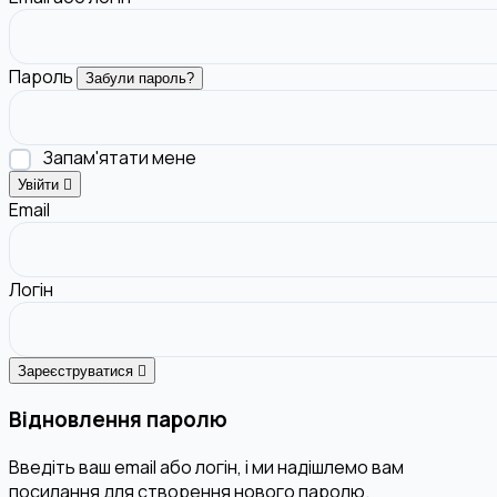
Пароль
Забули пароль?
Запам'ятати мене
Увійти
Email
Логін
Зареєструватися
Відновлення паролю
Введіть ваш email або логін, і ми надішлемо вам
посилання для створення нового паролю.