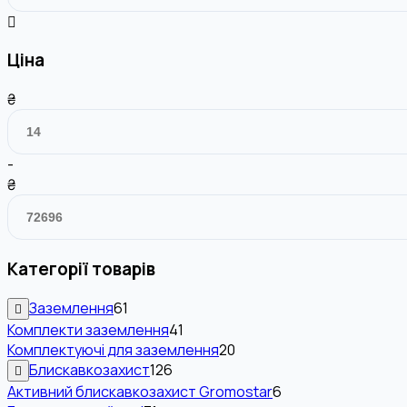
Ціна
₴
-
₴
Категорії товарів
Заземлення
61
Комплекти заземлення
41
Комплектуючі для заземлення
20
Блискавкозахист
126
Активний блискавкозахист Gromostar
6