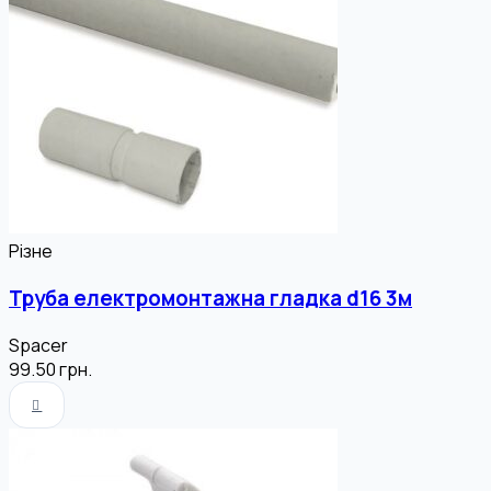
Різне
Труба електромонтажна гладка d16 3м
Spacer
99.50
грн.