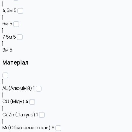
4,5м
5
6м
5
7,5м
5
9м
5
Матеріал
AL (Алюміній)
1
CU (Мідь)
4
CuZn (Латунь)
1
Mi (Обміднена сталь)
9