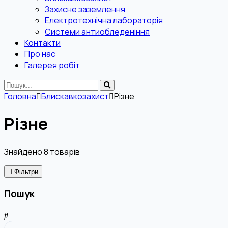
Захисне заземлення
Електротехнічна лабораторія
Системи антиобледеніння
Контакти
Про нас
Галерея робіт
Головна
Блискавкозахист
Різне
Різне
Знайдено
8
товарів
Фільтри
Пошук