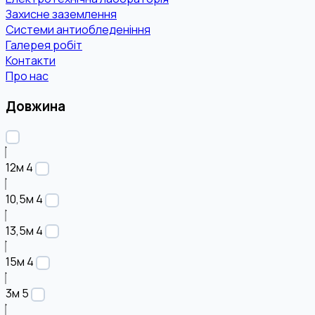
Захисне заземлення
Системи антиобледеніння
Галерея робіт
Контакти
Про нас
Довжина
12м
4
10,5м
4
13,5м
4
15м
4
3м
5