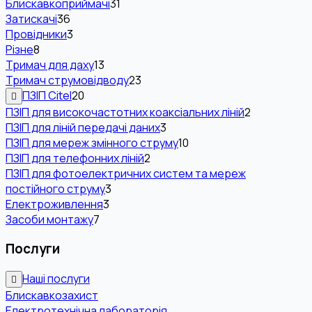
Блискавкоприймачі
31
Затискачі
36
Провідники
3
Різне
8
Тримач для даху
13
Тримач струмовідводу
23
ПЗІП Citel
20
ПЗІП для високочастотних коаксіальних ліній
2
ПЗІП для ліній передачі даних
3
ПЗІП для мереж змінного струму
10
ПЗІП для телефонних ліній
2
ПЗІП для фотоелектричних систем та мереж
постійного струму
3
Електроживлення
3
Засоби монтажу
7
Послуги
Наші послуги
Блискавкозахист
Електротехнічна лабораторія