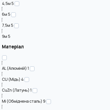
4,5м
5
6м
5
7,5м
5
9м
5
Матеріал
AL (Алюміній)
1
CU (Мідь)
4
CuZn (Латунь)
1
Mi (Обміднена сталь)
9