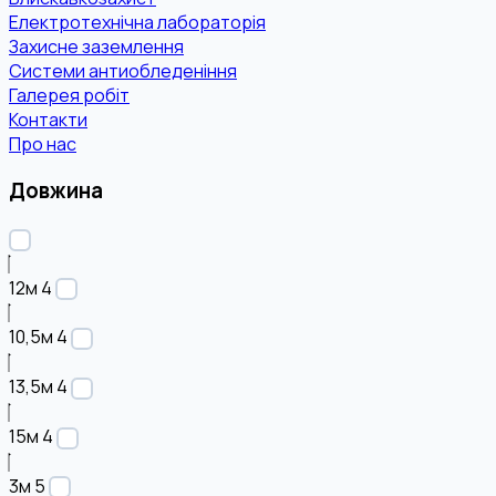
Електротехнічна лабораторія
Захисне заземлення
Системи антиобледеніння
Галерея робіт
Контакти
Про нас
Довжина
12м
4
10,5м
4
13,5м
4
15м
4
3м
5