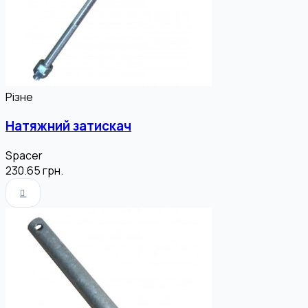
Різне
Натяжний затискач
Spacer
230.65
грн.