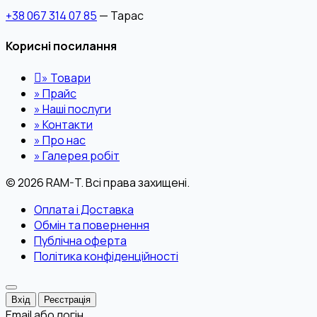
+38 067 314 07 85
— Тарас
Корисні посилання
»
Товари
»
Прайс
»
Наші послуги
»
Контакти
»
Про нас
»
Галерея робіт
© 2026 RAM-T. Всі права захищені.
Оплата і Доставка
Обмін та повернення
Публічна оферта
Політика конфіденційності
Вхід
Реєстрація
Email або логін