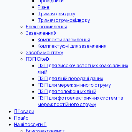
Провідники
Різне
Тримач для даху
Тримач струмовідводу
Електроживлення
Заземлення
Комплекти заземлення
Комплектуючі для заземлення
Засоби монтажу
ПЗІП Citel
ПЗІП для високочастотних коаксіальних
ліній
ПЗІП для ліній передачі даних
ПЗІП для мереж змінного струму
ПЗІП для телефонних ліній
ПЗІП для фотоелектричних систем та
мереж постійного струму
Товари
Прайс
Наші послуги
Блискавкозахист