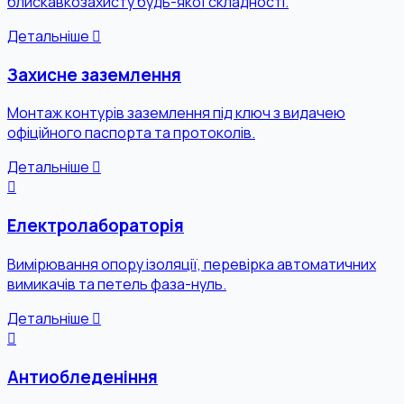
блискавкозахисту будь-якої складності.
Детальніше
Захисне заземлення
Монтаж контурів заземлення під ключ з видачею
офіційного паспорта та протоколів.
Детальніше
Електролабораторія
Вимірювання опору ізоляції, перевірка автоматичних
вимикачів та петель фаза-нуль.
Детальніше
Антиобледеніння