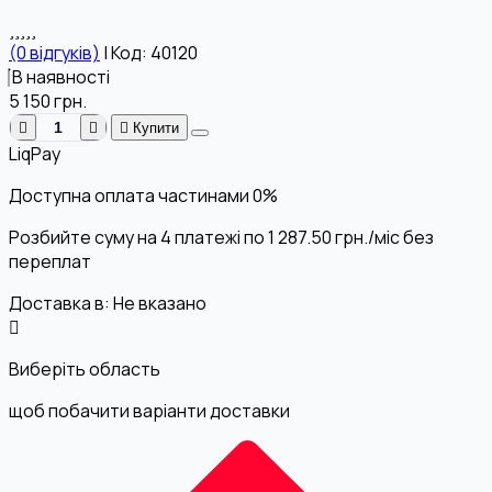
(0 відгуків)
|
Код: 40120
В наявності
5 150
грн.
Купити
LiqPay
Доступна оплата частинами
0%
Розбийте суму на 4 платежі по
1 287.50
грн.
/міс без
переплат
Доставка в:
Не вказано
Виберіть область
щоб побачити варіанти доставки