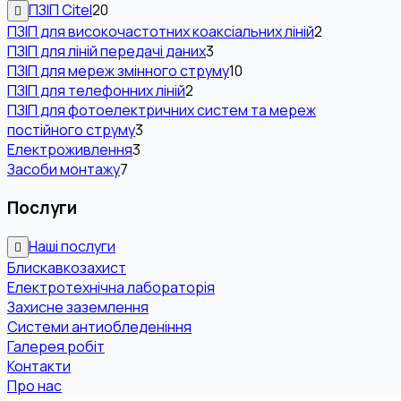
ПЗІП Citel
20
ПЗІП для високочастотних коаксіальних ліній
2
ПЗІП для ліній передачі даних
3
ПЗІП для мереж змінного струму
10
ПЗІП для телефонних ліній
2
ПЗІП для фотоелектричних систем та мереж
постійного струму
3
Електроживлення
3
Засоби монтажу
7
Послуги
Наші послуги
Блискавкозахист
Електротехнічна лабораторія
Захисне заземлення
Системи антиобледеніння
Галерея робіт
Контакти
Про нас