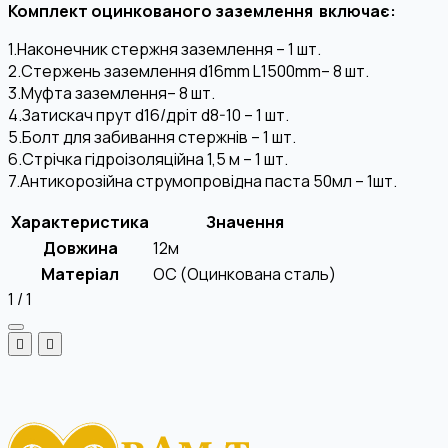
Комплект оцинкованого заземлення включає:
1.Наконечник стержня заземлення – 1 шт.
2.Стержень заземлення d16mm L1500mm– 8 шт.
3.Муфта заземлення– 8 шт.
4.Затискач прут d16/дріт d8-10 – 1 шт.
5.Болт для забивання стержнів – 1 шт.
6.Стрічка гідроізоляційна 1,5 м – 1 шт.
7.Антикорозійна струмопровідна паста 50мл – 1шт.
Характеристика
Значення
Довжина
12м
Матеріал
OC (Оцинкована сталь)
1
/
1