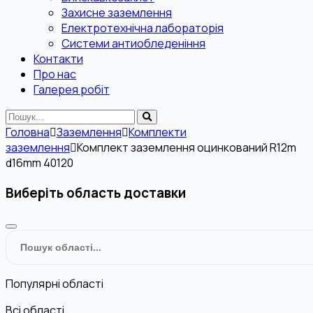
Захисне заземлення
Електротехнічна лабораторія
Системи антиобледеніння
Контакти
Про нас
Галерея робіт
Головна
Заземлення
Комплекти
заземлення
Комплект заземлення оцинкований R12m
d16mm 40120
Виберіть область доставки
Популярні області
Всі області