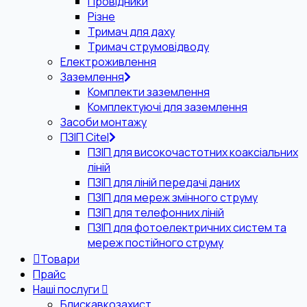
Провідники
Різне
Тримач для даху
Тримач струмовідводу
Електроживлення
Заземлення
Комплекти заземлення
Комплектуючі для заземлення
Засоби монтажу
ПЗІП Citel
ПЗІП для високочастотних коаксіальних
ліній
ПЗІП для ліній передачі даних
ПЗІП для мереж змінного струму
ПЗІП для телефонних ліній
ПЗІП для фотоелектричних систем та
мереж постійного струму
Товари
Прайс
Наші послуги
Блискавкозахист