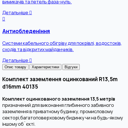
вимикачів та петель фаза-нуль.
Детальніше
Антиобледеніння
Системи кабельного обігріву для покрівлі, водостоків,
сходів та відкритих майданчиків.
Детальніше
Опис товару
Характеристики
Відгуки
Комплект заземлення оцинкований R13,5m
d16mm 40135
Комплект оцинкованого заземлення 13,5 метрів
призначений для виконання глибинного забивного
заземлення в приватному будинку, промисловому
секторі,багатоповерховому бидинку чи на будь-якому
іншому об`єкті.