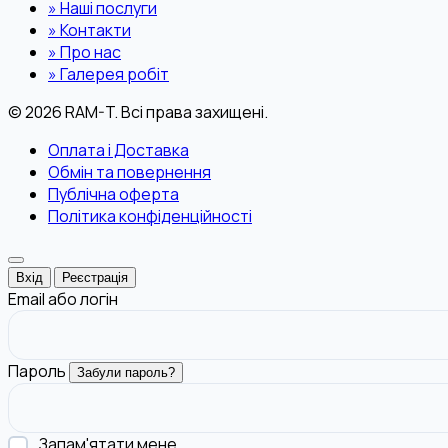
»
Наші послуги
»
Контакти
»
Про нас
»
Галерея робіт
© 2026 RAM-T. Всі права захищені.
Оплата і Доставка
Обмін та повернення
Публічна оферта
Політика конфіденційності
Вхід
Реєстрація
Email або логін
Пароль
Забули пароль?
Запам'ятати мене