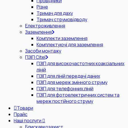
Провідники
Різне
Тримач для даху
Тримач струмовідводу
Електроживлення
Заземлення
Комплекти заземлення
Комплектуючі для заземлення
Засоби монтажу
ПЗІП Citel
ПЗІП для високочастотних коаксіальних
ліній
ПЗІП для ліній передачі даних
ПЗІП для мереж змінного струму
ПЗІП для телефонних ліній
ПЗІП для фотоелектричних систем та
мереж постійного струму
Товари
Прайс
Наші послуги
Блискавкозахист