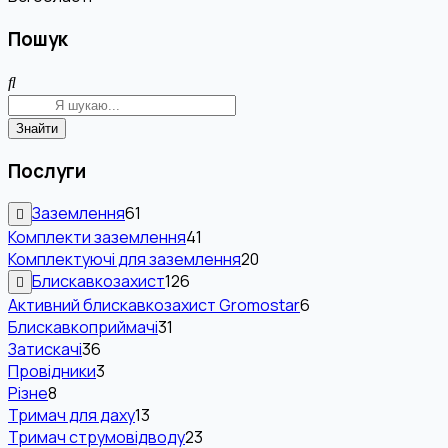
Пошук
Знайти
Послуги
Заземлення
61
Комплекти заземлення
41
Комплектуючі для заземлення
20
Блискавкозахист
126
Активний блискавкозахист Gromostar
6
Блискавкоприймачі
31
Затискачі
36
Провідники
3
Різне
8
Тримач для даху
13
Тримач струмовідводу
23