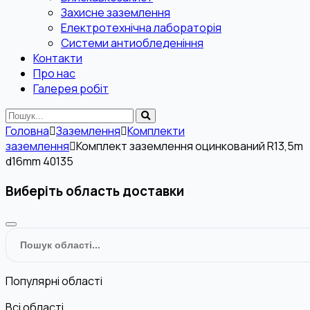
Захисне заземлення
Електротехнічна лабораторія
Системи антиобледеніння
Контакти
Про нас
Галерея робіт
Головна
Заземлення
Комплекти
заземлення
Комплект заземлення оцинкований R13,5m
d16mm 40135
Виберіть область доставки
Популярні області
Всі області