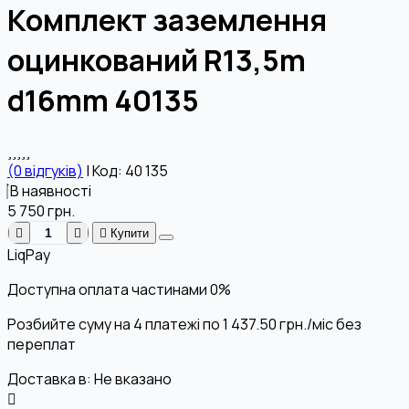
Комплект заземлення
оцинкований R13,5m
d16mm 40135
(0 відгуків)
|
Код: 40 135
В наявності
5 750
грн.
Купити
LiqPay
Доступна оплата частинами
0%
Розбийте суму на 4 платежі по
1 437.50
грн.
/міс без
переплат
Доставка в:
Не вказано