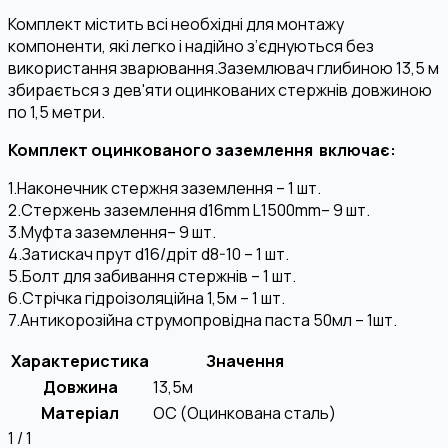
Комплект містить всі необхідні для монтажу
компоненти, які легко і надійно з’єднуються без
використання зварювання.Заземлювач глибиною 13,5 м
збирається з дев'яти оцинкованих стержнів довжиною
по 1,5 метри.
Комплект оцинкованого заземлення включає:
1.Наконечник стержня заземлення – 1 шт.
2.Стержень заземлення d16mm L1500mm– 9 шт.
3.Муфта заземлення– 9 шт.
4.Затискач прут d16/дріт d8-10 – 1 шт.
5.Болт для забивання стержнів – 1 шт.
6.Стрічка гідроізоляційна 1,5м – 1 шт.
7.Антикорозійна струмопровідна паста 50мл – 1шт.
Характеристика
Значення
Довжина
13,5м
Матеріал
OC (Оцинкована сталь)
1
/
1