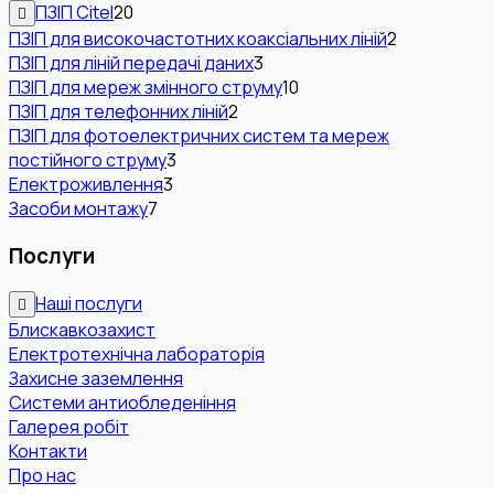
ПЗІП Citel
20
ПЗІП для високочастотних коаксіальних ліній
2
ПЗІП для ліній передачі даних
3
ПЗІП для мереж змінного струму
10
ПЗІП для телефонних ліній
2
ПЗІП для фотоелектричних систем та мереж
постійного струму
3
Електроживлення
3
Засоби монтажу
7
Послуги
Наші послуги
Блискавкозахист
Електротехнічна лабораторія
Захисне заземлення
Системи антиобледеніння
Галерея робіт
Контакти
Про нас