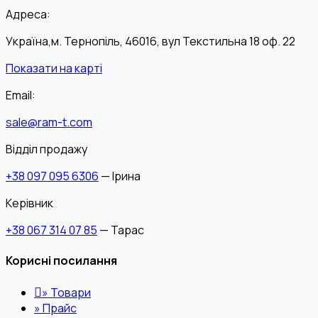
Адреса:
Україна,м. Тернопіль, 46016, вул Текстильна 18 оф. 22
Показати на карті
Email:
sale@ram-t.com
Відділ продажу
+38 097 095 6306
— Ірина
Керівник
+38 067 314 07 85
— Тарас
Корисні посилання
»
Товари
»
Прайс