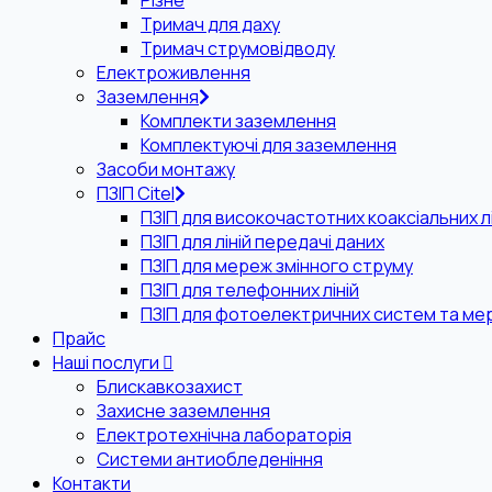
Різне
Тримач для даху
Тримач струмовідводу
Електроживлення
Заземлення
Комплекти заземлення
Комплектуючі для заземлення
Засоби монтажу
ПЗІП Citel
ПЗІП для високочастотних коаксіальних лі
ПЗІП для ліній передачі даних
ПЗІП для мереж змінного струму
ПЗІП для телефонних ліній
ПЗІП для фотоелектричних систем та ме
Прайс
Наші послуги
Блискавкозахист
Захисне заземлення
Електротехнічна лабораторія
Системи антиобледеніння
Контакти