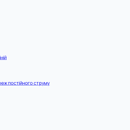
ній
реж постійного струму