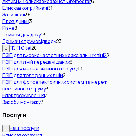
Активний блискавкозахист Gromostar
6
Блискавкоприймачі
31
Затискачі
36
Провідники
3
Різне
8
Тримач для даху
13
Тримач струмовідводу
23
ПЗІП Citel
20
ПЗІП для високочастотних коаксіальних ліній
2
ПЗІП для ліній передачі даних
3
ПЗІП для мереж змінного струму
10
ПЗІП для телефонних ліній
2
ПЗІП для фотоелектричних систем та мереж
постійного струму
3
Електроживлення
3
Засоби монтажу
7
Послуги
Наші послуги
Блискавкозахист