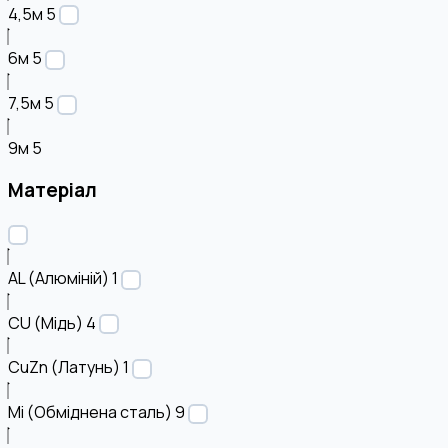
4,5м
5
6м
5
7,5м
5
9м
5
Матеріал
AL (Алюміній)
1
CU (Мідь)
4
CuZn (Латунь)
1
Mi (Обміднена сталь)
9