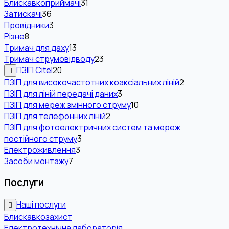
Блискавкоприймачі
31
Затискачі
36
Провідники
3
Різне
8
Тримач для даху
13
Тримач струмовідводу
23
ПЗІП Citel
20
ПЗІП для високочастотних коаксіальних ліній
2
ПЗІП для ліній передачі даних
3
ПЗІП для мереж змінного струму
10
ПЗІП для телефонних ліній
2
ПЗІП для фотоелектричних систем та мереж
постійного струму
3
Електроживлення
3
Засоби монтажу
7
Послуги
Наші послуги
Блискавкозахист
Електротехнічна лабораторія