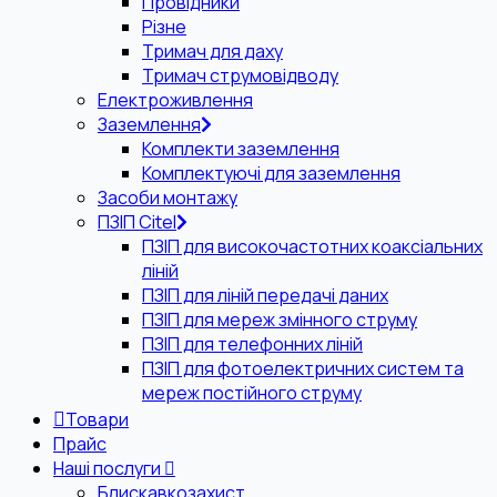
Провідники
Різне
Тримач для даху
Тримач струмовідводу
Електроживлення
Заземлення
Комплекти заземлення
Комплектуючі для заземлення
Засоби монтажу
ПЗІП Citel
ПЗІП для високочастотних коаксіальних
ліній
ПЗІП для ліній передачі даних
ПЗІП для мереж змінного струму
ПЗІП для телефонних ліній
ПЗІП для фотоелектричних систем та
мереж постійного струму
Товари
Прайс
Наші послуги
Блискавкозахист