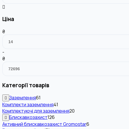
Ціна
₴
-
₴
Категорії товарів
Заземлення
61
Комплекти заземлення
41
Комплектуючі для заземлення
20
Блискавкозахист
126
Активний блискавкозахист Gromostar
6