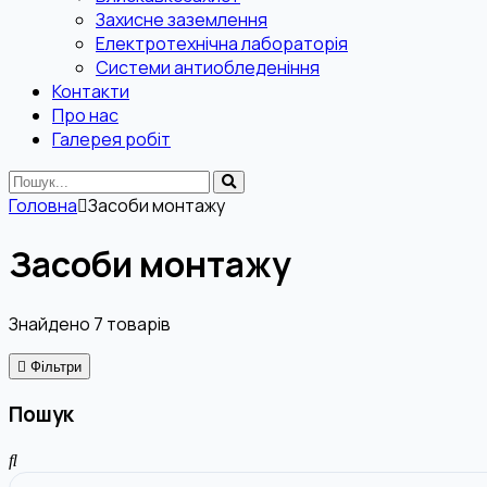
Захисне заземлення
Електротехнічна лабораторія
Системи антиобледеніння
Контакти
Про нас
Галерея робіт
Головна
Засоби монтажу
Засоби монтажу
Знайдено
7
товарів
Фільтри
Пошук