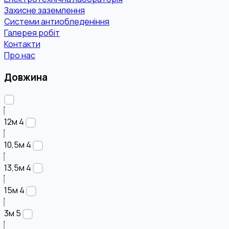
Захисне заземлення
Системи антиобледеніння
Галерея робіт
Контакти
Про нас
Довжина
12м
4
10,5м
4
13,5м
4
15м
4
3м
5