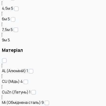
4,5м
5
6м
5
7,5м
5
9м
5
Матеріал
AL (Алюміній)
1
CU (Мідь)
4
CuZn (Латунь)
1
Mi (Обміднена сталь)
9