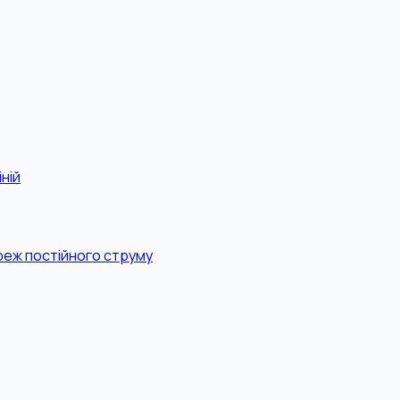
ній
реж постійного струму