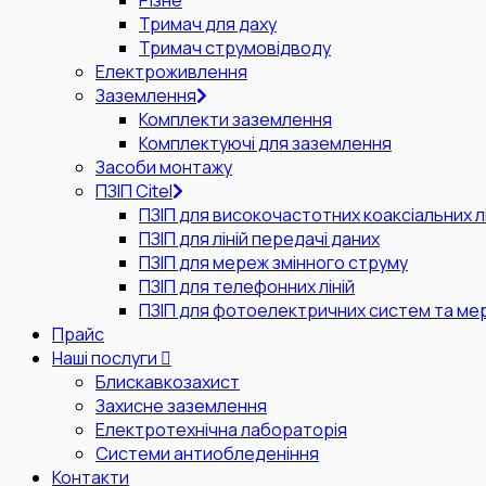
Різне
Тримач для даху
Тримач струмовідводу
Електроживлення
Заземлення
Комплекти заземлення
Комплектуючі для заземлення
Засоби монтажу
ПЗІП Citel
ПЗІП для високочастотних коаксіальних лі
ПЗІП для ліній передачі даних
ПЗІП для мереж змінного струму
ПЗІП для телефонних ліній
ПЗІП для фотоелектричних систем та ме
Прайс
Наші послуги
Блискавкозахист
Захисне заземлення
Електротехнічна лабораторія
Системи антиобледеніння
Контакти