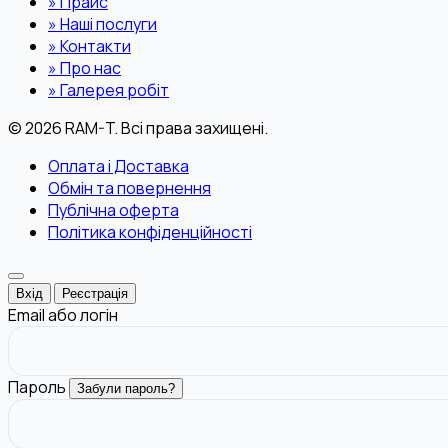
»
Прайс
»
Наші послуги
»
Контакти
»
Про нас
»
Галерея робіт
© 2026 RAM-T. Всі права захищені.
Оплата і Доставка
Обмін та повернення
Публічна оферта
Політика конфіденційності
Вхід
Реєстрація
Email або логін
Пароль
Забули пароль?