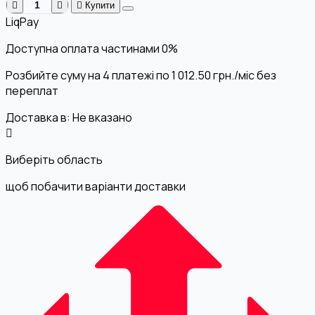
Купити
LiqPay
Доступна оплата частинами
0%
Розбийте суму на 4 платежі по
1 012.50
грн.
/міс без
переплат
Доставка в:
Не вказано
Виберіть область
щоб побачити варіанти доставки