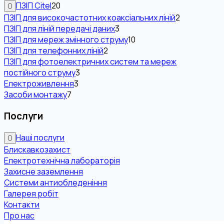
ПЗІП Citel
20
ПЗІП для високочастотних коаксіальних ліній
2
ПЗІП для ліній передачі даних
3
ПЗІП для мереж змінного струму
10
ПЗІП для телефонних ліній
2
ПЗІП для фотоелектричних систем та мереж
постійного струму
3
Електроживлення
3
Засоби монтажу
7
Послуги
Наші послуги
Блискавкозахист
Електротехнічна лабораторія
Захисне заземлення
Системи антиобледеніння
Галерея робіт
Контакти
Про нас