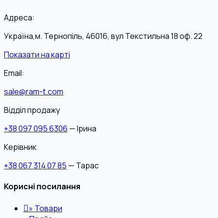
Адреса:
Україна,м. Тернопіль, 46016, вул Текстильна 18 оф. 22
Показати на карті
Email:
sale@ram-t.com
Відділ продажу
+38 097 095 6306
— Ірина
Керівник
+38 067 314 07 85
— Тарас
Корисні посилання
»
Товари