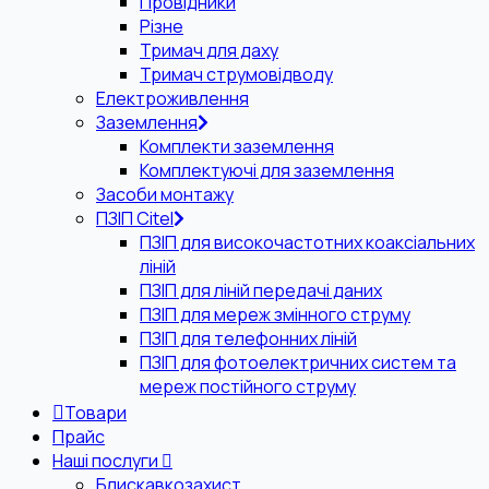
Провідники
Різне
Тримач для даху
Тримач струмовідводу
Електроживлення
Заземлення
Комплекти заземлення
Комплектуючі для заземлення
Засоби монтажу
ПЗІП Citel
ПЗІП для високочастотних коаксіальних
ліній
ПЗІП для ліній передачі даних
ПЗІП для мереж змінного струму
ПЗІП для телефонних ліній
ПЗІП для фотоелектричних систем та
мереж постійного струму
Товари
Прайс
Наші послуги
Блискавкозахист