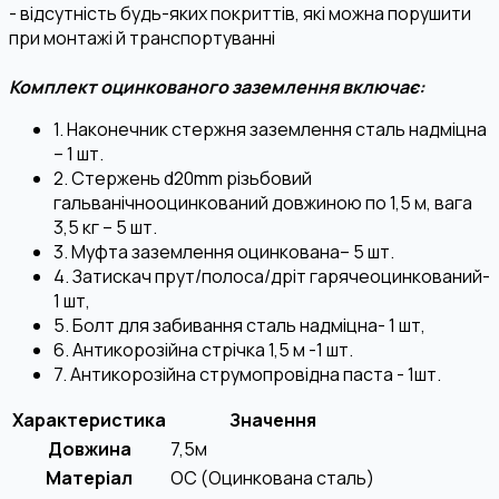
- відсутність будь-яких покриттів, які можна порушити
при монтажі й транспортуванні
Комплект оцинкованого заземлення включає:
1. Наконечник стержня заземлення сталь надміцна
– 1 шт.
2. Стержень d20mm різьбовий
гальванічнооцинкований довжиною по 1,5 м, вага
3,5 кг – 5 шт.
3. Муфта заземлення оцинкована– 5 шт.
4. Затискач прут/полоса/дріт гарячеоцинкований-
1 шт,
5. Болт для забивання сталь надміцна- 1 шт,
6. Антикорозійна стрічка 1,5 м -1 шт.
7. Антикорозійна струмопровідна паста - 1шт.
Характеристика
Значення
Довжина
7,5м
Матеріал
OC (Оцинкована сталь)