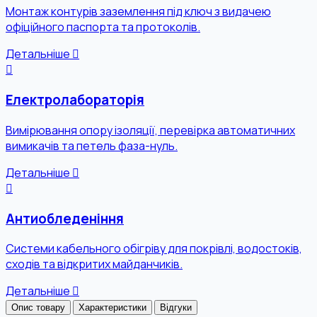
Монтаж контурів заземлення під ключ з видачею
офіційного паспорта та протоколів.
Детальніше
Електролабораторія
Вимірювання опору ізоляції, перевірка автоматичних
вимикачів та петель фаза-нуль.
Детальніше
Антиобледеніння
Системи кабельного обігріву для покрівлі, водостоків,
сходів та відкритих майданчиків.
Детальніше
Опис товару
Характеристики
Відгуки