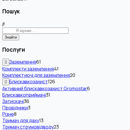
Пошук
Знайти
Послуги
Заземлення
61
Комплекти заземлення
41
Комплектуючі для заземлення
20
Блискавкозахист
126
Активний блискавкозахист Gromostar
6
Блискавкоприймачі
31
Затискачі
36
Провідники
3
Різне
8
Тримач для даху
13
Тримач струмовідводу
23