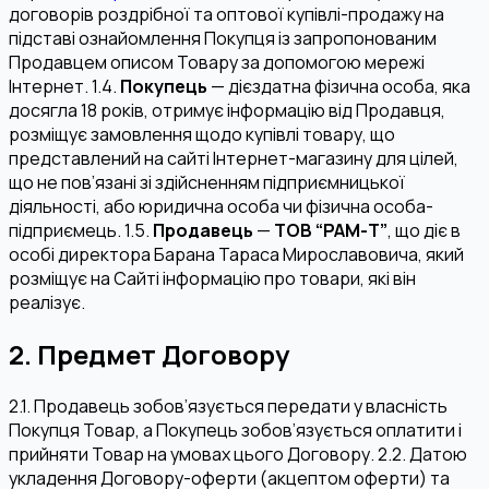
договорів роздрібної та оптової купівлі-продажу на
підставі ознайомлення Покупця із запропонованим
Продавцем описом Товару за допомогою мережі
Інтернет. 1.4.
Покупець
— дієздатна фізична особа, яка
досягла 18 років, отримує інформацію від Продавця,
розміщує замовлення щодо купівлі товару, що
представлений на сайті Інтернет-магазину для цілей,
що не пов’язані зі здійсненням підприємницької
діяльності, або юридична особа чи фізична особа-
підприємець. 1.5.
Продавець
—
ТОВ “РАМ-Т”
, що діє в
особі директора Барана Тараса Мирославовича, який
розміщує на Сайті інформацію про товари, які він
реалізує.
2. Предмет Договору
2.1. Продавець зобов’язується передати у власність
Покупця Товар, а Покупець зобов’язується оплатити і
прийняти Товар на умовах цього Договору. 2.2. Датою
укладення Договору-оферти (акцептом оферти) та