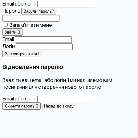
Email або логін
Пароль
Забули пароль?
Запам'ятати мене
Увійти
Email
Логін
Зареєструватися
Відновлення паролю
Введіть ваш email або логін, і ми надішлемо вам
посилання для створення нового паролю.
Email або логін
Скинути пароль
Назад до входу