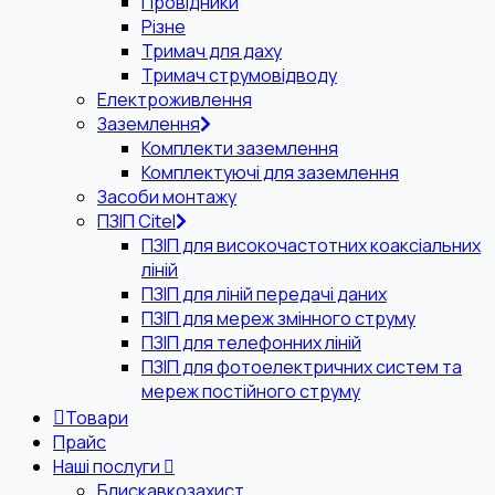
Провідники
Різне
Тримач для даху
Тримач струмовідводу
Електроживлення
Заземлення
Комплекти заземлення
Комплектуючі для заземлення
Засоби монтажу
ПЗІП Citel
ПЗІП для високочастотних коаксіальних
ліній
ПЗІП для ліній передачі даних
ПЗІП для мереж змінного струму
ПЗІП для телефонних ліній
ПЗІП для фотоелектричних систем та
мереж постійного струму
Товари
Прайс
Наші послуги
Блискавкозахист