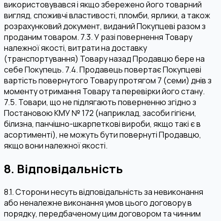
використовувався і якщо збережено його товарний
вигляд, споживчі властивості, пломби, ярлики, а також
розрахунковий документ, виданий Покупцеві разом з
проданим товаром. 7.3. У разі повернення Товару
належної якості, витрати на доставку
(транспортування) Товару назад Продавцю бере на
себе Покупець. 7.4. Продавець повертає Покупцеві
вартість повернутого Товару протягом 7 (семи) днів з
моменту отримання Товару та перевірки його стану.
7.5. Товари, що не підлягають поверненню згідно з
Постановою КМУ № 172 (наприклад, засоби гігієни,
білизна, панчішно-шкарпеткові вироби, якщо такі є в
асортименті), не можуть бути повернуті Продавцю,
якщо вони належної якості.
8. Відповідальність
8.1. Сторони несуть відповідальність за невиконання
або неналежне виконання умов цього договору в
порядку, передбаченому цим договором та чинним