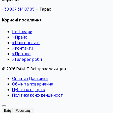
+38 067 314 07 85
— Тарас
Корисні посилання
»
Товари
»
Прайс
»
Наші послуги
»
Контакти
»
Про нас
»
Галерея робіт
© 2026 RAM-T. Всі права захищені.
Оплата і Доставка
Обмін та повернення
Публічна оферта
Політика конфіденційності
Вхід
Реєстрація