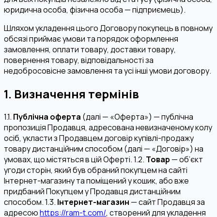
юридична особа, фізична особа — підприємець).
Шляхом укладення цього Договору покупець в повному
обсязі приймає умови та порядок оформлення
замовлення, оплати товару, доставки товару,
повернення товару, відповідальності за
недобросовісне замовлення та усі інші умови договору.
1. Визначення термінів
1.1.
Публічна оферта
(далі — «Оферта») — публічна
пропозиція Продавця, адресована невизначеному колу
осіб, укласти з Продавцем договір купівлі-продажу
товару дистанційним способом (далі — «Договір») на
умовах, що містяться в цій Оферті. 1.2.
Товар
— об’єкт
угоди сторін, який був обраний покупцем на сайті
Інтернет-магазину та поміщений у кошик, або вже
придбаний Покупцем у Продавця дистанційним
способом. 1.3.
Інтернет-магазин
— сайт Продавця за
адресою
https://ram-t.com/
, створений для укладення