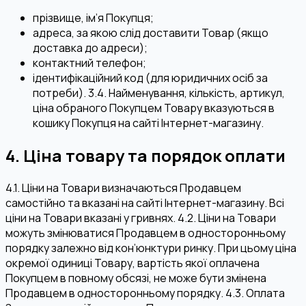
прізвище, ім’я Покупця;
адреса, за якою слід доставити Товар (якщо
доставка до адреси);
контактний телефон;
ідентифікаційний код (для юридичних осіб за
потреби). 3.4. Найменування, кількість, артикул,
ціна обраного Покупцем Товару вказуються в
кошику Покупця на сайті Інтернет-магазину.
4. Ціна товару та порядок оплати
4.1. Ціни на Товари визначаються Продавцем
самостійно та вказані на сайті Інтернет-магазину. Всі
ціни на Товари вказані у гривнях. 4.2. Ціни на Товари
можуть змінюватися Продавцем в односторонньому
порядку залежно від кон’юнктури ринку. При цьому ціна
окремої одиниці Товару, вартість якої оплачена
Покупцем в повному обсязі, не може бути змінена
Продавцем в односторонньому порядку. 4.3. Оплата