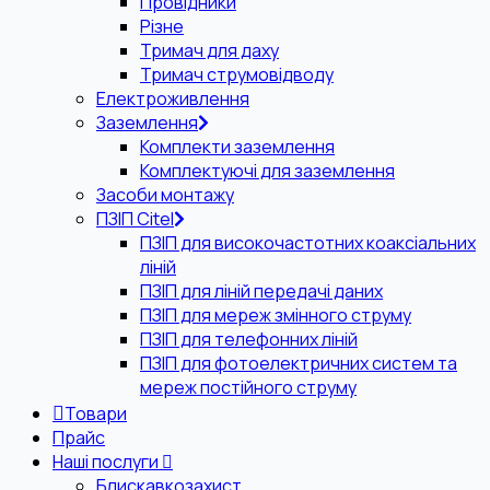
Провідники
Різне
Тримач для даху
Тримач струмовідводу
Електроживлення
Заземлення
Комплекти заземлення
Комплектуючі для заземлення
Засоби монтажу
ПЗІП Citel
ПЗІП для високочастотних коаксіальних
ліній
ПЗІП для ліній передачі даних
ПЗІП для мереж змінного струму
ПЗІП для телефонних ліній
ПЗІП для фотоелектричних систем та
мереж постійного струму
Товари
Прайс
Наші послуги
Блискавкозахист