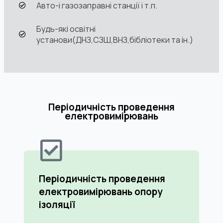
Авто-і газозаправні станції і т.п.
Будь-які освітні
установи(ДНЗ,СЗШ,ВНЗ,бібліотеки та ін.)
Періодичність проведення
електровимірювань
Періодичність проведення
електровимірювань опору
ізоляції