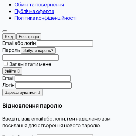
Обмін та повернення
Публічна оферта
Політика конфіденційності
Вхід
Реєстрація
Email або логін
Пароль
Забули пароль?
Запам'ятати мене
Увійти
Email
Логін
Зареєструватися
Відновлення паролю
Введіть ваш email або логін, і ми надішлемо вам
посилання для створення нового паролю.