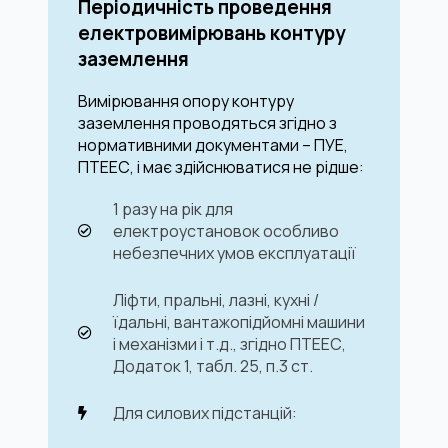
Періодичність проведення
електровимірювань контуру
заземлення
Вимірювання опору контуру
заземлення проводяться згідно з
нормативними документами – ПУЕ,
ПТЕЕС, і має здійснюватися не рідше:
1 разу на рік для
електроустановок особливо
небезпечних умов експлуатації
Ліфти, пральні, лазні, кухні /
їдальні, вантажопідйомні машини
і механізми і т.д., згідно ПТЕЕС,
Додаток 1, табл. 25, п.3 ст.
Для силових підстанцій: