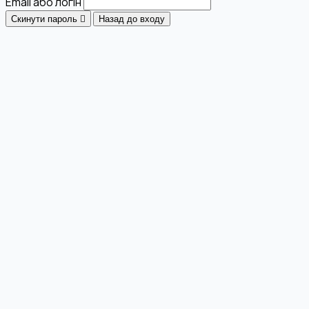
Email або логін
Скинути пароль
Назад до входу