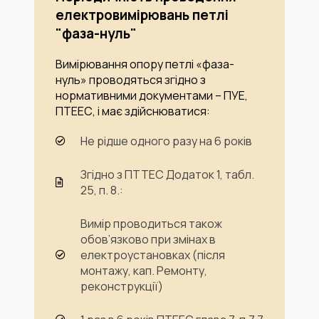
електровимірювань петлі
"фаза-нуль"
Вимірювання опору петлі «фаза-
нуль» проводяться згідно з
нормативними документами – ПУЕ,
ПТЕЕС, і має здійснюватися:
Не рідше одного разу на 6 років
Згідно з ПТТЕС Додаток 1, табл.
25, п. 8.:
Вимір проводиться також
обов’язково при змінах в
електроустановках (після
монтажу, кап. Ремонту,
реконструкції)