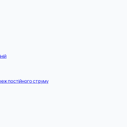
ній
реж постійного струму