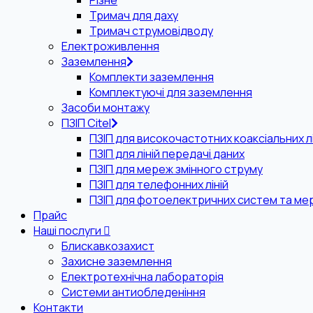
Різне
Тримач для даху
Тримач струмовідводу
Електроживлення
Заземлення
Комплекти заземлення
Комплектуючі для заземлення
Засоби монтажу
ПЗІП Citel
ПЗІП для високочастотних коаксіальних лі
ПЗІП для ліній передачі даних
ПЗІП для мереж змінного струму
ПЗІП для телефонних ліній
ПЗІП для фотоелектричних систем та ме
Прайс
Наші послуги
Блискавкозахист
Захисне заземлення
Електротехнічна лабораторія
Системи антиобледеніння
Контакти