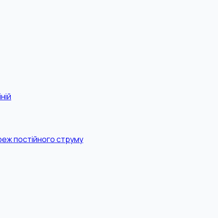
ній
реж постійного струму