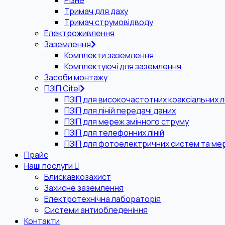
Різне
Тримач для даху
Тримач струмовідводу
Електроживлення
Заземлення
Комплекти заземлення
Комплектуючі для заземлення
Засоби монтажу
ПЗІП Citel
ПЗІП для високочастотних коаксіальних лі
ПЗІП для ліній передачі даних
ПЗІП для мереж змінного струму
ПЗІП для телефонних ліній
ПЗІП для фотоелектричних систем та ме
Прайс
Наші послуги
Блискавкозахист
Захисне заземлення
Електротехнічна лабораторія
Системи антиобледеніння
Контакти