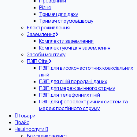
Провідники
Різне
Тримач для даху
Тримач струмовідводу
Електроживлення
Заземлення
Комплекти заземлення
Комплектуючі для заземлення
Засоби монтажу
ПЗІП Citel
ПЗІП для високочастотних коаксіальних
ліній
ПЗІП для ліній передачі даних
ПЗІП для мереж змінного струму
ПЗІП для телефонних ліній
ПЗІП для фотоелектричних систем та
мереж постійного струму
Товари
Прайс
Наші послуги
Блискавкозахист