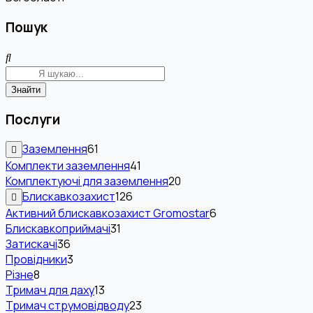
Пошук
Знайти
Послуги
Заземлення
61
Комплекти заземлення
41
Комплектуючі для заземлення
20
Блискавкозахист
126
Активний блискавкозахист Gromostar
6
Блискавкоприймачі
31
Затискачі
36
Провідники
3
Різне
8
Тримач для даху
13
Тримач струмовідводу
23