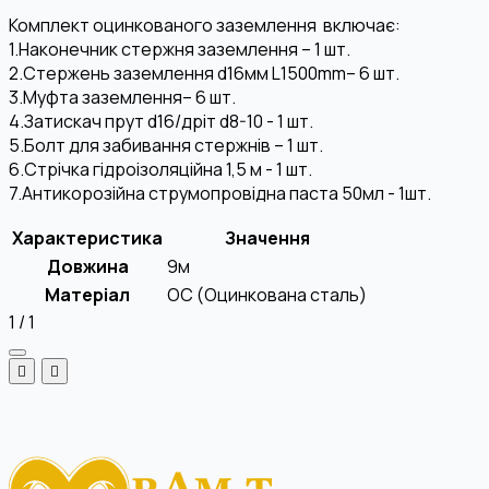
Комплект оцинкованого заземлення включає:
1.Наконечник стержня заземлення – 1 шт.
2.Стержень заземлення d16мм L1500mm– 6 шт.
3.Муфта заземлення– 6 шт.
4.Затискач прут d16/дріт d8-10 - 1 шт.
5.Болт для забивання стержнів – 1 шт.
6.Стрічка гідроізоляційна 1,5 м - 1 шт.
7.Антикорозійна струмопровідна паста 50мл - 1шт.
Характеристика
Значення
Довжина
9м
Матеріал
OC (Оцинкована сталь)
1
/
1