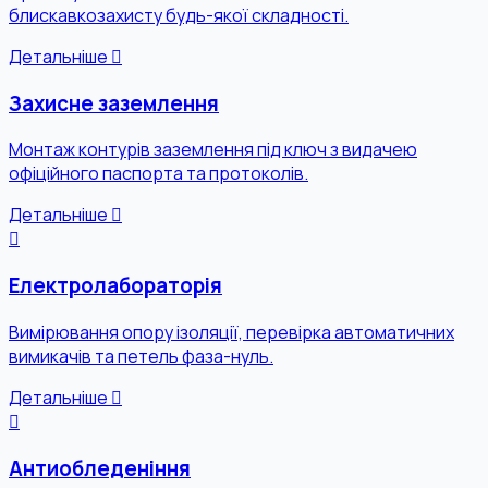
блискавкозахисту будь-якої складності.
Детальніше
Захисне заземлення
Монтаж контурів заземлення під ключ з видачею
офіційного паспорта та протоколів.
Детальніше
Електролабораторія
Вимірювання опору ізоляції, перевірка автоматичних
вимикачів та петель фаза-нуль.
Детальніше
Антиобледеніння