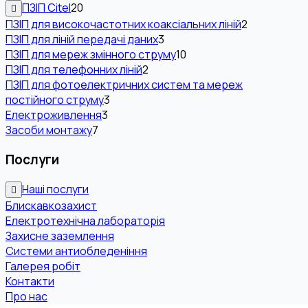
ПЗІП Citel
20
ПЗІП для високочастотних коаксіальних ліній
2
ПЗІП для ліній передачі даних
3
ПЗІП для мереж змінного струму
10
ПЗІП для телефонних ліній
2
ПЗІП для фотоелектричних систем та мереж
постійного струму
3
Електроживлення
3
Засоби монтажу
7
Послуги
Наші послуги
Блискавкозахист
Електротехнічна лабораторія
Захисне заземлення
Системи антиобледеніння
Галерея робіт
Контакти
Про нас