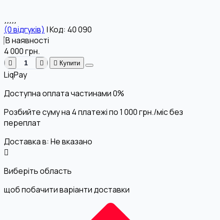
(0 відгуків)
|
Код: 40 090
В наявності
4 000
грн.
Купити
LiqPay
Доступна оплата частинами
0%
Розбийте суму на 4 платежі по
1 000
грн.
/міс без
переплат
Доставка в:
Не вказано
Виберіть область
щоб побачити варіанти доставки