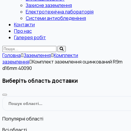
Захисне заземлення
Електротехнічна лабораторія
Системи антиобледеніння
Контакти
Про нас
Галерея робіт
Головна
Заземлення
Комплекти
заземлення
Комплект заземлення оцинкований R9m
d16mm 40090
Виберіть область доставки
Популярні області
Всі області