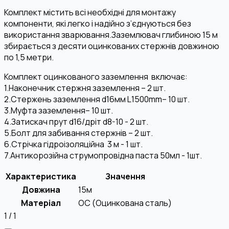
Комплект містить всі необхідні для монтажу
компоненти, які легко і надійно з’єднуються без
використання зварювання.Заземлювач глибиною 15 м
збирається з десяти оцинкованих стержнів довжиною
по 1,5 метри.
Комплект оцинкованого заземлення включає:
1.Наконечник стержня заземлення – 2 шт.
2.Стержень заземлення d16мм L1500mm– 10 шт.
3.Муфта заземлення– 10 шт.
4.Затискач прут d16/дріт d8-10 - 2 шт.
5.Болт для забивання стержнів – 2 шт.
6.Стрічка гідроізоляційна 3 м - 1 шт.
7.Антикорозійна струмопровідна паста 50мл - 1шт.
Характеристика
Значення
Довжина
15м
Матеріал
OC (Оцинкована сталь)
1
/
1