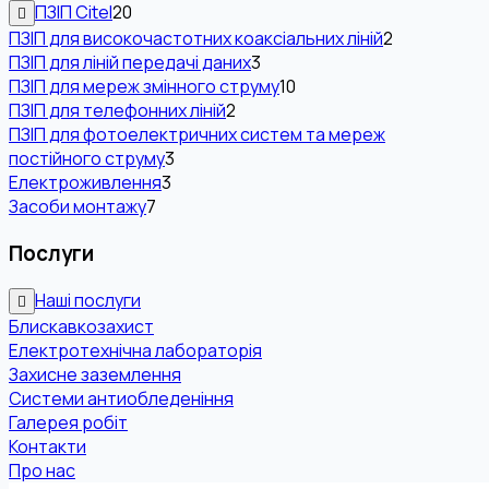
ПЗІП Citel
20
ПЗІП для високочастотних коаксіальних ліній
2
ПЗІП для ліній передачі даних
3
ПЗІП для мереж змінного струму
10
ПЗІП для телефонних ліній
2
ПЗІП для фотоелектричних систем та мереж
постійного струму
3
Електроживлення
3
Засоби монтажу
7
Послуги
Наші послуги
Блискавкозахист
Електротехнічна лабораторія
Захисне заземлення
Системи антиобледеніння
Галерея робіт
Контакти
Про нас