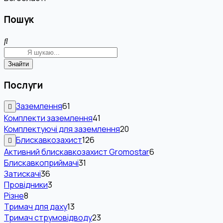
Пошук
Знайти
Послуги
Заземлення
61
Комплекти заземлення
41
Комплектуючі для заземлення
20
Блискавкозахист
126
Активний блискавкозахист Gromostar
6
Блискавкоприймачі
31
Затискачі
36
Провідники
3
Різне
8
Тримач для даху
13
Тримач струмовідводу
23