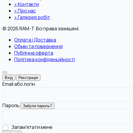
»
Контакти
»
Про нас
»
Галерея робіт
© 2026 RAM-T. Всі права захищені.
Оплата і Доставка
Обмін та повернення
Публічна оферта
Політика конфіденційності
Вхід
Реєстрація
Email або логін
Пароль
Забули пароль?
Запам'ятати мене