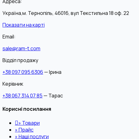
Адреса:
Україна,м. Тернопіль, 46016, вул Текстильна 18 оф. 22
Показати на карті
Email:
sale@ram-t.com
Відділ продажу
+38 097 095 6306
— Ірина
Керівник
+38 067 314 07 85
— Тарас
Корисні посилання
»
Товари
»
Прайс
»
Наші послуги