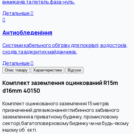
вимикачів та петель фаза-нуль.
Детальніше
Антиобледеніння
Системи кабельного обігріву для покрівлі, водостоків,
сходів та відкритих майданчиків.
Детальніше
Опис товару
Характеристики
Відгуки
Комплект заземлення оцинкований R15m
d16mm 40150
Комплект оцинкованого заземлення 15 метрів
призначений для виконання глибинного забивного
заземлення в приватному будинку, промисловому
секторі,багатоповерховому бидинку чи на будь-якому
іншому об`єкті.