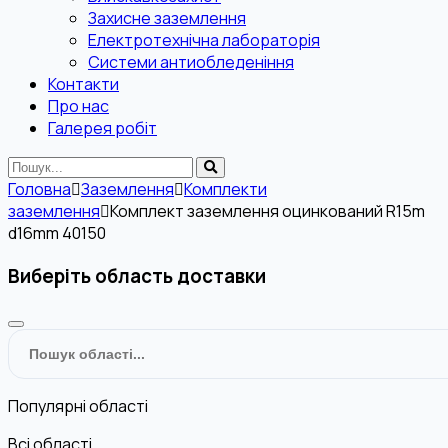
Захисне заземлення
Електротехнічна лабораторія
Системи антиобледеніння
Контакти
Про нас
Галерея робіт
Головна
Заземлення
Комплекти
заземлення
Комплект заземлення оцинкований R15m
d16mm 40150
Виберіть область доставки
Популярні області
Всі області