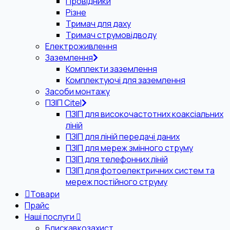
Провідники
Різне
Тримач для даху
Тримач струмовідводу
Електроживлення
Заземлення
Комплекти заземлення
Комплектуючі для заземлення
Засоби монтажу
ПЗІП Citel
ПЗІП для високочастотних коаксіальних
ліній
ПЗІП для ліній передачі даних
ПЗІП для мереж змінного струму
ПЗІП для телефонних ліній
ПЗІП для фотоелектричних систем та
мереж постійного струму
Товари
Прайс
Наші послуги
Блискавкозахист