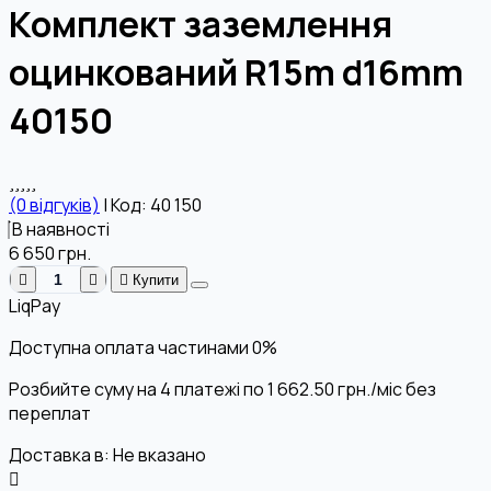
Комплект заземлення
оцинкований R15m d16mm
40150
(0 відгуків)
|
Код: 40 150
В наявності
6 650
грн.
Купити
LiqPay
Доступна оплата частинами
0%
Розбийте суму на 4 платежі по
1 662.50
грн.
/міс без
переплат
Доставка в:
Не вказано