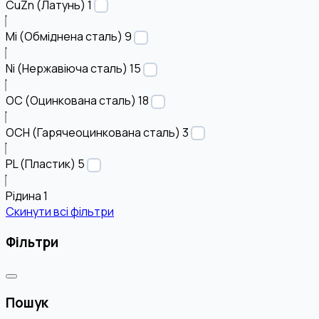
CuZn (Латунь)
1
Mi (Обміднена сталь)
9
Ni (Нержавіюча сталь)
15
OC (Оцинкована сталь)
18
OCH (Гарячеоцинкована сталь)
3
PL (Пластик)
5
Рідина
1
Скинути всі фільтри
Фільтри
Пошук