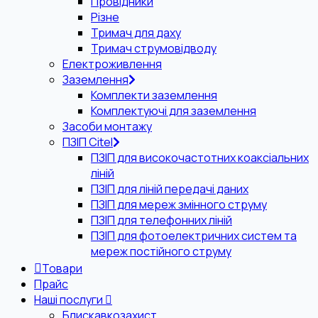
Провідники
Різне
Тримач для даху
Тримач струмовідводу
Електроживлення
Заземлення
Комплекти заземлення
Комплектуючі для заземлення
Засоби монтажу
ПЗІП Citel
ПЗІП для високочастотних коаксіальних
ліній
ПЗІП для ліній передачі даних
ПЗІП для мереж змінного струму
ПЗІП для телефонних ліній
ПЗІП для фотоелектричних систем та
мереж постійного струму
Товари
Прайс
Наші послуги
Блискавкозахист