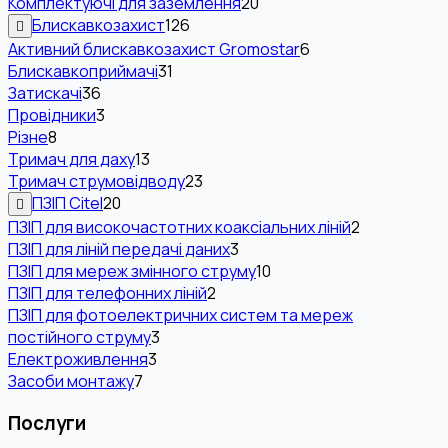
Комплектуючі для заземлення
20
Блискавкозахист
126
Активний блискавкозахист Gromostar
6
Блискавкоприймачі
31
Затискачі
36
Провідники
3
Різне
8
Тримач для даху
13
Тримач струмовідводу
23
ПЗІП Citel
20
ПЗІП для високочастотних коаксіальних ліній
2
ПЗІП для ліній передачі даних
3
ПЗІП для мереж змінного струму
10
ПЗІП для телефонних ліній
2
ПЗІП для фотоелектричних систем та мереж
постійного струму
3
Електроживлення
3
Засоби монтажу
7
Послуги