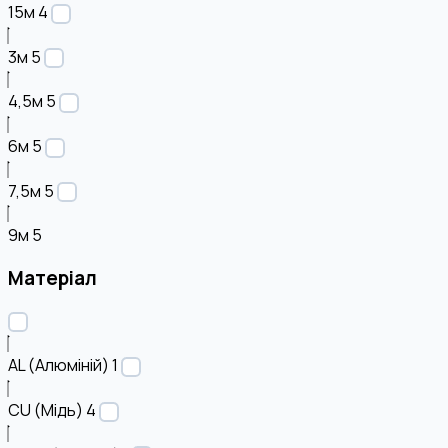
15м
4
3м
5
4,5м
5
6м
5
7,5м
5
9м
5
Матеріал
AL (Алюміній)
1
CU (Мідь)
4