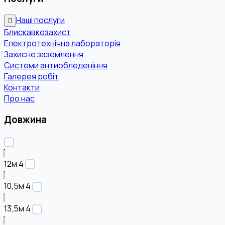
Наші послуги
Блискавкозахист
Електротехнічна лабораторія
Захисне заземлення
Системи антиобледеніння
Галерея робіт
Контакти
Про нас
Довжина
12м
4
10,5м
4
13,5м
4