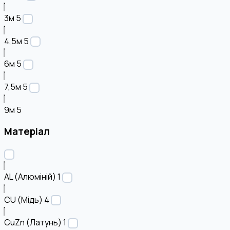
3м
5
4,5м
5
6м
5
7,5м
5
9м
5
Матеріал
AL (Алюміній)
1
CU (Мідь)
4
CuZn (Латунь)
1