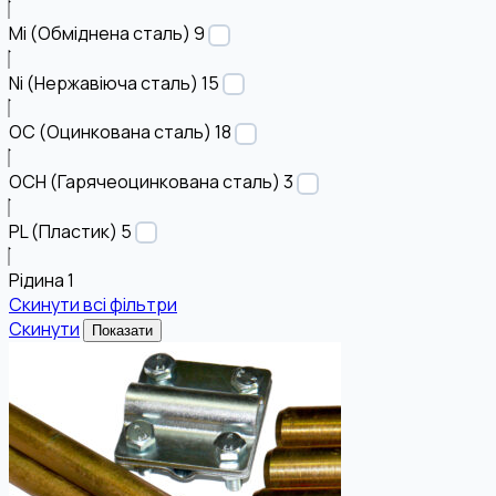
Mi (Обміднена сталь)
9
Ni (Нержавіюча сталь)
15
OC (Оцинкована сталь)
18
OCH (Гарячеоцинкована сталь)
3
PL (Пластик)
5
Рідина
1
Скинути всі фільтри
Скинути
Показати