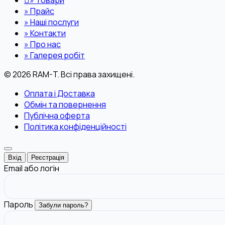
»
Прайс
»
Наші послуги
»
Контакти
»
Про нас
»
Галерея робіт
© 2026 RAM-T. Всі права захищені.
Оплата і Доставка
Обмін та повернення
Публічна оферта
Політика конфіденційності
Вхід
Реєстрація
Email або логін
Пароль
Забули пароль?