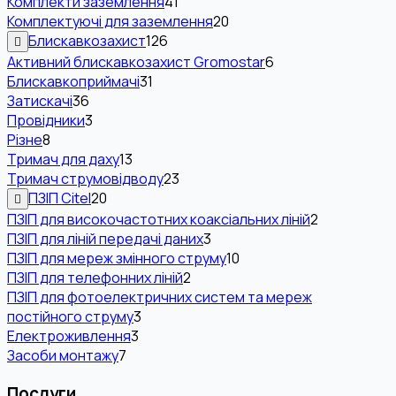
Комплекти заземлення
41
Комплектуючі для заземлення
20
Блискавкозахист
126
Активний блискавкозахист Gromostar
6
Блискавкоприймачі
31
Затискачі
36
Провідники
3
Різне
8
Тримач для даху
13
Тримач струмовідводу
23
ПЗІП Citel
20
ПЗІП для високочастотних коаксіальних ліній
2
ПЗІП для ліній передачі даних
3
ПЗІП для мереж змінного струму
10
ПЗІП для телефонних ліній
2
ПЗІП для фотоелектричних систем та мереж
постійного струму
3
Електроживлення
3
Засоби монтажу
7
Послуги