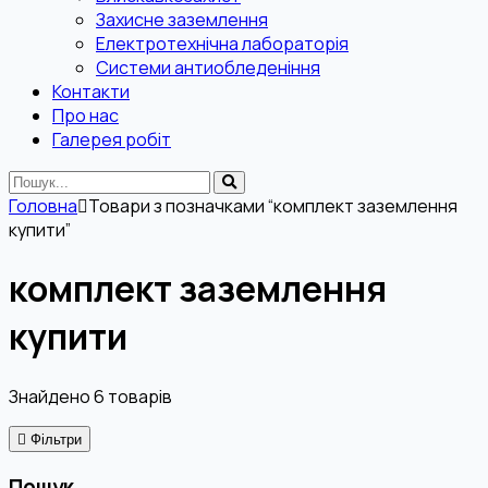
Захисне заземлення
Електротехнічна лабораторія
Системи антиобледеніння
Контакти
Про нас
Галерея робіт
Головна
Товари з позначками “комплект заземлення
купити”
комплект заземлення
купити
Знайдено
6
товарів
Фільтри
Пошук