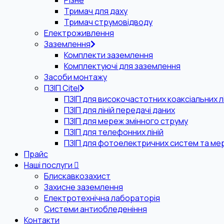
Різне
Тримач для даху
Тримач струмовідводу
Електроживлення
Заземлення
Комплекти заземлення
Комплектуючі для заземлення
Засоби монтажу
ПЗІП Citel
ПЗІП для високочастотних коаксіальних лі
ПЗІП для ліній передачі даних
ПЗІП для мереж змінного струму
ПЗІП для телефонних ліній
ПЗІП для фотоелектричних систем та ме
Прайс
Наші послуги
Блискавкозахист
Захисне заземлення
Електротехнічна лабораторія
Системи антиобледеніння
Контакти