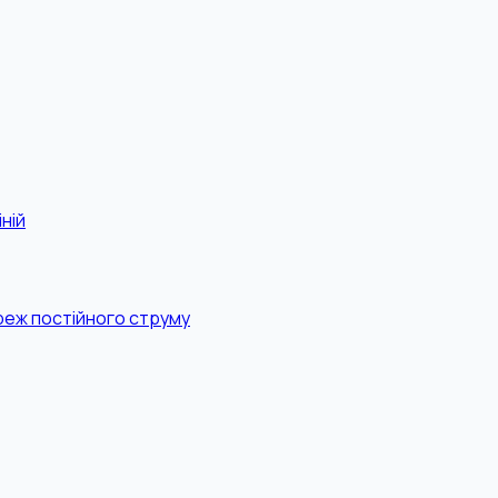
ній
реж постійного струму