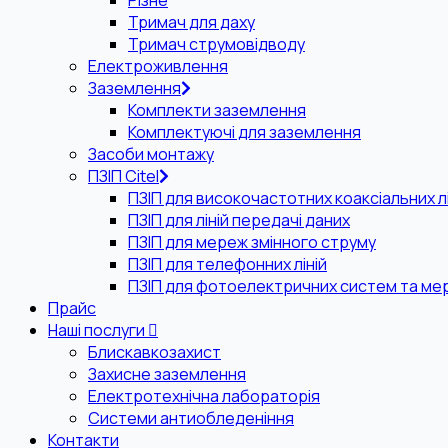
Різне
Тримач для даху
Тримач струмовідводу
Електроживлення
Заземлення
Комплекти заземлення
Комплектуючі для заземлення
Засоби монтажу
ПЗІП Citel
ПЗІП для високочастотних коаксіальних лі
ПЗІП для ліній передачі даних
ПЗІП для мереж змінного струму
ПЗІП для телефонних ліній
ПЗІП для фотоелектричних систем та ме
Прайс
Наші послуги
Блискавкозахист
Захисне заземлення
Електротехнічна лабораторія
Системи антиобледеніння
Контакти