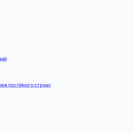
ній
реж постійного струму