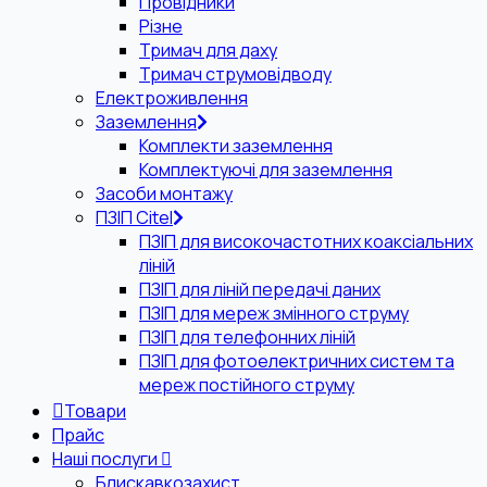
Провідники
Різне
Тримач для даху
Тримач струмовідводу
Електроживлення
Заземлення
Комплекти заземлення
Комплектуючі для заземлення
Засоби монтажу
ПЗІП Citel
ПЗІП для високочастотних коаксіальних
ліній
ПЗІП для ліній передачі даних
ПЗІП для мереж змінного струму
ПЗІП для телефонних ліній
ПЗІП для фотоелектричних систем та
мереж постійного струму
Товари
Прайс
Наші послуги
Блискавкозахист