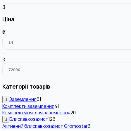
Ціна
₴
-
₴
Категорії товарів
Заземлення
61
Комплекти заземлення
41
Комплектуючі для заземлення
20
Блискавкозахист
126
Активний блискавкозахист Gromostar
6