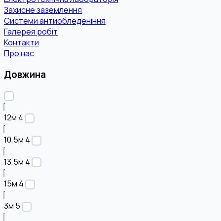
Захисне заземлення
Системи антиобледеніння
Галерея робіт
Контакти
Про нас
Довжина
12м
4
10,5м
4
13,5м
4
15м
4
3м
5