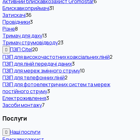
Активний блискавкозахист Gromostar
6
Блискавкоприймачі
31
Затискачі
36
Провідники
3
Різне
8
Тримач для даху
13
Тримач струмовідводу
23
ПЗІП Citel
20
ПЗІП для високочастотних коаксіальних ліній
2
ПЗІП для ліній передачі даних
3
ПЗІП для мереж змінного струму
10
ПЗІП для телефонних ліній
2
ПЗІП для фотоелектричних систем та мереж
постійного струму
3
Електроживлення
3
Засоби монтажу
7
Послуги
Наші послуги
Блискавкозахист