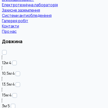
Електротехнічна лабораторія
Захисне заземлення
Системи антиобледеніння
Галерея робіт
Контакти
Про нас
Довжина
12м
4
10,5м
4
13,5м
4
15м
4
3м
5