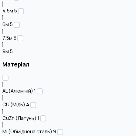
4,5м
5
6м
5
7,5м
5
9м
5
Матеріал
AL (Алюміній)
1
CU (Мідь)
4
CuZn (Латунь)
1
Mi (Обміднена сталь)
9