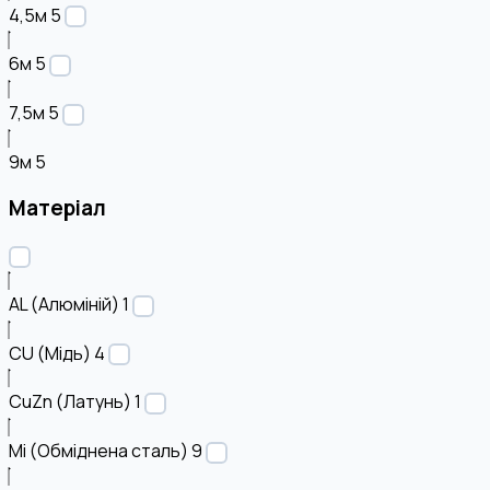
4,5м
5
6м
5
7,5м
5
9м
5
Матеріал
AL (Алюміній)
1
CU (Мідь)
4
CuZn (Латунь)
1
Mi (Обміднена сталь)
9