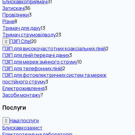
Блискавкоприймачі
31
Затискачі
36
Провідники
3
Різне
8
Тримач для даху
13
Тримач струмовідводу
23
ПЗІП Citel
20
ПЗІП для високочастотних коаксіальних ліній
2
ПЗІП для ліній передачі даних
3
ПЗІП для мереж змінного струму
10
ПЗІП для телефонних ліній
2
ПЗІП для фотоелектричних систем та мереж
постійного струму
3
Електроживлення
3
Засоби монтажу
7
Послуги
Наші послуги
Блискавкозахист
Електротехнічна лабораторія