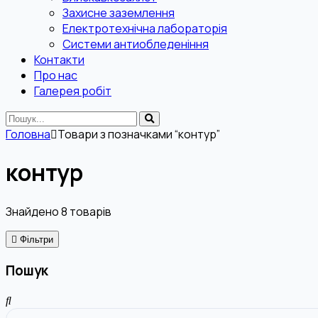
Захисне заземлення
Електротехнічна лабораторія
Системи антиобледеніння
Контакти
Про нас
Галерея робіт
Головна
Товари з позначками “контур”
контур
Знайдено
8
товарів
Фільтри
Пошук