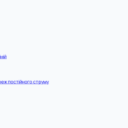
ній
реж постійного струму