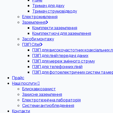
Різне
Тримач для даху
Тримач струмовідводу
Електроживлення
Заземлення
Комплекти заземлення
Комплектуючі для заземлення
Засоби монтажу
ПЗІП Citel
ПЗІП для високочастотних коаксіальних лі
ПЗІП для ліній передачі даних
ПЗІП для мереж змінного струму
ПЗІП для телефонних ліній
ПЗІП для фотоелектричних систем та ме
Прайс
Наші послуги
Блискавкозахист
Захисне заземлення
Електротехнічна лабораторія
Системи антиобледеніння
Контакти