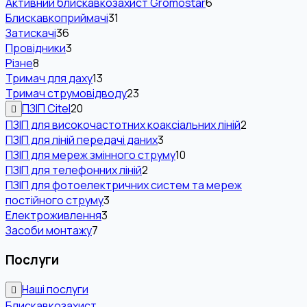
Активний блискавкозахист Gromostar
6
Блискавкоприймачі
31
Затискачі
36
Провідники
3
Різне
8
Тримач для даху
13
Тримач струмовідводу
23
ПЗІП Citel
20
ПЗІП для високочастотних коаксіальних ліній
2
ПЗІП для ліній передачі даних
3
ПЗІП для мереж змінного струму
10
ПЗІП для телефонних ліній
2
ПЗІП для фотоелектричних систем та мереж
постійного струму
3
Електроживлення
3
Засоби монтажу
7
Послуги
Наші послуги
Блискавкозахист