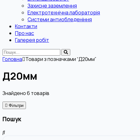
Захисне заземлення
Електротехнічна лабораторія
Системи антиобледеніння
Контакти
Про нас
Галерея робіт
Головна
Товари з позначками “Д20мм”
Д20мм
Знайдено
6
товарів
Фільтри
Пошук