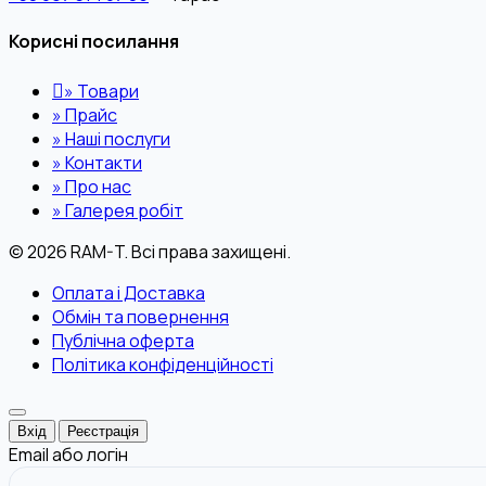
Корисні посилання
»
Товари
»
Прайс
»
Наші послуги
»
Контакти
»
Про нас
»
Галерея робіт
© 2026 RAM-T. Всі права захищені.
Оплата і Доставка
Обмін та повернення
Публічна оферта
Політика конфіденційності
Вхід
Реєстрація
Email або логін