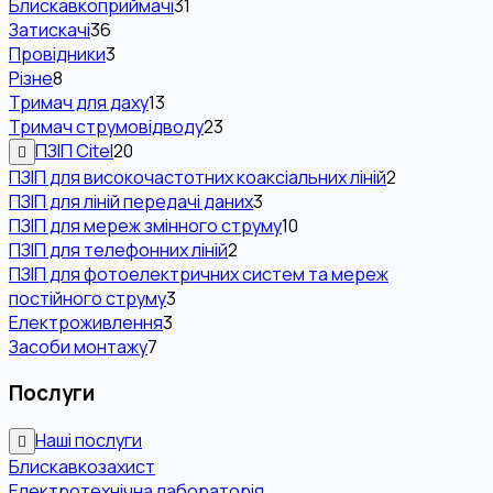
Блискавкоприймачі
31
Затискачі
36
Провідники
3
Різне
8
Тримач для даху
13
Тримач струмовідводу
23
ПЗІП Citel
20
ПЗІП для високочастотних коаксіальних ліній
2
ПЗІП для ліній передачі даних
3
ПЗІП для мереж змінного струму
10
ПЗІП для телефонних ліній
2
ПЗІП для фотоелектричних систем та мереж
постійного струму
3
Електроживлення
3
Засоби монтажу
7
Послуги
Наші послуги
Блискавкозахист
Електротехнічна лабораторія