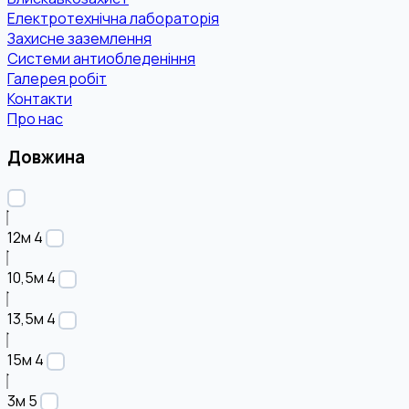
Електротехнічна лабораторія
Захисне заземлення
Системи антиобледеніння
Галерея робіт
Контакти
Про нас
Довжина
12м
4
10,5м
4
13,5м
4
15м
4
3м
5