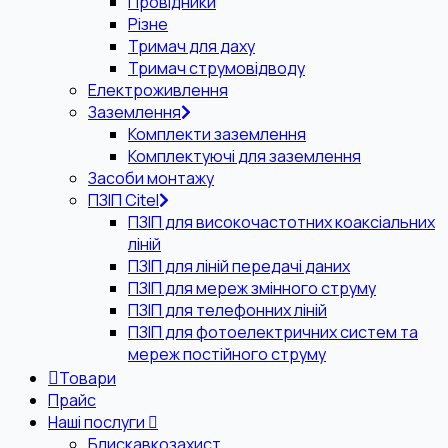
Провідники
Різне
Тримач для даху
Тримач струмовідводу
Електроживлення
Заземлення
Комплекти заземлення
Комплектуючі для заземлення
Засоби монтажу
ПЗІП Citel
ПЗІП для високочастотних коаксіальних
ліній
ПЗІП для ліній передачі даних
ПЗІП для мереж змінного струму
ПЗІП для телефонних ліній
ПЗІП для фотоелектричних систем та
мереж постійного струму
Товари
Прайс
Наші послуги
Блискавкозахист