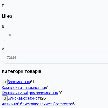
Ціна
₴
-
₴
Категорії товарів
Заземлення
61
Комплекти заземлення
41
Комплектуючі для заземлення
20
Блискавкозахист
126
Активний блискавкозахист Gromostar
6