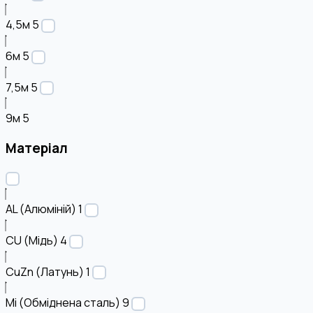
4,5м
5
6м
5
7,5м
5
9м
5
Матеріал
AL (Алюміній)
1
CU (Мідь)
4
CuZn (Латунь)
1
Mi (Обміднена сталь)
9