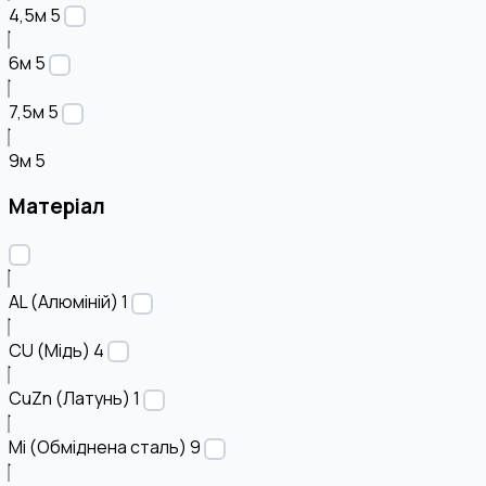
4,5м
5
6м
5
7,5м
5
9м
5
Матеріал
AL (Алюміній)
1
CU (Мідь)
4
CuZn (Латунь)
1
Mi (Обміднена сталь)
9