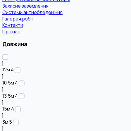
Захисне заземлення
Системи антиобледеніння
Галерея робіт
Контакти
Про нас
Довжина
12м
4
10,5м
4
13,5м
4
15м
4
3м
5