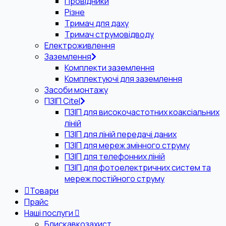
Провідники
Різне
Тримач для даху
Тримач струмовідводу
Електроживлення
Заземлення
Комплекти заземлення
Комплектуючі для заземлення
Засоби монтажу
ПЗІП Citel
ПЗІП для високочастотних коаксіальних
ліній
ПЗІП для ліній передачі даних
ПЗІП для мереж змінного струму
ПЗІП для телефонних ліній
ПЗІП для фотоелектричних систем та
мереж постійного струму
Товари
Прайс
Наші послуги
Блискавкозахист