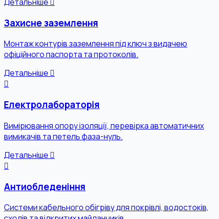
Детальніше
Захисне заземлення
Монтаж контурів заземлення під ключ з видачею
офіційного паспорта та протоколів.
Детальніше
Електролабораторія
Вимірювання опору ізоляції, перевірка автоматичних
вимикачів та петель фаза-нуль.
Детальніше
Антиобледеніння
Системи кабельного обігріву для покрівлі, водостоків,
сходів та відкритих майданчиків.