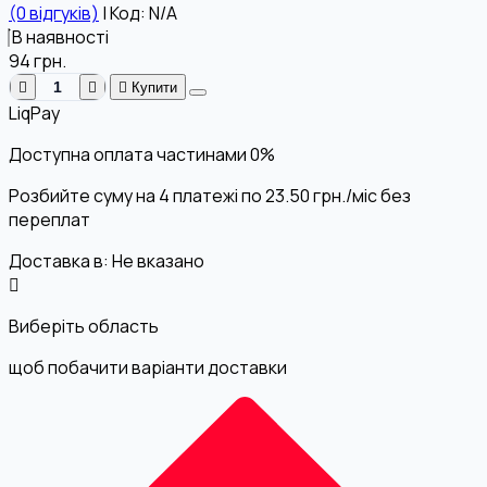
(0 відгуків)
|
Код: N/A
В наявності
94
грн.
Купити
LiqPay
Доступна оплата частинами
0%
Розбийте суму на 4 платежі по
23.50
грн.
/міс без
переплат
Доставка в:
Не вказано
Виберіть область
щоб побачити варіанти доставки