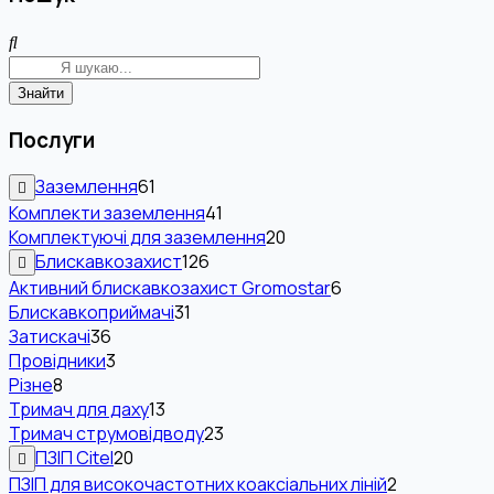
Знайти
Послуги
Заземлення
61
Комплекти заземлення
41
Комплектуючі для заземлення
20
Блискавкозахист
126
Активний блискавкозахист Gromostar
6
Блискавкоприймачі
31
Затискачі
36
Провідники
3
Різне
8
Тримач для даху
13
Тримач струмовідводу
23
ПЗІП Citel
20
ПЗІП для високочастотних коаксіальних ліній
2