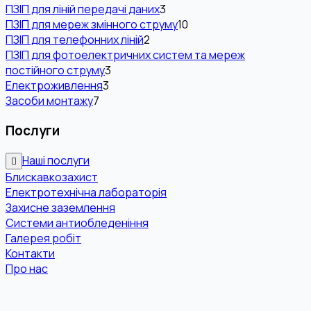
ПЗІП для ліній передачі даних
3
ПЗІП для мереж змінного струму
10
ПЗІП для телефонних ліній
2
ПЗІП для фотоелектричних систем та мереж
постійного струму
3
Електроживлення
3
Засоби монтажу
7
Послуги
Наші послуги
Блискавкозахист
Електротехнічна лабораторія
Захисне заземлення
Системи антиобледеніння
Галерея робіт
Контакти
Про нас