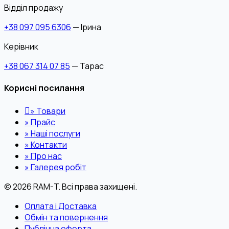
Відділ продажу
+38 097 095 6306
— Ірина
Керівник
+38 067 314 07 85
— Тарас
Корисні посилання
»
Товари
»
Прайс
»
Наші послуги
»
Контакти
»
Про нас
»
Галерея робіт
© 2026 RAM-T. Всі права захищені.
Оплата і Доставка
Обмін та повернення
Публічна оферта