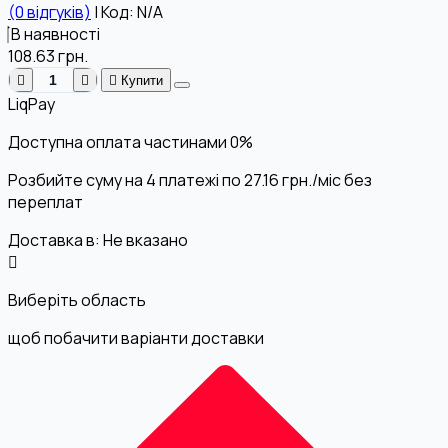
(0 відгуків)
|
Код: N/A
В наявності
108.63
грн.
Купити
LiqPay
Доступна оплата частинами
0%
Розбийте суму на 4 платежі по
27.16
грн.
/міс без
переплат
Доставка в:
Не вказано
Виберіть область
щоб побачити варіанти доставки