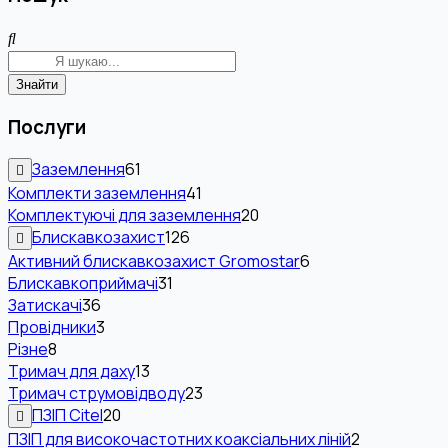
Знайти
Послуги
Заземлення
61
Комплекти заземлення
41
Комплектуючі для заземлення
20
Блискавкозахист
126
Активний блискавкозахист Gromostar
6
Блискавкоприймачі
31
Затискачі
36
Провідники
3
Різне
8
Тримач для даху
13
Тримач струмовідводу
23
ПЗІП Citel
20
ПЗІП для високочастотних коаксіальних ліній
2