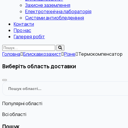
Захисне заземлення
Електротехнічна лабораторія
Системи антиобледеніння
Контакти
Про нас
Галерея робіт
Головна
Блискавкозахист
Різне
Термокомпенсатор
Виберіть область доставки
Популярні області
Всі області
Пошук