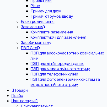
Провідники
Різне
Тримач для даху
Тримач струмовідводу
Електроживлення
Заземлення
Комплекти заземлення
Комплектуючі для заземлення
Засоби монтажу
ПЗІП Citel
ПЗІП для високочастотних коаксіальних
ліній
ПЗІП для ліній передачі даних
ПЗІП для мереж змінного струму
ПЗІП для телефонних ліній
ПЗІП для фотоелектричних систем та
мереж постійного струму
Товари
Прайс
Наші послуги
Блискавкозахист