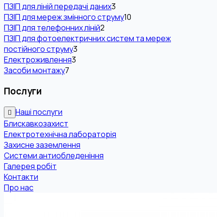
ПЗІП для ліній передачі даних
3
ПЗІП для мереж змінного струму
10
ПЗІП для телефонних ліній
2
ПЗІП для фотоелектричних систем та мереж
постійного струму
3
Електроживлення
3
Засоби монтажу
7
Послуги
Наші послуги
Блискавкозахист
Електротехнічна лабораторія
Захисне заземлення
Системи антиобледеніння
Галерея робіт
Контакти
Про нас