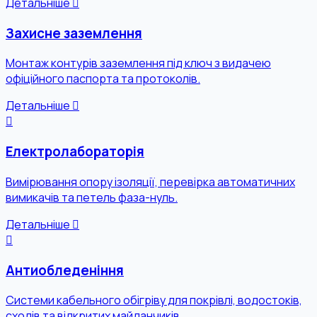
Детальніше
Захисне заземлення
Монтаж контурів заземлення під ключ з видачею
офіційного паспорта та протоколів.
Детальніше
Електролабораторія
Вимірювання опору ізоляції, перевірка автоматичних
вимикачів та петель фаза-нуль.
Детальніше
Антиобледеніння
Системи кабельного обігріву для покрівлі, водостоків,
сходів та відкритих майданчиків.