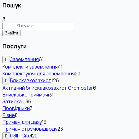
Пошук
Знайти
Послуги
Заземлення
61
Комплекти заземлення
41
Комплектуючі для заземлення
20
Блискавкозахист
126
Активний блискавкозахист Gromostar
6
Блискавкоприймачі
31
Затискачі
36
Провідники
3
Різне
8
Тримач для даху
13
Тримач струмовідводу
23
ПЗІП Citel
20