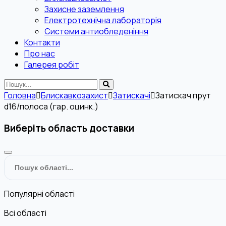
Захисне заземлення
Електротехнічна лабораторія
Системи антиобледеніння
Контакти
Про нас
Галерея робіт
Головна
Блискавкозахист
Затискачі
Затискач прут
d16/полоса (гар. оцинк.)
Виберіть область доставки
Популярні області
Всі області