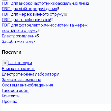
ПЗІП для високочастотних коаксіальних ліній
2
ПЗІП для ліній передачі даних
3
ПЗІП для мереж змінного струму
10
ПЗІП для телефонних ліній
2
ПЗІП для фотоелектричних систем та мереж
постійного струму
3
Електроживлення
3
Засоби монтажу
7
Послуги
Наші послуги
Блискавкозахист
Електротехнічна лабораторія
Захисне заземлення
Системи антиобледеніння
Галерея робіт
Контакти
Про нас