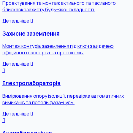
Проектування та монтаж активного та пасивного
блискавкозахисту будь-якої складності.
Детальніше
Захисне заземлення
Монтаж контурів заземлення під ключ з видачею
офіційного паспорта та протоколів.
Детальніше
Електролабораторія
Вимірювання опору ізоляції, перевірка автоматичних
вимикачів та петель фаза-нуль.
Детальніше
Антиобледеніння