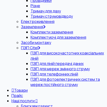
Провідники
Різне
Тримач для даху
Тримач струмовідводу
Електроживлення
Заземлення
Комплекти заземлення
Комплектуючі для заземлення
Засоби монтажу
ПЗІП Citel
ПЗІП для високочастотних коаксіальних
ліній
ПЗІП для ліній передачі даних
ПЗІП для мереж змінного струму
ПЗІП для телефонних ліній
ПЗІП для фотоелектричних систем та
мереж постійного струму
Товари
Прайс
Наші послуги
Блискавкозахист