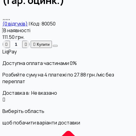
(гар. оцинк.)
(0 відгуків)
|
Код: 80050
В наявності
111.50
грн.
Купити
LiqPay
Доступна оплата частинами
0%
Розбийте суму на 4 платежі по
27.88
грн.
/міс без
переплат
Доставка в:
Не вказано
Виберіть область
щоб побачити варіанти доставки