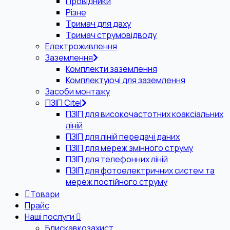
Провідники
Різне
Тримач для даху
Тримач струмовідводу
Електроживлення
Заземлення
Комплекти заземлення
Комплектуючі для заземлення
Засоби монтажу
ПЗІП Citel
ПЗІП для високочастотних коаксіальних
ліній
ПЗІП для ліній передачі даних
ПЗІП для мереж змінного струму
ПЗІП для телефонних ліній
ПЗІП для фотоелектричних систем та
мереж постійного струму
Товари
Прайс
Наші послуги
Блискавкозахист