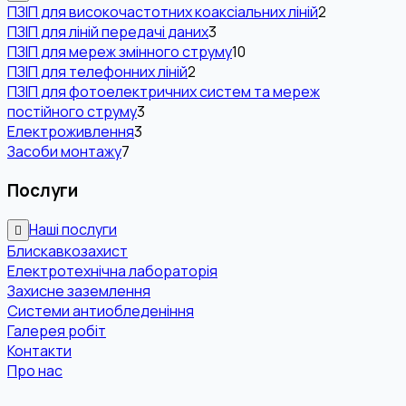
ПЗІП для високочастотних коаксіальних ліній
2
ПЗІП для ліній передачі даних
3
ПЗІП для мереж змінного струму
10
ПЗІП для телефонних ліній
2
ПЗІП для фотоелектричних систем та мереж
постійного струму
3
Електроживлення
3
Засоби монтажу
7
Послуги
Наші послуги
Блискавкозахист
Електротехнічна лабораторія
Захисне заземлення
Системи антиобледеніння
Галерея робіт
Контакти
Про нас