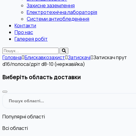
Захисне заземлення
Електротехнічна лабораторія
Системи антиобледеніння
Контакти
Про нас
Галерея робіт
Головна
Блискавкозахист
Затискачі
Затискач прут
d16/полоса/дріт d8-10 (нержавійка)
Виберіть область доставки
Популярні області
Всі області