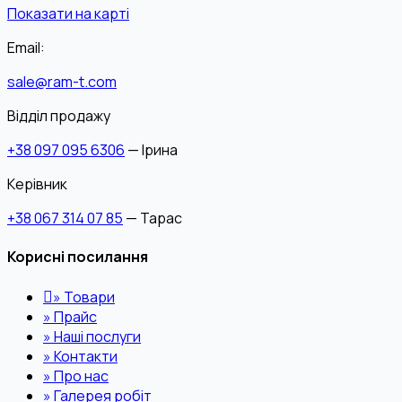
Показати на карті
Email:
sale@ram-t.com
Відділ продажу
+38 097 095 6306
— Ірина
Керівник
+38 067 314 07 85
— Тарас
Корисні посилання
»
Товари
»
Прайс
»
Наші послуги
»
Контакти
»
Про нас
»
Галерея робіт