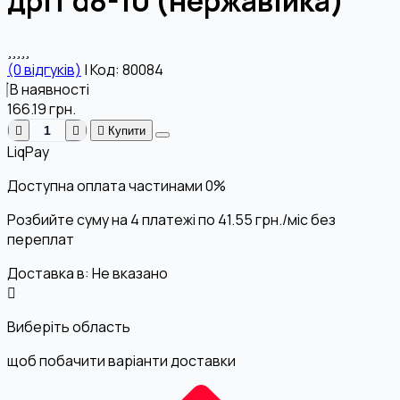
дріт d8-10 (нержавійка)
(0 відгуків)
|
Код: 80084
В наявності
166.19
грн.
Купити
LiqPay
Доступна оплата частинами
0%
Розбийте суму на 4 платежі по
41.55
грн.
/міс без
переплат
Доставка в:
Не вказано
Виберіть область
щоб побачити варіанти доставки