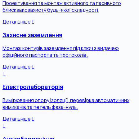
Проектування та монтаж активного та пасивного
блискавкозахисту будь-якої складності.
Детальніше
Захисне заземлення
Монтаж контурів заземлення під ключ з видачею
офіційного паспорта та протоколів.
Детальніше
Електролабораторія
Вимірювання опору ізоляції, перевірка автоматичних
вимикачів та петель фаза-нуль.
Детальніше
Антиобледеніння