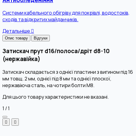
Системи кабельного обігріву для покрівлі, водостоків,
сходів та відкритих майданчиків.
Детальніше
Опис товару
Відгуки
Затискач прут d16/полоса/дріт d8-10
(нержавійка)
Затискач складається з однієї пластини з вигином під 16
мм товщ. 2 мм, однієї під 8 мм та однієї плоскої,
нержавіюча сталь, на чотири болти М8.
Для цього товару характеристики не вказані.
1
/
1