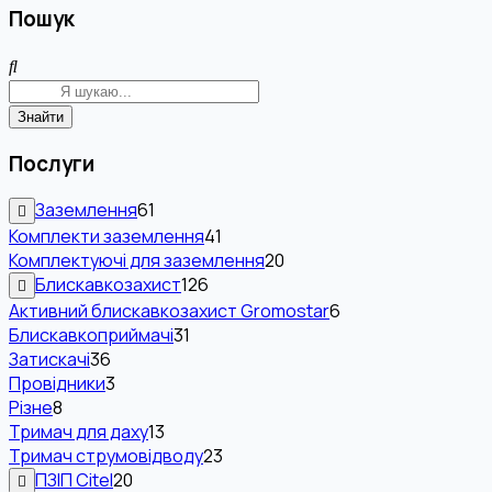
Пошук
Знайти
Послуги
Заземлення
61
Комплекти заземлення
41
Комплектуючі для заземлення
20
Блискавкозахист
126
Активний блискавкозахист Gromostar
6
Блискавкоприймачі
31
Затискачі
36
Провідники
3
Різне
8
Тримач для даху
13
Тримач струмовідводу
23
ПЗІП Citel
20