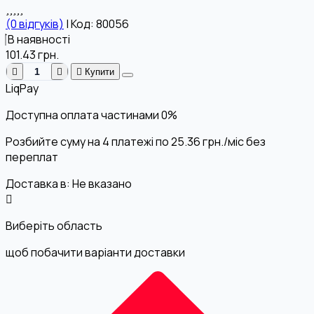
(0 відгуків)
|
Код: 80056
В наявності
101.43
грн.
Купити
LiqPay
Доступна оплата частинами
0%
Розбийте суму на 4 платежі по
25.36
грн.
/міс без
переплат
Доставка в:
Не вказано
Виберіть область
щоб побачити варіанти доставки