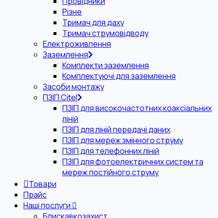
Провідники
Різне
Тримач для даху
Тримач струмовідводу
Електроживлення
Заземлення
Комплекти заземлення
Комплектуючі для заземлення
Засоби монтажу
ПЗІП Citel
ПЗІП для високочастотних коаксіальних
ліній
ПЗІП для ліній передачі даних
ПЗІП для мереж змінного струму
ПЗІП для телефонних ліній
ПЗІП для фотоелектричних систем та
мереж постійного струму
Товари
Прайс
Наші послуги
Блискавкозахист