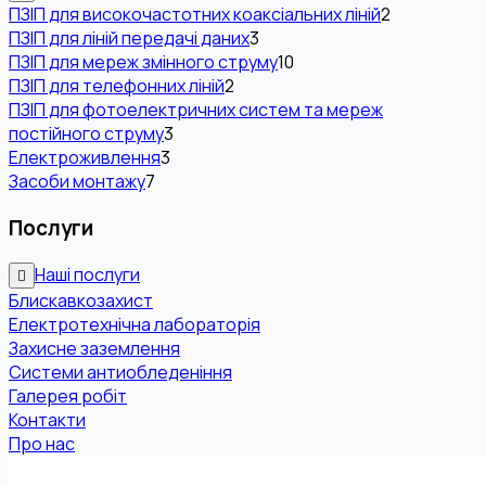
ПЗІП для високочастотних коаксіальних ліній
2
ПЗІП для ліній передачі даних
3
ПЗІП для мереж змінного струму
10
ПЗІП для телефонних ліній
2
ПЗІП для фотоелектричних систем та мереж
постійного струму
3
Електроживлення
3
Засоби монтажу
7
Послуги
Наші послуги
Блискавкозахист
Електротехнічна лабораторія
Захисне заземлення
Системи антиобледеніння
Галерея робіт
Контакти
Про нас