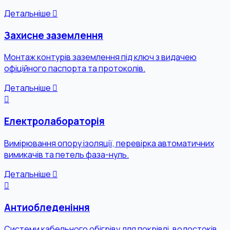
Детальніше
Захисне заземлення
Монтаж контурів заземлення під ключ з видачею
офіційного паспорта та протоколів.
Детальніше
Електролабораторія
Вимірювання опору ізоляції, перевірка автоматичних
вимикачів та петель фаза-нуль.
Детальніше
Антиобледеніння
Системи кабельного обігріву для покрівлі, водостоків,