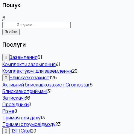
Пошук
Знайти
Послуги
Заземлення
61
Комплекти заземлення
41
Комплектуючі для заземлення
20
Блискавкозахист
126
Активний блискавкозахист Gromostar
6
Блискавкоприймачі
31
Затискачі
36
Провідники
3
Різне
8
Тримач для даху
13
Тримач струмовідводу
23
ПЗІП Citel
20