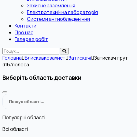
Захисне заземлення
Електротехнічна лабораторія
Системи антиобледеніння
Контакти
Про нас
Галерея робіт
Головна
Блискавкозахист
Затискачі
Затискач прут
d16/полоса
Виберіть область доставки
Популярні області
Всі області