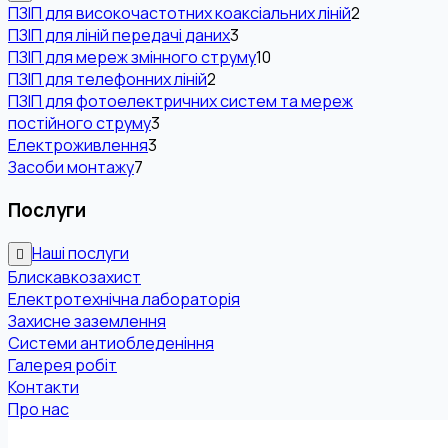
ПЗІП для високочастотних коаксіальних ліній
2
ПЗІП для ліній передачі даних
3
ПЗІП для мереж змінного струму
10
ПЗІП для телефонних ліній
2
ПЗІП для фотоелектричних систем та мереж
постійного струму
3
Електроживлення
3
Засоби монтажу
7
Послуги
Наші послуги
Блискавкозахист
Електротехнічна лабораторія
Захисне заземлення
Системи антиобледеніння
Галерея робіт
Контакти
Про нас