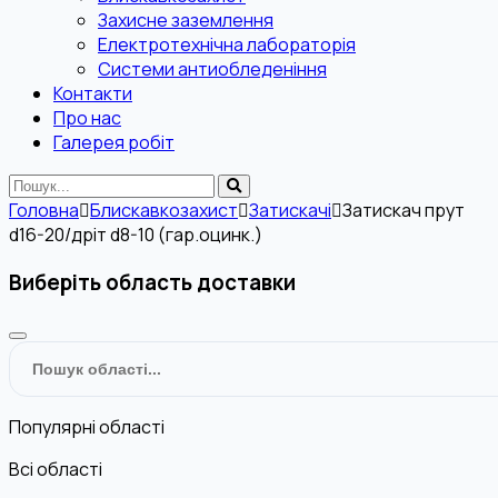
Захисне заземлення
Електротехнічна лабораторія
Системи антиобледеніння
Контакти
Про нас
Галерея робіт
Головна
Блискавкозахист
Затискачі
Затискач прут
d16-20/дріт d8-10 (гар.оцинк.)
Виберіть область доставки
Популярні області
Всі області