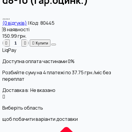
d8-10 (гар.оцинк.)
(0 відгуків)
|
Код: 80445
В наявності
150.99
грн.
Купити
LiqPay
Доступна оплата частинами
0%
Розбийте суму на 4 платежі по
37.75
грн.
/міс без
переплат
Доставка в:
Не вказано
Виберіть область
щоб побачити варіанти доставки