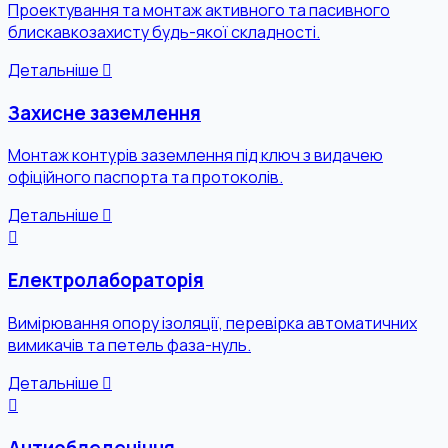
Проектування та монтаж активного та пасивного
блискавкозахисту будь-якої складності.
Детальніше
Захисне заземлення
Монтаж контурів заземлення під ключ з видачею
офіційного паспорта та протоколів.
Детальніше
Електролабораторія
Вимірювання опору ізоляції, перевірка автоматичних
вимикачів та петель фаза-нуль.
Детальніше
Антиобледеніння