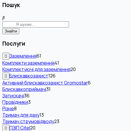
Пошук
Знайти
Послуги
Заземлення
61
Комплекти заземлення
41
Комплектуючі для заземлення
20
Блискавкозахист
126
Активний блискавкозахист Gromostar
6
Блискавкоприймачі
31
Затискачі
36
Провідники
3
Різне
8
Тримач для даху
13
Тримач струмовідводу
23
ПЗІП Citel
20