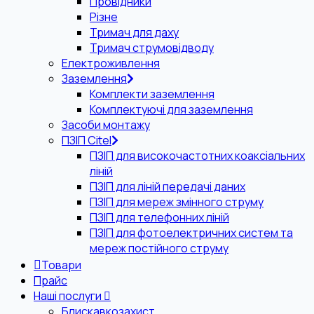
Провідники
Різне
Тримач для даху
Тримач струмовідводу
Електроживлення
Заземлення
Комплекти заземлення
Комплектуючі для заземлення
Засоби монтажу
ПЗІП Citel
ПЗІП для високочастотних коаксіальних
ліній
ПЗІП для ліній передачі даних
ПЗІП для мереж змінного струму
ПЗІП для телефонних ліній
ПЗІП для фотоелектричних систем та
мереж постійного струму
Товари
Прайс
Наші послуги
Блискавкозахист