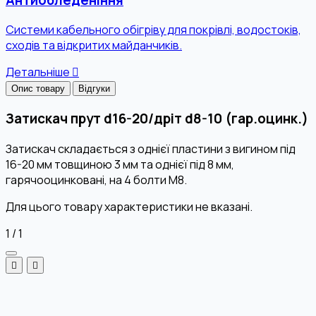
Системи кабельного обігріву для покрівлі, водостоків,
сходів та відкритих майданчиків.
Детальніше
Опис товару
Відгуки
Затискач прут d16-20/дріт d8-10 (гар.оцинк.)
Затискач складається з однієї пластини з вигином під
16-20 мм товщиною 3 мм та однієї під 8 мм,
гарячооцинковані, на 4 болти М8.
Для цього товару характеристики не вказані.
1
/
1