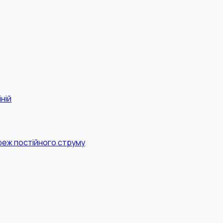
ній
реж постійного струму