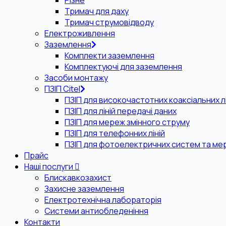
Різне
Тримач для даху
Тримач струмовідводу
Електроживлення
Заземлення
Комплекти заземлення
Комплектуючі для заземлення
Засоби монтажу
ПЗІП Citel
ПЗІП для високочастотних коаксіальних лі
ПЗІП для ліній передачі даних
ПЗІП для мереж змінного струму
ПЗІП для телефонних ліній
ПЗІП для фотоелектричних систем та ме
Прайс
Наші послуги
Блискавкозахист
Захисне заземлення
Електротехнічна лабораторія
Системи антиобледеніння
Контакти