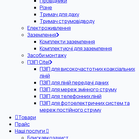
Провідники
Різне
Тримач для даху
Тримач струмовідводу
Електроживлення
Заземлення
Комплекти заземлення
Комплектуючі для заземлення
Засоби монтажу
ПЗІП Citel
ПЗІП для високочастотних коаксіальних
ліній
ПЗІП для ліній передачі даних
ПЗІП для мереж змінного струму
ПЗІП для телефонних ліній
ПЗІП для фотоелектричних систем та
мереж постійного струму
Товари
Прайс
Наші послуги
Блискавкозахист