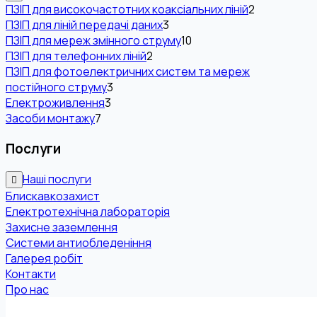
ПЗІП для високочастотних коаксіальних ліній
2
ПЗІП для ліній передачі даних
3
ПЗІП для мереж змінного струму
10
ПЗІП для телефонних ліній
2
ПЗІП для фотоелектричних систем та мереж
постійного струму
3
Електроживлення
3
Засоби монтажу
7
Послуги
Наші послуги
Блискавкозахист
Електротехнічна лабораторія
Захисне заземлення
Системи антиобледеніння
Галерея робіт
Контакти
Про нас