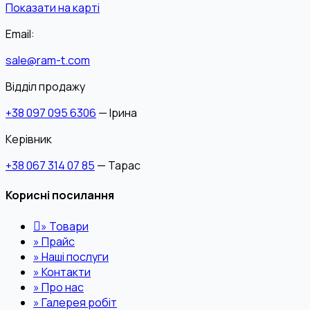
Показати на карті
Email:
sale@ram-t.com
Відділ продажу
+38 097 095 6306
— Ірина
Керівник
+38 067 314 07 85
— Тарас
Корисні посилання
»
Товари
»
Прайс
»
Наші послуги
»
Контакти
»
Про нас
»
Галерея робіт