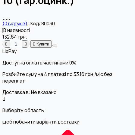
10 (гар.оцинк.)
(0 відгуків)
|
Код: 80030
В наявності
132.64
грн.
Купити
LiqPay
Доступна оплата частинами
0%
Розбийте суму на 4 платежі по
33.16
грн.
/міс без
переплат
Доставка в:
Не вказано
Виберіть область
щоб побачити варіанти доставки