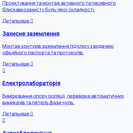
Проектування та монтаж активного та пасивного
блискавкозахисту будь-якої складності.
Детальніше
Захисне заземлення
Монтаж контурів заземлення під ключ з видачею
офіційного паспорта та протоколів.
Детальніше
Електролабораторія
Вимірювання опору ізоляції, перевірка автоматичних
вимикачів та петель фаза-нуль.
Детальніше
Антиобледеніння