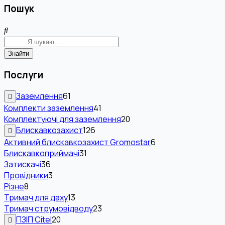
Пошук
Знайти
Послуги
Заземлення
61
Комплекти заземлення
41
Комплектуючі для заземлення
20
Блискавкозахист
126
Активний блискавкозахист Gromostar
6
Блискавкоприймачі
31
Затискачі
36
Провідники
3
Різне
8
Тримач для даху
13
Тримач струмовідводу
23
ПЗІП Citel
20