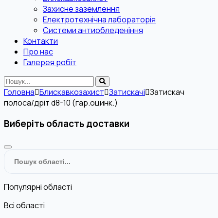
Захисне заземлення
Електротехнічна лабораторія
Системи антиобледеніння
Контакти
Про нас
Галерея робіт
Головна
Блискавкозахист
Затискачі
Затискач
полоса/дріт d8-10 (гар.оцинк.)
Виберіть область доставки
Популярні області
Всі області