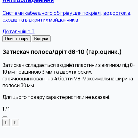
Системи кабельного обігріву для покрівлі, водостоків,
сходів та відкритих майданчиків.
Детальніше
Опис товару
Відгуки
Затискач полоса/дріт d8-10 (гар.оцинк.)
Затискач складається з однієї пластини з вигином під 8-
10 мм товщиною 3 мм та двох плоских,
гарячооцинковані, на 4 болти М8. Максимальна ширина
полоси 30 мм
Для цього товару характеристики не вказані.
1
/
1