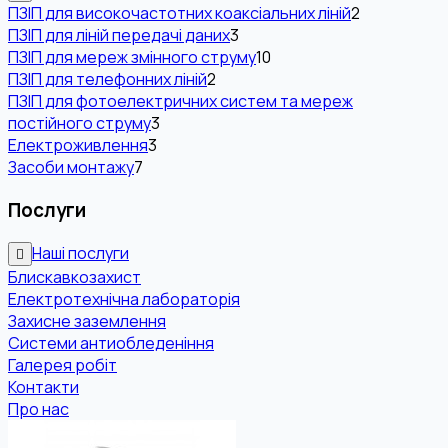
ПЗІП для високочастотних коаксіальних ліній
2
ПЗІП для ліній передачі даних
3
ПЗІП для мереж змінного струму
10
ПЗІП для телефонних ліній
2
ПЗІП для фотоелектричних систем та мереж
постійного струму
3
Електроживлення
3
Засоби монтажу
7
Послуги
Наші послуги
Блискавкозахист
Електротехнічна лабораторія
Захисне заземлення
Системи антиобледеніння
Галерея робіт
Контакти
Про нас