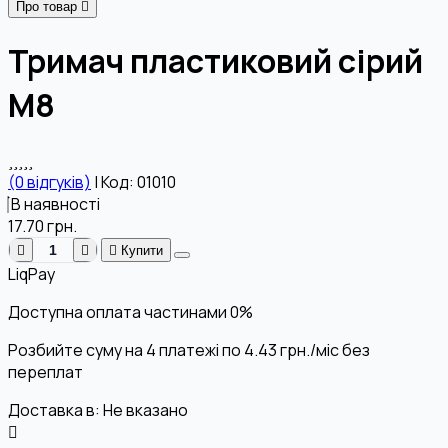
Про товар
Тримач пластиковий сірий
М8
(0 відгуків)
|
Код: 01010
В наявності
17.70
грн.
Купити
LiqPay
Доступна оплата частинами
0%
Розбийте суму на 4 платежі по
4.43
грн.
/міс без
переплат
Доставка в:
Не вказано