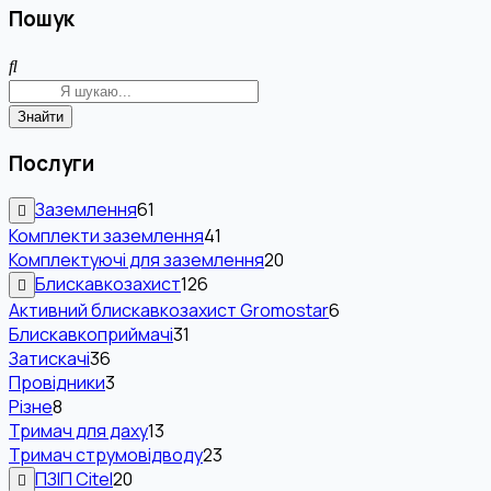
Пошук
Знайти
Послуги
Заземлення
61
Комплекти заземлення
41
Комплектуючі для заземлення
20
Блискавкозахист
126
Активний блискавкозахист Gromostar
6
Блискавкоприймачі
31
Затискачі
36
Провідники
3
Різне
8
Тримач для даху
13
Тримач струмовідводу
23
ПЗІП Citel
20