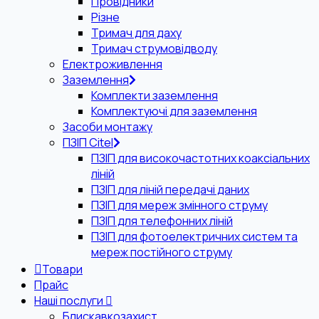
Провідники
Різне
Тримач для даху
Тримач струмовідводу
Електроживлення
Заземлення
Комплекти заземлення
Комплектуючі для заземлення
Засоби монтажу
ПЗІП Citel
ПЗІП для високочастотних коаксіальних
ліній
ПЗІП для ліній передачі даних
ПЗІП для мереж змінного струму
ПЗІП для телефонних ліній
ПЗІП для фотоелектричних систем та
мереж постійного струму
Товари
Прайс
Наші послуги
Блискавкозахист