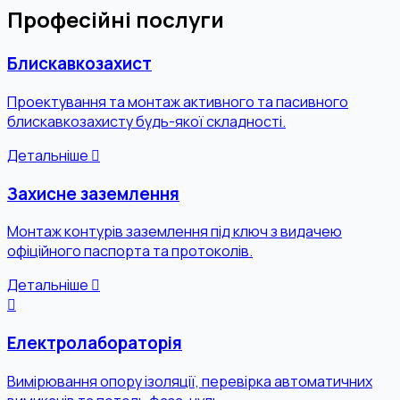
Професійні послуги
Блискавкозахист
Проектування та монтаж активного та пасивного
блискавкозахисту будь-якої складності.
Детальніше
Захисне заземлення
Монтаж контурів заземлення під ключ з видачею
офіційного паспорта та протоколів.
Детальніше
Електролабораторія
Вимірювання опору ізоляції, перевірка автоматичних