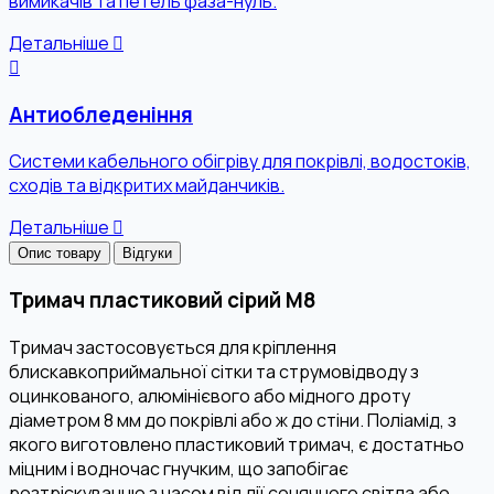
вимикачів та петель фаза-нуль.
Детальніше
Антиобледеніння
Системи кабельного обігріву для покрівлі, водостоків,
сходів та відкритих майданчиків.
Детальніше
Опис товару
Відгуки
Тримач пластиковий сірий М8
Тримач застосовується для кріплення
блискавкоприймальної сітки та струмовідводу з
оцинкованого, алюмінієвого або мідного дроту
діаметром 8 мм до покрівлі або ж до стіни. Поліамід, з
якого виготовлено пластиковий тримач, є достатньо
міцним і водночас гнучким, що запобігає
розтріскуванню з часом від дії сонячного світла або