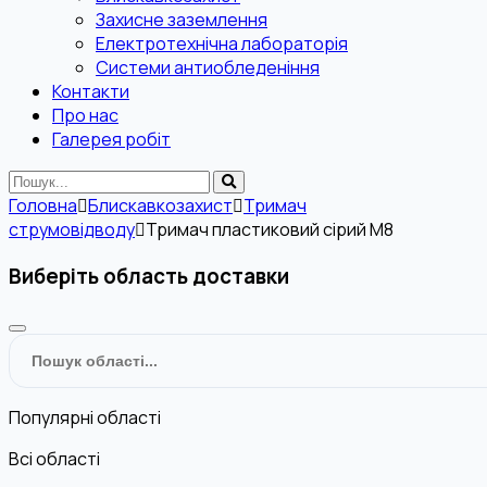
Захисне заземлення
Електротехнічна лабораторія
Системи антиобледеніння
Контакти
Про нас
Галерея робіт
Головна
Блискавкозахист
Тримач
струмовідводу
Тримач пластиковий сірий М8
Виберіть область доставки
Популярні області
Всі області