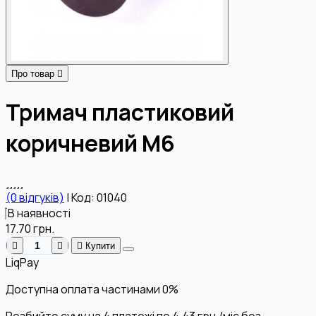
Про товар
Тримач пластиковий
коричневий М6
(0 відгуків)
|
Код: 01040
В наявності
17.70
грн.
Купити
LiqPay
Доступна оплата частинами
0%
Розбийте суму на 4 платежі по
4.43
грн.
/міс без