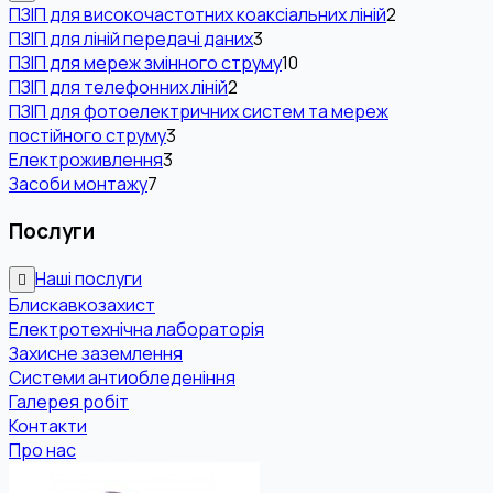
ПЗІП для високочастотних коаксіальних ліній
2
ПЗІП для ліній передачі даних
3
ПЗІП для мереж змінного струму
10
ПЗІП для телефонних ліній
2
ПЗІП для фотоелектричних систем та мереж
постійного струму
3
Електроживлення
3
Засоби монтажу
7
Послуги
Наші послуги
Блискавкозахист
Електротехнічна лабораторія
Захисне заземлення
Системи антиобледеніння
Галерея робіт
Контакти
Про нас