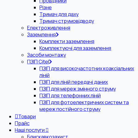
Провідники
Різне
Тримач для даху
Тримач струмовідводу
Електроживлення
Заземлення
Комплекти заземлення
Комплектуючі для заземлення
Засоби монтажу
ПЗІП Citel
ПЗІП для високочастотних коаксіальних
ліній
ПЗІП для ліній передачі даних
ПЗІП для мереж змінного струму
ПЗІП для телефонних ліній
ПЗІП для фотоелектричних систем та
мереж постійного струму
Товари
Прайс
Наші послуги
Блискавкозахист