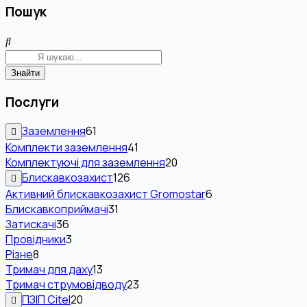
Пошук
Знайти
Послуги
Заземлення
61
Комплекти заземлення
41
Комплектуючі для заземлення
20
Блискавкозахист
126
Активний блискавкозахист Gromostar
6
Блискавкоприймачі
31
Затискачі
36
Провідники
3
Різне
8
Тримач для даху
13
Тримач струмовідводу
23
ПЗІП Citel
20