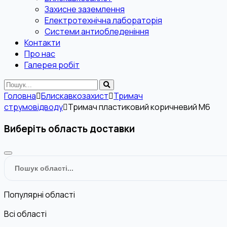
Захисне заземлення
Електротехнічна лабораторія
Системи антиобледеніння
Контакти
Про нас
Галерея робіт
Головна
Блискавкозахист
Тримач
струмовідводу
Тримач пластиковий коричневий М6
Виберіть область доставки
Популярні області
Всі області