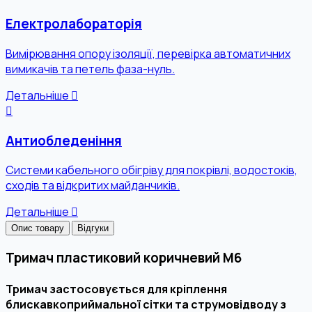
Електролабораторія
Вимірювання опору ізоляції, перевірка автоматичних
вимикачів та петель фаза-нуль.
Детальніше
Антиобледеніння
Системи кабельного обігріву для покрівлі, водостоків,
сходів та відкритих майданчиків.
Детальніше
Опис товару
Відгуки
Тримач пластиковий коричневий М6
Тримач застосовується для кріплення
блискавкоприймальної сітки та струмовідводу з