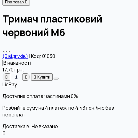
Про товар
Тримач пластиковий
червоний М6
(0 відгуків)
|
Код: 01030
В наявності
17.70
грн.
Купити
LiqPay
Доступна оплата частинами
0%
Розбийте суму на 4 платежі по
4.43
грн.
/міс без
переплат
Доставка в:
Не вказано