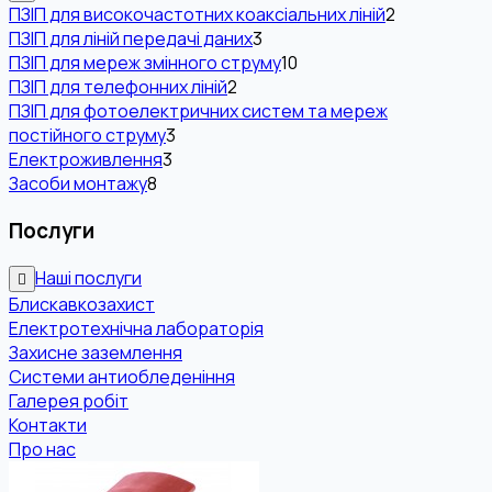
ПЗІП для високочастотних коаксіальних ліній
2
ПЗІП для ліній передачі даних
3
ПЗІП для мереж змінного струму
10
ПЗІП для телефонних ліній
2
ПЗІП для фотоелектричних систем та мереж
постійного струму
3
Електроживлення
3
Засоби монтажу
8
Послуги
Наші послуги
Блискавкозахист
Електротехнічна лабораторія
Захисне заземлення
Системи антиобледеніння
Галерея робіт
Контакти
Про нас