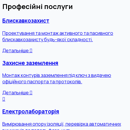
Професійні послуги
Блискавкозахист
Проектування та монтаж активного та пасивного
блискавкозахисту будь-якої складності.
Детальніше
Захисне заземлення
Монтаж контурів заземлення під ключ з видачею
офіційного паспорта та протоколів.
Детальніше
Електролабораторія
Вимірювання опору ізоляції, перевірка автоматичних