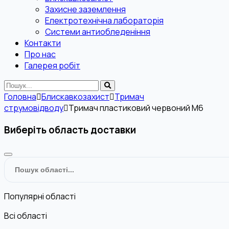
Захисне заземлення
Електротехнічна лабораторія
Системи антиобледеніння
Контакти
Про нас
Галерея робіт
Головна
Блискавкозахист
Тримач
струмовідводу
Тримач пластиковий червоний М6
Виберіть область доставки
Популярні області
Всі області