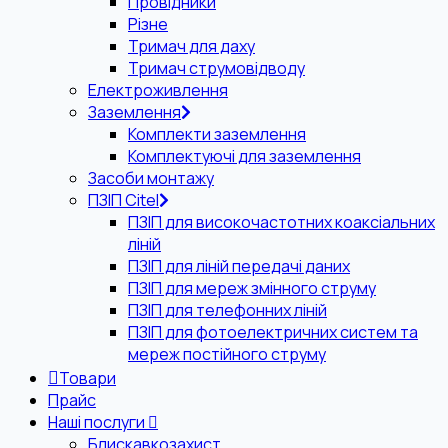
Провідники
Різне
Тримач для даху
Тримач струмовідводу
Електроживлення
Заземлення
Комплекти заземлення
Комплектуючі для заземлення
Засоби монтажу
ПЗІП Citel
ПЗІП для високочастотних коаксіальних
ліній
ПЗІП для ліній передачі даних
ПЗІП для мереж змінного струму
ПЗІП для телефонних ліній
ПЗІП для фотоелектричних систем та
мереж постійного струму
Товари
Прайс
Наші послуги
Блискавкозахист