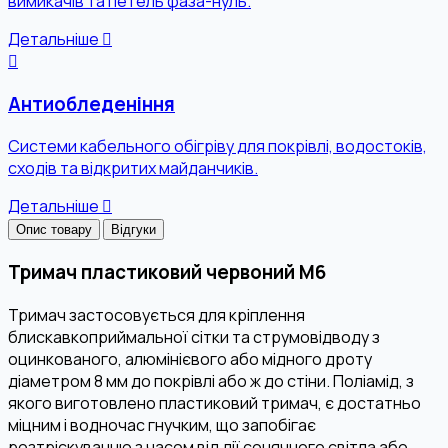
вимикачів та петель фаза-нуль.
Детальніше
Антиобледеніння
Системи кабельного обігріву для покрівлі, водостоків,
сходів та відкритих майданчиків.
Детальніше
Опис товару
Відгуки
Тримач пластиковий червоний М6
Тримач застосовується для кріплення
блискавкоприймальної сітки та струмовідводу з
оцинкованого, алюмінієвого або мідного дроту
діаметром 8 мм до покрівлі або ж до стіни. Поліамід, з
якого виготовлено пластиковий тримач, є достатньо
міцним і водночас гнучким, що запобігає
розтріскуванню з часом від дії сонячного світла або