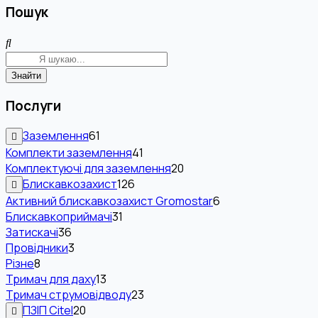
Пошук
Знайти
Послуги
Заземлення
61
Комплекти заземлення
41
Комплектуючі для заземлення
20
Блискавкозахист
126
Активний блискавкозахист Gromostar
6
Блискавкоприймачі
31
Затискачі
36
Провідники
3
Різне
8
Тримач для даху
13
Тримач струмовідводу
23
ПЗІП Citel
20