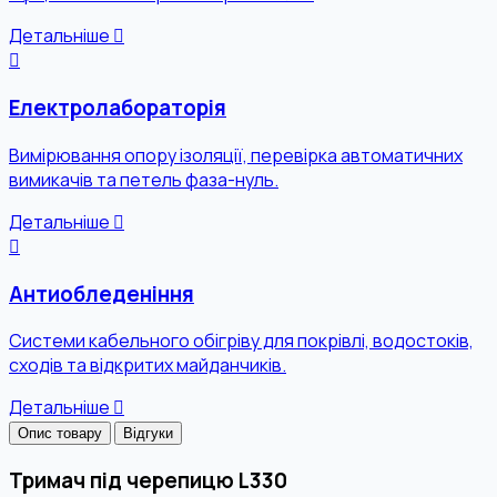
Детальніше
Електролабораторія
Вимірювання опору ізоляції, перевірка автоматичних
вимикачів та петель фаза-нуль.
Детальніше
Антиобледеніння
Системи кабельного обігріву для покрівлі, водостоків,
сходів та відкритих майданчиків.
Детальніше
Опис товару
Відгуки
Тримач під черепицю L330