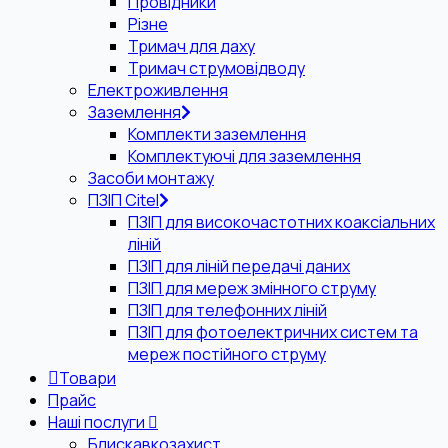
Провідники
Різне
Тримач для даху
Тримач струмовідводу
Електроживлення
Заземлення
Комплекти заземлення
Комплектуючі для заземлення
Засоби монтажу
ПЗІП Citel
ПЗІП для високочастотних коаксіальних
ліній
ПЗІП для ліній передачі даних
ПЗІП для мереж змінного струму
ПЗІП для телефонних ліній
ПЗІП для фотоелектричних систем та
мереж постійного струму
Товари
Прайс
Наші послуги
Блискавкозахист