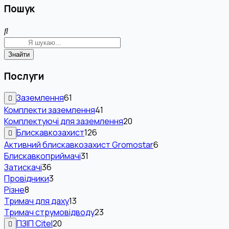
Пошук
Знайти
Послуги
Заземлення
61
Комплекти заземлення
41
Комплектуючі для заземлення
20
Блискавкозахист
126
Активний блискавкозахист Gromostar
6
Блискавкоприймачі
31
Затискачі
36
Провідники
3
Різне
8
Тримач для даху
13
Тримач струмовідводу
23
ПЗІП Citel
20