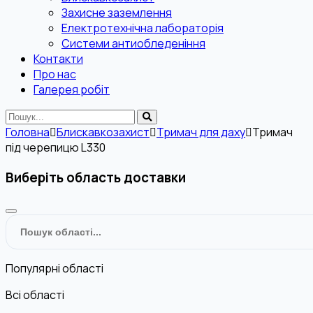
Захисне заземлення
Електротехнічна лабораторія
Системи антиобледеніння
Контакти
Про нас
Галерея робіт
Головна
Блискавкозахист
Тримач для даху
Тримач
під черепицю L330
Виберіть область доставки
Популярні області
Всі області