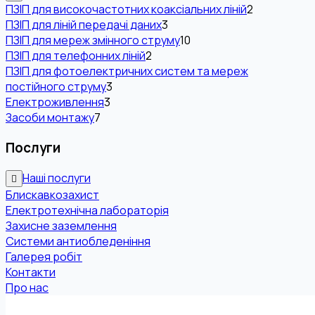
ПЗІП для високочастотних коаксіальних ліній
2
ПЗІП для ліній передачі даних
3
ПЗІП для мереж змінного струму
10
ПЗІП для телефонних ліній
2
ПЗІП для фотоелектричних систем та мереж
постійного струму
3
Електроживлення
3
Засоби монтажу
7
Послуги
Наші послуги
Блискавкозахист
Електротехнічна лабораторія
Захисне заземлення
Системи антиобледеніння
Галерея робіт
Контакти
Про нас