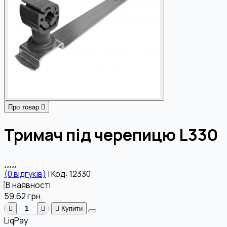
Про товар
Тримач під черепицю L330
(0 відгуків)
|
Код: 12330
В наявності
59.62
грн.
Купити
LiqPay