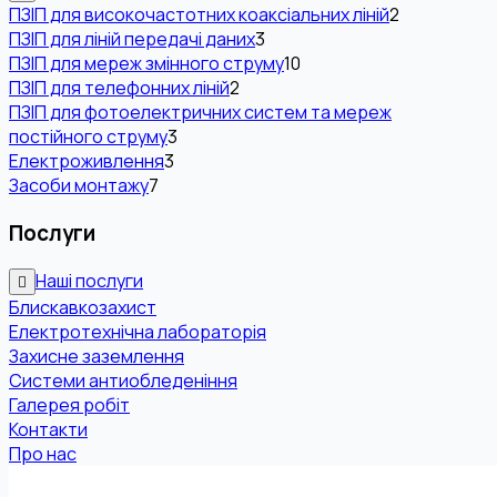
ПЗІП для високочастотних коаксіальних ліній
2
ПЗІП для ліній передачі даних
3
ПЗІП для мереж змінного струму
10
ПЗІП для телефонних ліній
2
ПЗІП для фотоелектричних систем та мереж
постійного струму
3
Електроживлення
3
Засоби монтажу
7
Послуги
Наші послуги
Блискавкозахист
Електротехнічна лабораторія
Захисне заземлення
Системи антиобледеніння
Галерея робіт
Контакти
Про нас