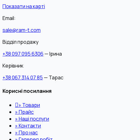
Показати на карті
Email:
sale@ram-t.com
Відділ продажу
+38 097 095 6306
— Ірина
Керівник
+38 067 314 07 85
— Тарас
Корисні посилання
»
Товари
»
Прайс
»
Наші послуги
»
Контакти
»
Про нас
»
Галерея робіт