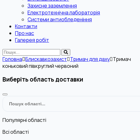
Захисне заземлення
Електротехнічна лабораторія
Системи антиобледеніння
Контакти
Про нас
Галерея робіт
Головна
Блискавкозахист
Тримач для даху
Тримач
коньковий півкруглий червоний
Виберіть область доставки
Популярні області
Всі області