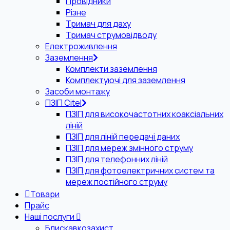
Провідники
Різне
Тримач для даху
Тримач струмовідводу
Електроживлення
Заземлення
Комплекти заземлення
Комплектуючі для заземлення
Засоби монтажу
ПЗІП Citel
ПЗІП для високочастотних коаксіальних
ліній
ПЗІП для ліній передачі даних
ПЗІП для мереж змінного струму
ПЗІП для телефонних ліній
ПЗІП для фотоелектричних систем та
мереж постійного струму
Товари
Прайс
Наші послуги
Блискавкозахист