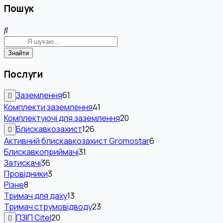
Пошук
Знайти
Послуги
Заземлення
61
Комплекти заземлення
41
Комплектуючі для заземлення
20
Блискавкозахист
126
Активний блискавкозахист Gromostar
6
Блискавкоприймачі
31
Затискачі
36
Провідники
3
Різне
8
Тримач для даху
13
Тримач струмовідводу
23
ПЗІП Citel
20