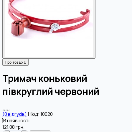
Про товар
Тримач коньковий
півкруглий червоний
(0 відгуків)
|
Код: 10020
В наявності
121.08
грн.