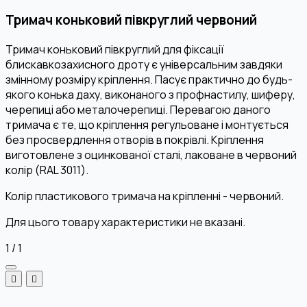
Тримач коньковий півкруглий червоний
Тримач коньковий півкруглий для фіксації
блискавкозахисного дроту є універсальним завдяки
змінному розміру кріплення. Пасує практично до будь-
якого конька даху, виконаного з профнастилу, шиферу,
черепиці або металочерепиці. Перевагою даного
тримача є те, що кріплення регульоване і монтується
без просвердлення отворів в покрівлі. Кріплення
виготовлене з оцинкованої сталі, лаковане в червоний
колір (RAL 3011).
Колір пластикового тримача на кріпленні - червоний.
Для цього товару характеристики не вказані.
1
/
1