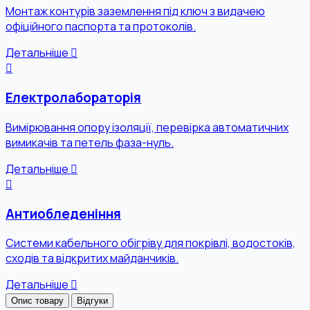
Монтаж контурів заземлення під ключ з видачею
офіційного паспорта та протоколів.
Детальніше
Електролабораторія
Вимірювання опору ізоляції, перевірка автоматичних
вимикачів та петель фаза-нуль.
Детальніше
Антиобледеніння
Системи кабельного обігріву для покрівлі, водостоків,
сходів та відкритих майданчиків.
Детальніше
Опис товару
Відгуки