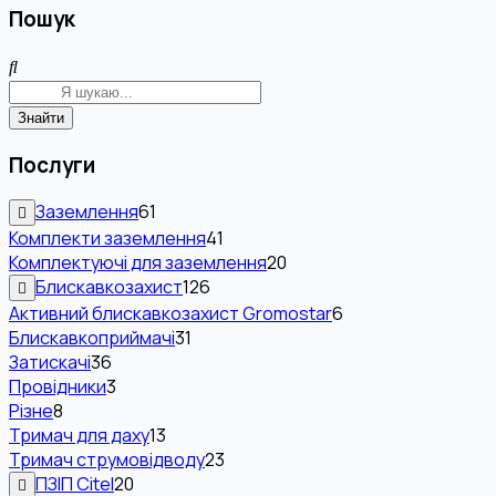
Пошук
Знайти
Послуги
Заземлення
61
Комплекти заземлення
41
Комплектуючі для заземлення
20
Блискавкозахист
126
Активний блискавкозахист Gromostar
6
Блискавкоприймачі
31
Затискачі
36
Провідники
3
Різне
8
Тримач для даху
13
Тримач струмовідводу
23
ПЗІП Citel
20