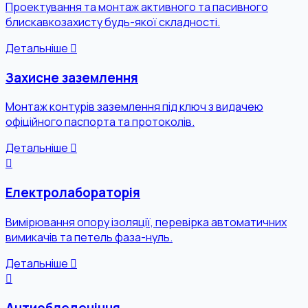
Проектування та монтаж активного та пасивного
блискавкозахисту будь-якої складності.
Детальніше
Захисне заземлення
Монтаж контурів заземлення під ключ з видачею
офіційного паспорта та протоколів.
Детальніше
Електролабораторія
Вимірювання опору ізоляції, перевірка автоматичних
вимикачів та петель фаза-нуль.
Детальніше
Антиобледеніння