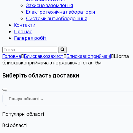
Захисне заземлення
Електротехнічна лабораторія
Системи антиобледеніння
Контакти
Про нас
Галерея робіт
Головна
Блискавкозахист
Блискавкоприймачі
Щогла
блискавкоприймача з нержавіючої сталі 6м
Виберіть область доставки
Популярні області
Всі області