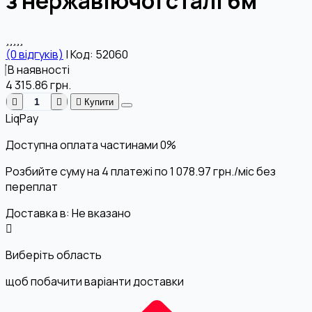
з нержавіючої сталі 6м
(0 відгуків)
|
Код: 52060
В наявності
4 315.86
грн.
Купити
LiqPay
Доступна оплата частинами
0%
Розбийте суму на 4 платежі по
1 078.97
грн.
/міс без
переплат
Доставка в:
Не вказано
Виберіть область
щоб побачити варіанти доставки