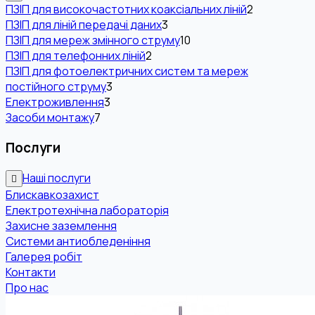
ПЗІП для високочастотних коаксіальних ліній
2
ПЗІП для ліній передачі даних
3
ПЗІП для мереж змінного струму
10
ПЗІП для телефонних ліній
2
ПЗІП для фотоелектричних систем та мереж
постійного струму
3
Електроживлення
3
Засоби монтажу
7
Послуги
Наші послуги
Блискавкозахист
Електротехнічна лабораторія
Захисне заземлення
Системи антиобледеніння
Галерея робіт
Контакти
Про нас