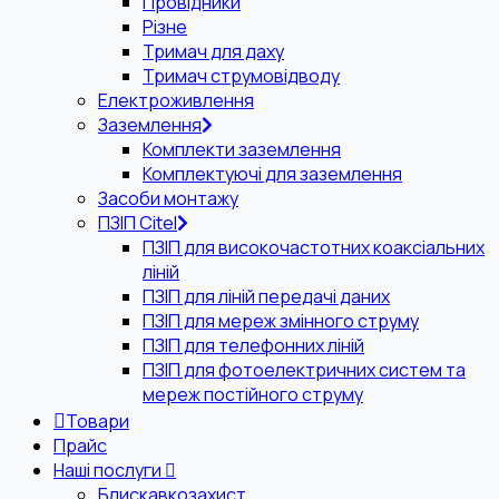
Провідники
Різне
Тримач для даху
Тримач струмовідводу
Електроживлення
Заземлення
Комплекти заземлення
Комплектуючі для заземлення
Засоби монтажу
ПЗІП Citel
ПЗІП для високочастотних коаксіальних
ліній
ПЗІП для ліній передачі даних
ПЗІП для мереж змінного струму
ПЗІП для телефонних ліній
ПЗІП для фотоелектричних систем та
мереж постійного струму
Товари
Прайс
Наші послуги
Блискавкозахист