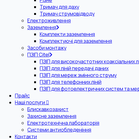
Різне
Тримач для даху
Тримач струмовідводу
Електроживлення
Заземлення
Комплекти заземлення
Комплектуючі для заземлення
Засоби монтажу
ПЗІП Citel
ПЗІП для високочастотних коаксіальних лі
ПЗІП для ліній передачі даних
ПЗІП для мереж змінного струму
ПЗІП для телефонних ліній
ПЗІП для фотоелектричних систем та ме
Прайс
Наші послуги
Блискавкозахист
Захисне заземлення
Електротехнічна лабораторія
Системи антиобледеніння
Контакти