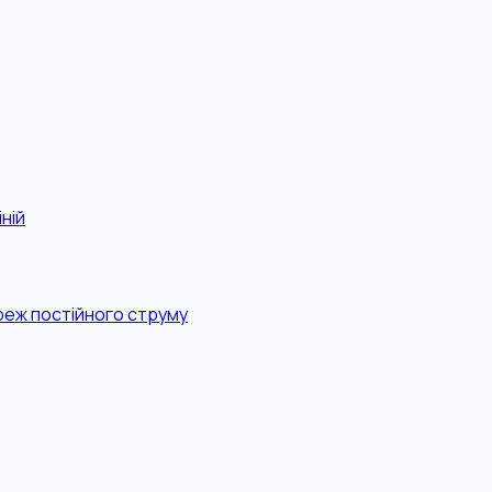
ній
реж постійного струму