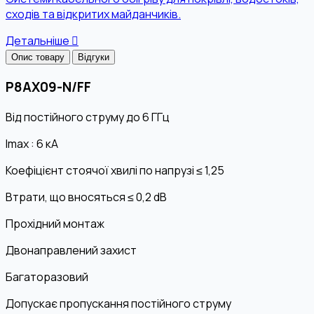
сходів та відкритих майданчиків.
Детальніше
Опис товару
Відгуки
P8AX09-N/FF
Від постійного струму до 6 ГГц
Imax
: 6 кА
Коефіцієнт стоячої хвилі по напрузі ≤ 1,25
Втрати, що вносяться ≤ 0,2
dB
Прохідний монтаж
Двонаправлений захист
Багаторазовий
Допускає пропускання постійного струму