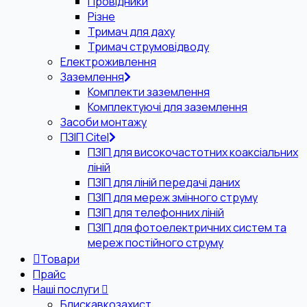
Провідники
Різне
Тримач для даху
Тримач струмовідводу
Електроживлення
Заземлення
Комплекти заземлення
Комплектуючі для заземлення
Засоби монтажу
ПЗІП Citel
ПЗІП для високочастотних коаксіальних
ліній
ПЗІП для ліній передачі даних
ПЗІП для мереж змінного струму
ПЗІП для телефонних ліній
ПЗІП для фотоелектричних систем та
мереж постійного струму
Товари
Прайс
Наші послуги
Блискавкозахист