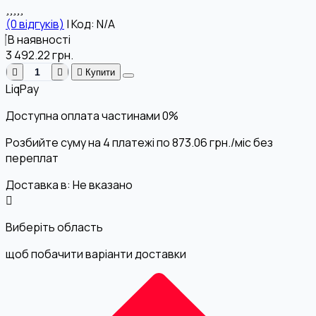
(0 відгуків)
|
Код: N/A
В наявності
3 492.22
грн.
Купити
LiqPay
Доступна оплата частинами
0%
Розбийте суму на 4 платежі по
873.06
грн.
/міс без
переплат
Доставка в:
Не вказано
Виберіть область
щоб побачити варіанти доставки