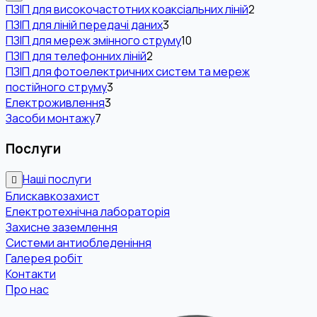
ПЗІП для високочастотних коаксіальних ліній
2
ПЗІП для ліній передачі даних
3
ПЗІП для мереж змінного струму
10
ПЗІП для телефонних ліній
2
ПЗІП для фотоелектричних систем та мереж
постійного струму
3
Електроживлення
3
Засоби монтажу
7
Послуги
Наші послуги
Блискавкозахист
Електротехнічна лабораторія
Захисне заземлення
Системи антиобледеніння
Галерея робіт
Контакти
Про нас