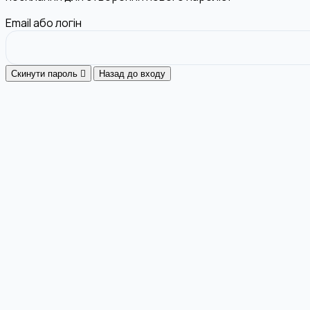
Email або логін
Скинути пароль
Назад до входу