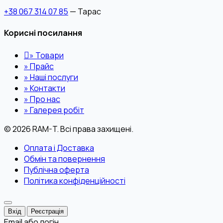
+38 067 314 07 85
— Тарас
Корисні посилання
»
Товари
»
Прайс
»
Наші послуги
»
Контакти
»
Про нас
»
Галерея робіт
© 2026 RAM-T. Всі права захищені.
Оплата і Доставка
Обмін та повернення
Публічна оферта
Політика конфіденційності
Вхід
Реєстрація
Email або логін