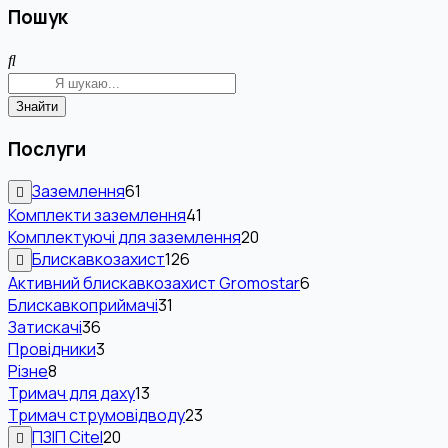
Пошук
Знайти
Послуги
Заземлення
61
Комплекти заземлення
41
Комплектуючі для заземлення
20
Блискавкозахист
126
Активний блискавкозахист Gromostar
6
Блискавкоприймачі
31
Затискачі
36
Провідники
3
Різне
8
Тримач для даху
13
Тримач струмовідводу
23
ПЗІП Citel
20