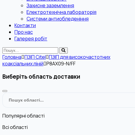
Захисне заземлення
Електротехнічна лабораторія
Системи антиобледеніння
Контакти
Про нас
Галерея робіт
Головна
ПЗІП Citel
ПЗІП для високочастотних
коаксіальних ліній
P8AX09-N/FF
Виберіть область доставки
Популярні області
Всі області