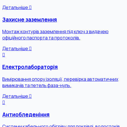
Детальніше
Захисне заземлення
Монтаж контурів заземлення під ключ з видачею
офіційного паспорта та протоколів.
Детальніше
Електролабораторія
Вимірювання опору ізоляції, перевірка автоматичних
вимикачів та петель фаза-нуль.
Детальніше
Антиобледеніння
Системи кабельного обігріву для покрівлі, водостоків,