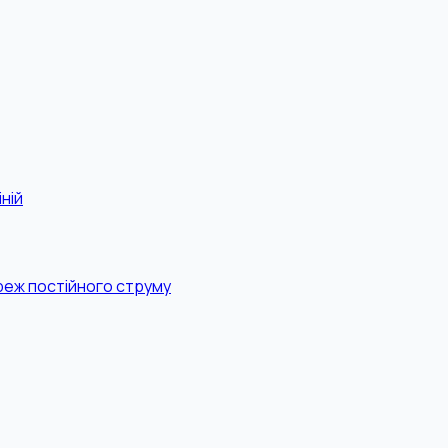
ній
реж постійного струму