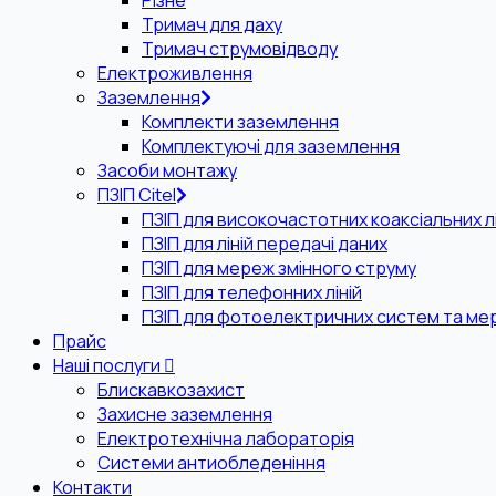
Різне
Тримач для даху
Тримач струмовідводу
Електроживлення
Заземлення
Комплекти заземлення
Комплектуючі для заземлення
Засоби монтажу
ПЗІП Citel
ПЗІП для високочастотних коаксіальних лі
ПЗІП для ліній передачі даних
ПЗІП для мереж змінного струму
ПЗІП для телефонних ліній
ПЗІП для фотоелектричних систем та ме
Прайс
Наші послуги
Блискавкозахист
Захисне заземлення
Електротехнічна лабораторія
Системи антиобледеніння
Контакти