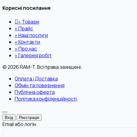
Корисні посилання
»
Товари
»
Прайс
»
Наші послуги
»
Контакти
»
Про нас
»
Галерея робіт
© 2026 RAM-T. Всі права захищені.
Оплата і Доставка
Обмін та повернення
Публічна оферта
Політика конфіденційності
Вхід
Реєстрація
Email або логін