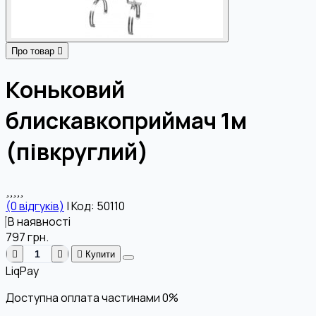
Про товар
Коньковий
блискавкоприймач 1м
(півкруглий)
(0 відгуків)
|
Код: 50110
В наявності
797
грн.
Купити
LiqPay
Доступна оплата частинами
0%