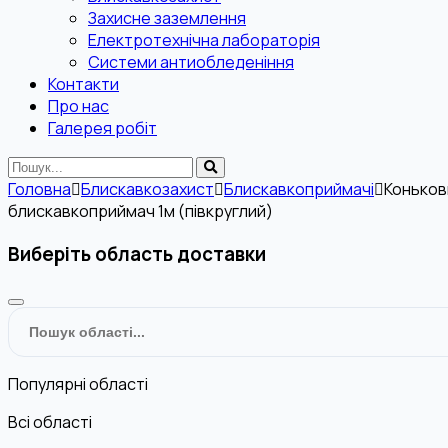
Захисне заземлення
Електротехнічна лабораторія
Системи антиобледеніння
Контакти
Про нас
Галерея робіт
Головна
Блискавкозахист
Блискавкоприймачі
Коньков
блискавкоприймач 1м (півкруглий)
Виберіть область доставки
Популярні області
Всі області