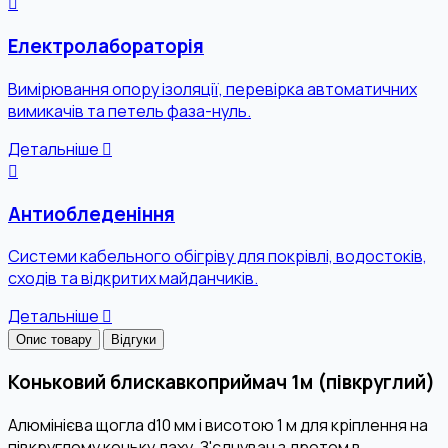
Електролабораторія
Вимірювання опору ізоляції, перевірка автоматичних
вимикачів та петель фаза-нуль.
Детальніше
Антиобледеніння
Системи кабельного обігріву для покрівлі, водостоків,
сходів та відкритих майданчиків.
Детальніше
Опис товару
Відгуки
Коньковий блискавкоприймач 1м (півкруглий)
Алюмінієва щогла d10 мм і висотою 1 м для кріплення на
півкруглому коньку даху. З'єднувач з дротом в