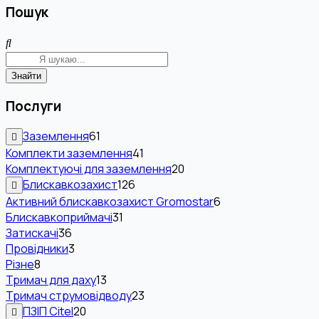
Пошук
Знайти
Послуги
Заземлення
61
Комплекти заземлення
41
Комплектуючі для заземлення
20
Блискавкозахист
126
Активний блискавкозахист Gromostar
6
Блискавкоприймачі
31
Затискачі
36
Провідники
3
Різне
8
Тримач для даху
13
Тримач струмовідводу
23
ПЗІП Citel
20