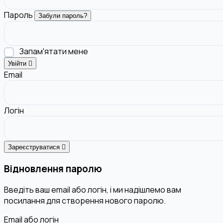
Пароль
Забули пароль?
Запам'ятати мене
Увійти
Email
Логін
Зареєструватися
Відновлення паролю
Введіть ваш email або логін, і ми надішлемо вам
посилання для створення нового паролю.
Email або логін