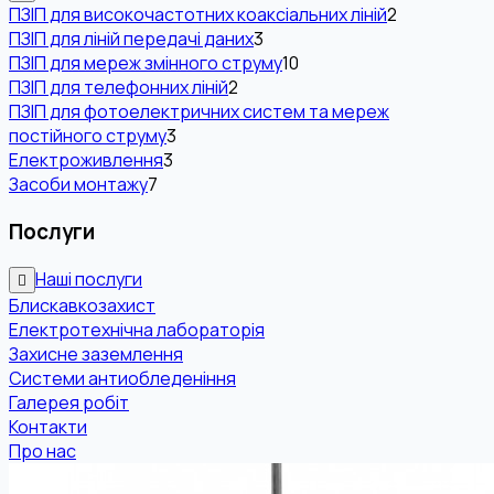
ПЗІП для високочастотних коаксіальних ліній
2
ПЗІП для ліній передачі даних
3
ПЗІП для мереж змінного струму
10
ПЗІП для телефонних ліній
2
ПЗІП для фотоелектричних систем та мереж
постійного струму
3
Електроживлення
3
Засоби монтажу
7
Послуги
Наші послуги
Блискавкозахист
Електротехнічна лабораторія
Захисне заземлення
Системи антиобледеніння
Галерея робіт
Контакти
Про нас