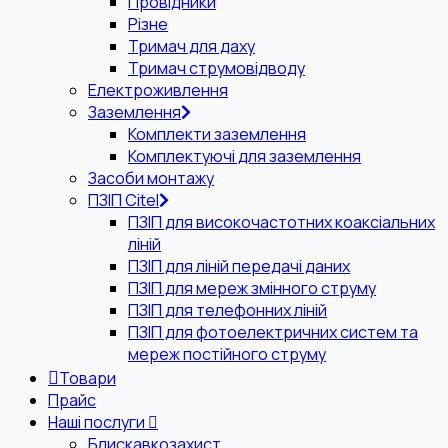
Провідники
Різне
Тримач для даху
Тримач струмовідводу
Електроживлення
Заземлення
Комплекти заземлення
Комплектуючі для заземлення
Засоби монтажу
ПЗІП Citel
ПЗІП для високочастотних коаксіальних
ліній
ПЗІП для ліній передачі даних
ПЗІП для мереж змінного струму
ПЗІП для телефонних ліній
ПЗІП для фотоелектричних систем та
мереж постійного струму
Товари
Прайс
Наші послуги
Блискавкозахист