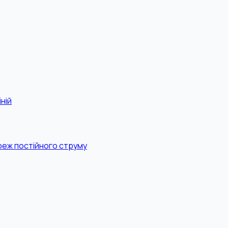
ній
реж постійного струму