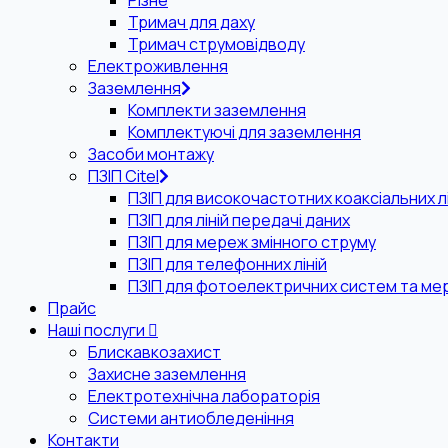
Різне
Тримач для даху
Тримач струмовідводу
Електроживлення
Заземлення
Комплекти заземлення
Комплектуючі для заземлення
Засоби монтажу
ПЗІП Citel
ПЗІП для високочастотних коаксіальних лі
ПЗІП для ліній передачі даних
ПЗІП для мереж змінного струму
ПЗІП для телефонних ліній
ПЗІП для фотоелектричних систем та ме
Прайс
Наші послуги
Блискавкозахист
Захисне заземлення
Електротехнічна лабораторія
Системи антиобледеніння
Контакти