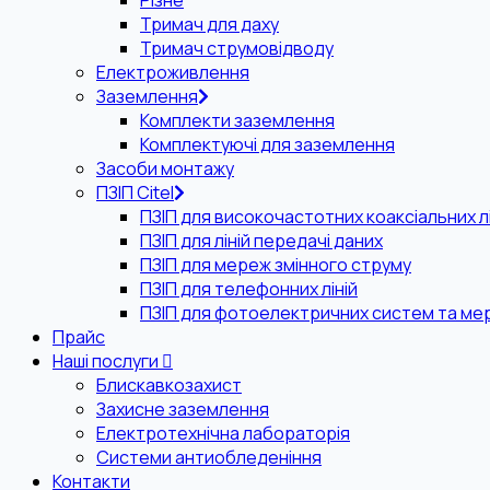
Різне
Тримач для даху
Тримач струмовідводу
Електроживлення
Заземлення
Комплекти заземлення
Комплектуючі для заземлення
Засоби монтажу
ПЗІП Citel
ПЗІП для високочастотних коаксіальних лі
ПЗІП для ліній передачі даних
ПЗІП для мереж змінного струму
ПЗІП для телефонних ліній
ПЗІП для фотоелектричних систем та ме
Прайс
Наші послуги
Блискавкозахист
Захисне заземлення
Електротехнічна лабораторія
Системи антиобледеніння
Контакти