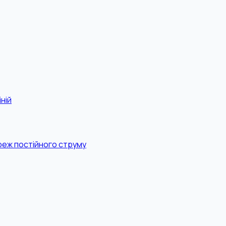
ній
реж постійного струму