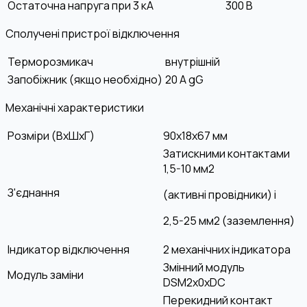
Остаточна напруга при 3 кА
300 В
Сполучені пристрої відключення
Терморозмикач
внутрішній
Запобіжник (якщо необхідно)
20 А gG
Механічні характеристики
Розміри (ВхШхГ)
90х18х67 мм
Затискними контактами
1,5-10 мм2
З'єднання
(активні провідники) і
2,5-25 мм2 (заземлення)
Індикатор відключення
2 механічних індикатора
Змінний модуль
Модуль заміни
DSM2х0хDC
Перекидний контакт