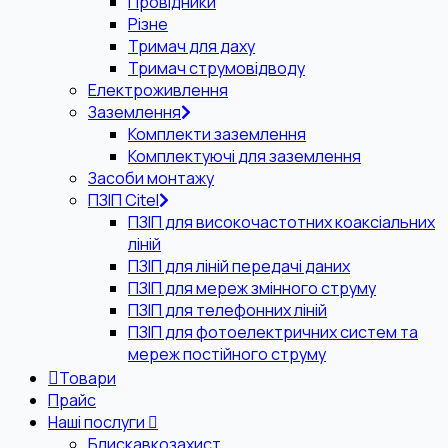
Провідники
Різне
Тримач для даху
Тримач струмовідводу
Електроживлення
Заземлення
Комплекти заземлення
Комплектуючі для заземлення
Засоби монтажу
ПЗІП Citel
ПЗІП для високочастотних коаксіальних
ліній
ПЗІП для ліній передачі даних
ПЗІП для мереж змінного струму
ПЗІП для телефонних ліній
ПЗІП для фотоелектричних систем та
мереж постійного струму
Товари
Прайс
Наші послуги
Блискавкозахист