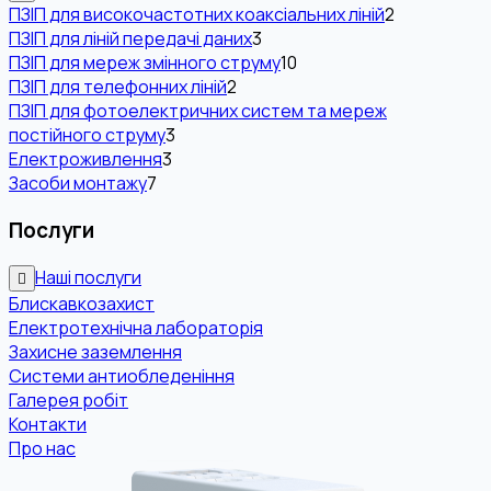
ПЗІП для високочастотних коаксіальних ліній
2
ПЗІП для ліній передачі даних
3
ПЗІП для мереж змінного струму
10
ПЗІП для телефонних ліній
2
ПЗІП для фотоелектричних систем та мереж
постійного струму
3
Електроживлення
3
Засоби монтажу
7
Послуги
Наші послуги
Блискавкозахист
Електротехнічна лабораторія
Захисне заземлення
Системи антиобледеніння
Галерея робіт
Контакти
Про нас