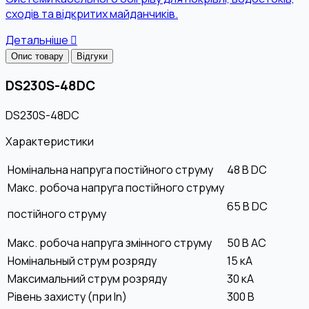
сходів та відкритих майданчиків.
Детальніше
Опис товару
Відгуки
DS230S-48DC
DS230S-48DC
Характеристики
Номінальна напруга постійного струму
48 B DC
Макс. робоча напруга постійного струму
65 B DC
постійного струму
Макс. робоча напруга змінного струму
50 B AC
Номінальный струм розряду
15 кА
Максимальний струм розряду
30 кА
Рівень захисту (при In)
300 В