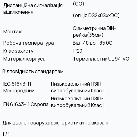
(СО)
Дистанційна сигналізація
відключення
(опція DS2x0SxxDC)
Симметрична DIN-
Монтаж
рейка(35мм)
Робоча температура
Від -40 до +85 0С
Клас захисту
IP20
Матеріал корпуса
Термопластик UL 94-VO
Відповідність стандартам
IEC 61643-11
Низьковольтний ПЗІП-
Міжнародний
випробувальний Клас II
Низьковольтний ПЗІП-
EN 61643-11 Європа
випробувальний Клас II
Для цього товару характеристики не вказані.
1
/
1