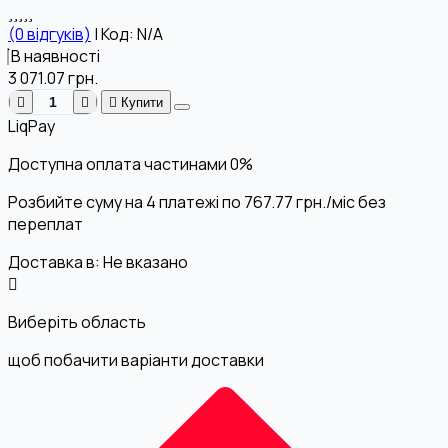
(0 відгуків)
|
Код: N/A
В наявності
3 071.07
грн.
Купити
LiqPay
Доступна оплата частинами
0%
Розбийте суму на 4 платежі по
767.77
грн.
/міс без
переплат
Доставка в:
Не вказано
Виберіть область
щоб побачити варіанти доставки