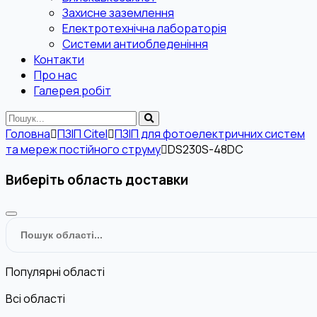
Захисне заземлення
Електротехнічна лабораторія
Системи антиобледеніння
Контакти
Про нас
Галерея робіт
Головна
ПЗІП Citel
ПЗІП для фотоелектричних систем
та мереж постійного струму
DS230S-48DC
Виберіть область доставки
Популярні області
Всі області