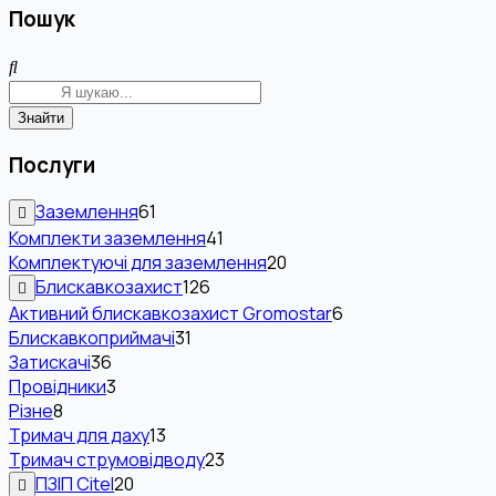
Пошук
Знайти
Послуги
Заземлення
61
Комплекти заземлення
41
Комплектуючі для заземлення
20
Блискавкозахист
126
Активний блискавкозахист Gromostar
6
Блискавкоприймачі
31
Затискачі
36
Провідники
3
Різне
8
Тримач для даху
13
Тримач струмовідводу
23
ПЗІП Citel
20