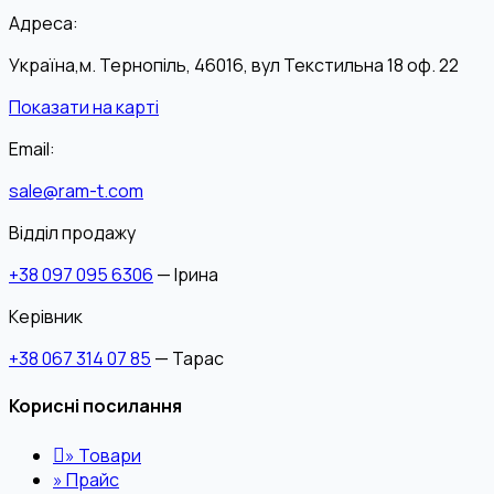
Адреса:
Україна,м. Тернопіль, 46016, вул Текстильна 18 оф. 22
Показати на карті
Email:
sale@ram-t.com
Відділ продажу
+38 097 095 6306
— Ірина
Керівник
+38 067 314 07 85
— Тарас
Корисні посилання
»
Товари
»
Прайс