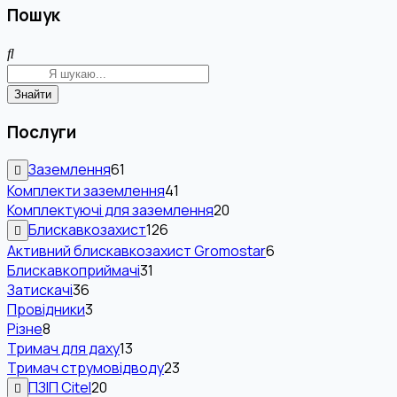
Пошук
Знайти
Послуги
Заземлення
61
Комплекти заземлення
41
Комплектуючі для заземлення
20
Блискавкозахист
126
Активний блискавкозахист Gromostar
6
Блискавкоприймачі
31
Затискачі
36
Провідники
3
Різне
8
Тримач для даху
13
Тримач струмовідводу
23
ПЗІП Citel
20