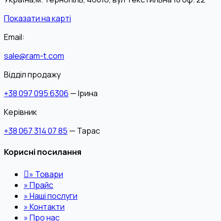
Показати на карті
Email:
sale@ram-t.com
Відділ продажу
+38 097 095 6306
— Ірина
Керівник
+38 067 314 07 85
— Тарас
Корисні посилання
»
Товари
»
Прайс
»
Наші послуги
»
Контакти
»
Про нас