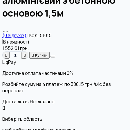
алюмінієвий з бетонною
основою 1,5м
(0 відгуків)
|
Код: 51015
В наявності
1 552.61
грн.
Купити
LiqPay
Доступна оплата частинами
0%
Розбийте суму на 4 платежі по
388.15
грн.
/міс без
переплат
Доставка в:
Не вказано
Виберіть область
щоб побачити варіанти доставки