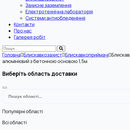
Захисне заземлення
Електротехнічна лабораторія
Системи антиобледеніння
Контакти
Про нас
Галерея робіт
Головна
Блискавкозахист
Блискавкоприймачі
Блиска
алюмінієвий з бетонною основою 1,5м
Виберіть область доставки
Популярні області
Всі області