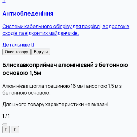
Антиобледеніння
Системи кабельного обігріву для покрівлі, водостоків,
сходів та відкритих майданчиків.
Детальніше
Опис товару
Відгуки
Блискавкоприймач алюмінієвий з бетонною
основою 1,5м
Алюмінієва щогла товщиною 16 мм і висотою 1,5 м з
бетонною основою.
Для цього товару характеристики не вказані.
1
/
1