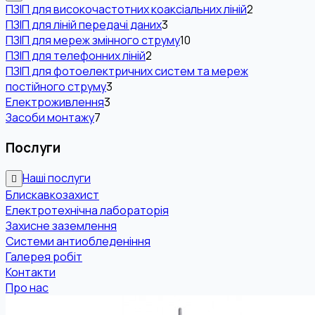
ПЗІП для високочастотних коаксіальних ліній
2
ПЗІП для ліній передачі даних
3
ПЗІП для мереж змінного струму
10
ПЗІП для телефонних ліній
2
ПЗІП для фотоелектричних систем та мереж
постійного струму
3
Електроживлення
3
Засоби монтажу
7
Послуги
Наші послуги
Блискавкозахист
Електротехнічна лабораторія
Захисне заземлення
Системи антиобледеніння
Галерея робіт
Контакти
Про нас