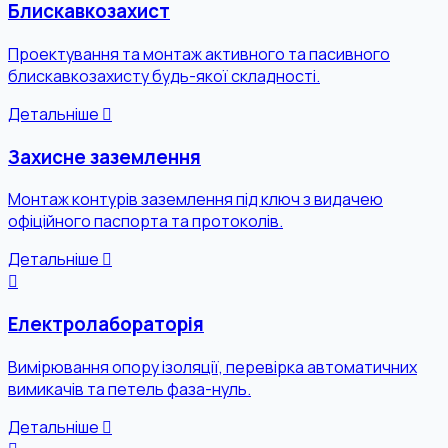
Блискавкозахист
Проектування та монтаж активного та пасивного
блискавкозахисту будь-якої складності.
Детальніше
Захисне заземлення
Монтаж контурів заземлення під ключ з видачею
офіційного паспорта та протоколів.
Детальніше
Електролабораторія
Вимірювання опору ізоляції, перевірка автоматичних
вимикачів та петель фаза-нуль.
Детальніше