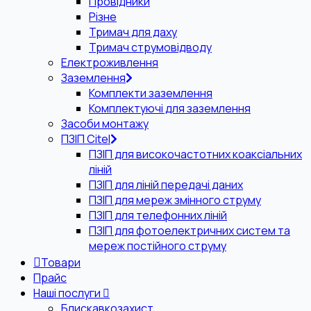
Провідники
Різне
Тримач для даху
Тримач струмовідводу
Електроживлення
Заземлення
Комплекти заземлення
Комплектуючі для заземлення
Засоби монтажу
ПЗІП Citel
ПЗІП для високочастотних коаксіальних
ліній
ПЗІП для ліній передачі даних
ПЗІП для мереж змінного струму
ПЗІП для телефонних ліній
ПЗІП для фотоелектричних систем та
мереж постійного струму
Товари
Прайс
Наші послуги
Блискавкозахист