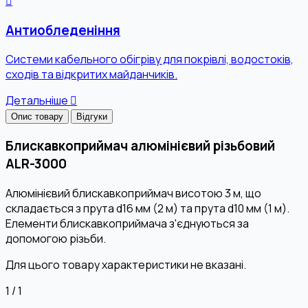
Антиобледеніння
Системи кабельного обігріву для покрівлі, водостоків,
сходів та відкритих майданчиків.
Детальніше
Опис товару
Відгуки
Блискавкоприймач алюмінієвий різьбовий
ALR-3000
Алюмінієвий блискавкоприймач висотою 3 м, що
складається з прута d16 мм (2 м) та прута d10 мм (1 м).
Елементи блискавкоприймача з'єднуються за
допомогою різьби.
Для цього товару характеристики не вказані.
1
/
1