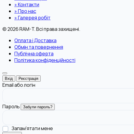
»
Контакти
»
Про нас
»
Галерея робіт
© 2026 RAM-T. Всі права захищені.
Оплата і Доставка
Обмін та повернення
Публічна оферта
Політика конфіденційності
Вхід
Реєстрація
Email або логін
Пароль
Забули пароль?
Запам'ятати мене