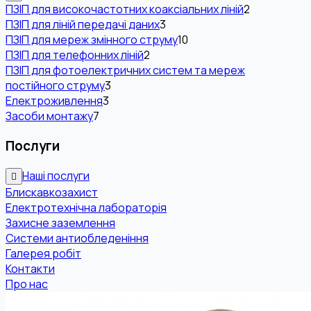
ПЗІП для високочастотних коаксіальних ліній
2
ПЗІП для ліній передачі даних
3
ПЗІП для мереж змінного струму
10
ПЗІП для телефонних ліній
2
ПЗІП для фотоелектричних систем та мереж
постійного струму
3
Електроживлення
3
Засоби монтажу
7
Послуги
Наші послуги
Блискавкозахист
Електротехнічна лабораторія
Захисне заземлення
Системи антиобледеніння
Галерея робіт
Контакти
Про нас