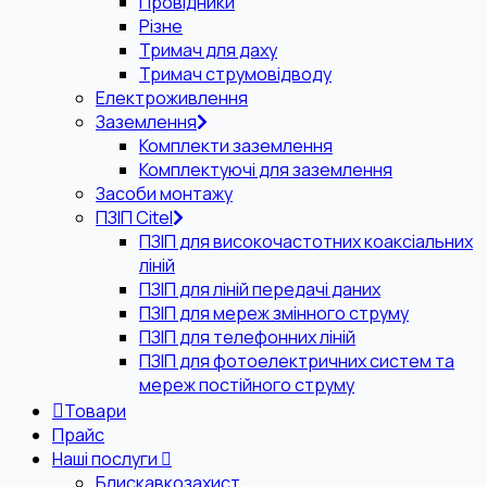
Провідники
Різне
Тримач для даху
Тримач струмовідводу
Електроживлення
Заземлення
Комплекти заземлення
Комплектуючі для заземлення
Засоби монтажу
ПЗІП Citel
ПЗІП для високочастотних коаксіальних
ліній
ПЗІП для ліній передачі даних
ПЗІП для мереж змінного струму
ПЗІП для телефонних ліній
ПЗІП для фотоелектричних систем та
мереж постійного струму
Товари
Прайс
Наші послуги
Блискавкозахист