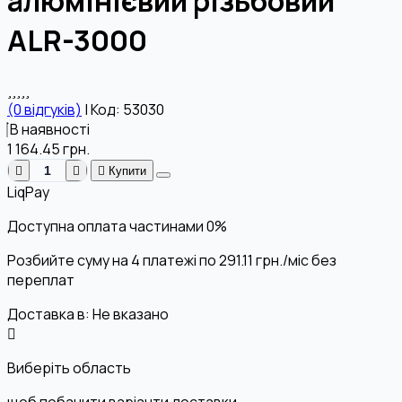
алюмінієвий різьбовий
ALR-3000
(0 відгуків)
|
Код: 53030
В наявності
1 164.45
грн.
Купити
LiqPay
Доступна оплата частинами
0%
Розбийте суму на 4 платежі по
291.11
грн.
/міс без
переплат
Доставка в:
Не вказано
Виберіть область
щоб побачити варіанти доставки