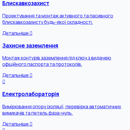
Блискавкозахист
Проектування та монтаж активного та пасивного
блискавкозахисту будь-якої складності.
Детальніше
Захисне заземлення
Монтаж контурів заземлення під ключ з видачею
офіційного паспорта та протоколів.
Детальніше
Електролабораторія
Вимірювання опору ізоляції, перевірка автоматичних
вимикачів та петель фаза-нуль.
Детальніше