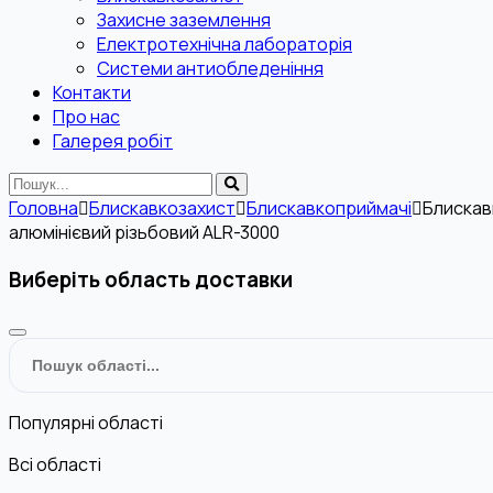
Захисне заземлення
Електротехнічна лабораторія
Системи антиобледеніння
Контакти
Про нас
Галерея робіт
Головна
Блискавкозахист
Блискавкоприймачі
Блиска
алюмінієвий різьбовий ALR-3000
Виберіть область доставки
Популярні області
Всі області