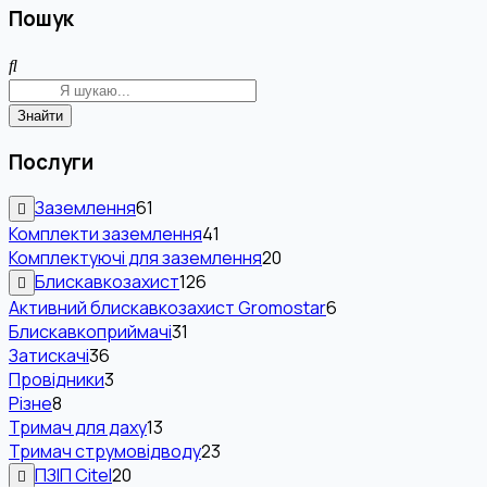
Пошук
Знайти
Послуги
Заземлення
61
Комплекти заземлення
41
Комплектуючі для заземлення
20
Блискавкозахист
126
Активний блискавкозахист Gromostar
6
Блискавкоприймачі
31
Затискачі
36
Провідники
3
Різне
8
Тримач для даху
13
Тримач струмовідводу
23
ПЗІП Citel
20