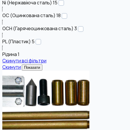
Ni (Нержавіюча сталь)
15
OC (Оцинкована сталь)
18
OCH (Гарячеоцинкована сталь)
3
PL (Пластик)
5
Рідина
1
Скинути всі фільтри
Скинути
Показати