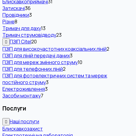
Блискавкоприймачі
31
Затискачі
36
Провідники
3
Різне
8
Тримач для даху
13
Тримач струмовідводу
23
ПЗІП Citel
20
ПЗІП для високочастотних коаксіальних ліній
2
ПЗІП для ліній передачі даних
3
ПЗІП для мереж змінного струму
10
ПЗІП для телефонних ліній
2
ПЗІП для фотоелектричних систем та мереж
постійного струму
3
Електроживлення
3
Засоби монтажу
7
Послуги
Наші послуги
Блискавкозахист
Електротехнічна лабораторія