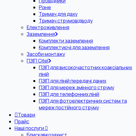
Провідники
Різне
Тримач для даху
Тримач струмовідводу
Електроживлення
Заземлення
Комплекти заземлення
Комплектуючі для заземлення
Засоби монтажу
ПЗІП Citel
ПЗІП для високочастотних коаксіальних
ліній
ПЗІП для ліній передачі даних
ПЗІП для мереж змінного струму
ПЗІП для телефонних ліній
ПЗІП для фотоелектричних систем та
мереж постійного струму
Товари
Прайс
Наші послуги
Блискавкозахист