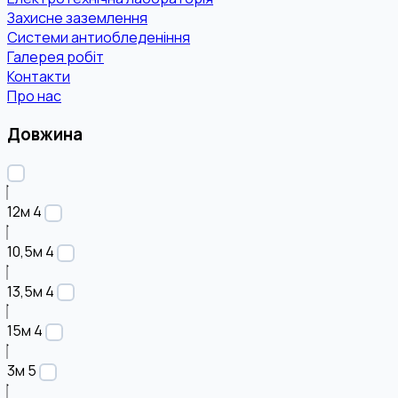
Захисне заземлення
Системи антиобледеніння
Галерея робіт
Контакти
Про нас
Довжина
12м
4
10,5м
4
13,5м
4
15м
4
3м
5