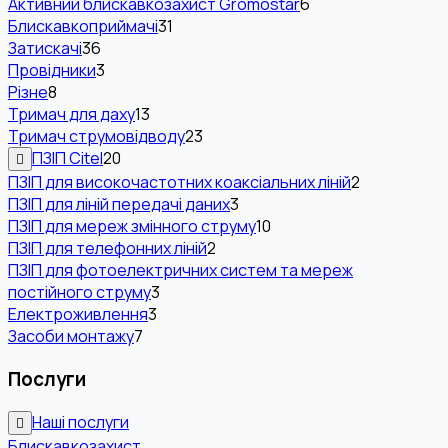
Активний блискавкозахист Gromostar
6
Блискавкоприймачі
31
Затискачі
36
Провідники
3
Різне
8
Тримач для даху
13
Тримач струмовідводу
23
ПЗІП Citel
20
ПЗІП для високочастотних коаксіальних ліній
2
ПЗІП для ліній передачі даних
3
ПЗІП для мереж змінного струму
10
ПЗІП для телефонних ліній
2
ПЗІП для фотоелектричних систем та мереж
постійного струму
3
Електроживлення
3
Засоби монтажу
7
Послуги
Наші послуги
Блискавкозахист