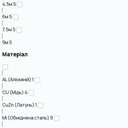
4,5м
5
6м
5
7,5м
5
9м
5
Матеріал
AL (Алюміній)
1
CU (Мідь)
4
CuZn (Латунь)
1
Mi (Обміднена сталь)
9