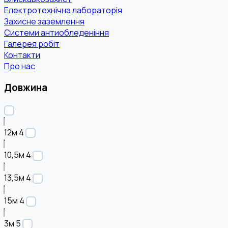
Електротехнічна лабораторія
Захисне заземлення
Системи антиобледеніння
Галерея робіт
Контакти
Про нас
Довжина
12м
4
10,5м
4
13,5м
4
15м
4
3м
5