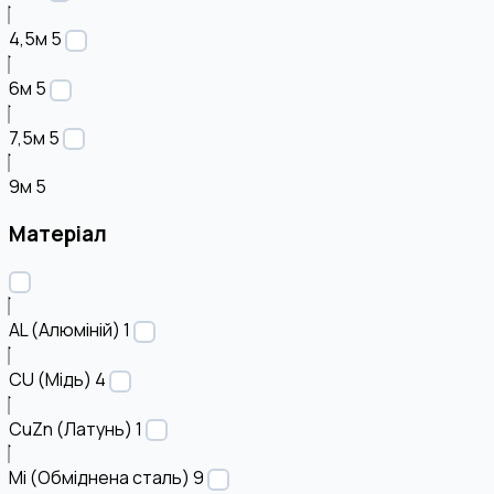
4,5м
5
6м
5
7,5м
5
9м
5
Матеріал
AL (Алюміній)
1
CU (Мідь)
4
CuZn (Латунь)
1
Mi (Обміднена сталь)
9