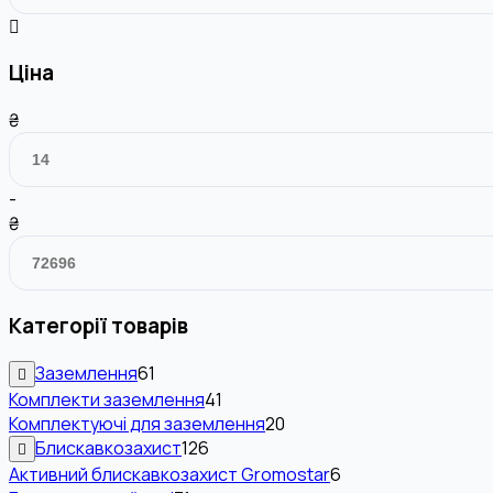
Ціна
₴
-
₴
Категорії товарів
Заземлення
61
Комплекти заземлення
41
Комплектуючі для заземлення
20
Блискавкозахист
126
Активний блискавкозахист Gromostar
6