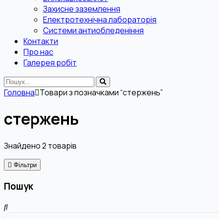
Захисне заземлення
Електротехнічна лабораторія
Системи антиобледеніння
Контакти
Про нас
Галерея робіт
Головна
Товари з позначками “стержень”
стержень
Знайдено
2
товарів
Фільтри
Пошук