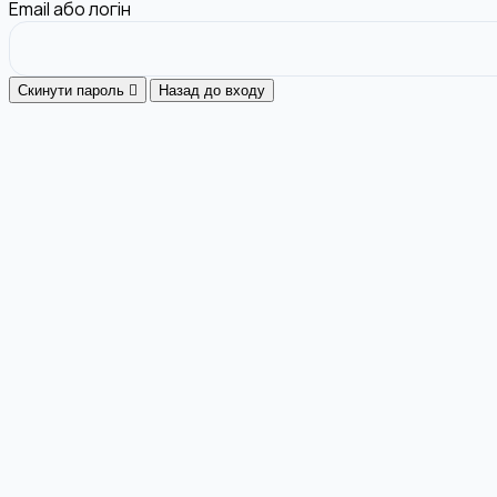
Email або логін
Скинути пароль
Назад до входу