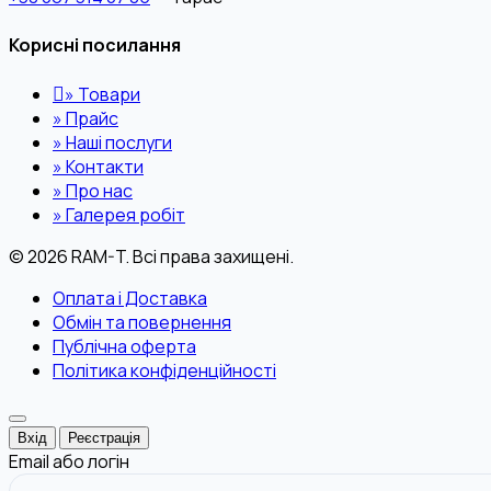
Корисні посилання
»
Товари
»
Прайс
»
Наші послуги
»
Контакти
»
Про нас
»
Галерея робіт
© 2026 RAM-T. Всі права захищені.
Оплата і Доставка
Обмін та повернення
Публічна оферта
Політика конфіденційності
Вхід
Реєстрація
Email або логін