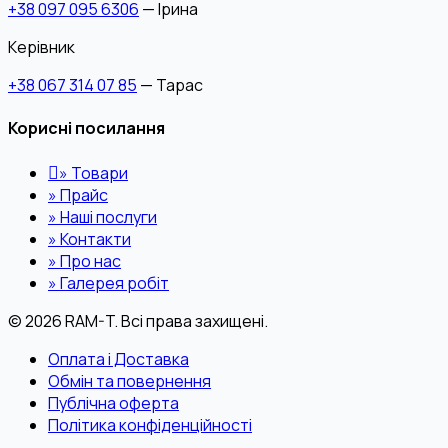
+38 097 095 6306
— Ірина
Керівник
+38 067 314 07 85
— Тарас
Корисні посилання
»
Товари
»
Прайс
»
Наші послуги
»
Контакти
»
Про нас
»
Галерея робіт
© 2026 RAM-T. Всі права захищені.
Оплата і Доставка
Обмін та повернення
Публічна оферта
Політика конфіденційності