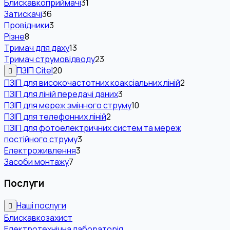
Блискавкоприймачі
31
Затискачі
36
Провідники
3
Різне
8
Тримач для даху
13
Тримач струмовідводу
23
ПЗІП Citel
20
ПЗІП для високочастотних коаксіальних ліній
2
ПЗІП для ліній передачі даних
3
ПЗІП для мереж змінного струму
10
ПЗІП для телефонних ліній
2
ПЗІП для фотоелектричних систем та мереж
постійного струму
3
Електроживлення
3
Засоби монтажу
7
Послуги
Наші послуги
Блискавкозахист
Електротехнічна лабораторія