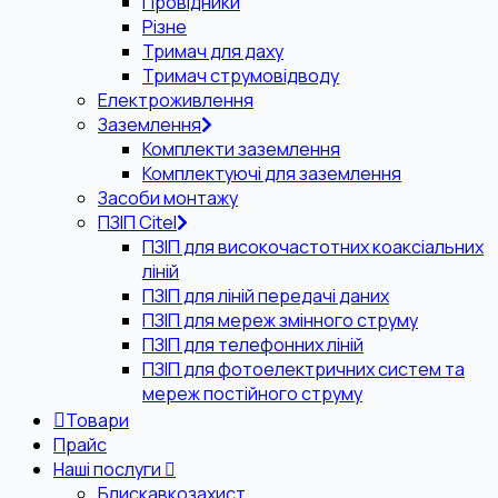
Провідники
Різне
Тримач для даху
Тримач струмовідводу
Електроживлення
Заземлення
Комплекти заземлення
Комплектуючі для заземлення
Засоби монтажу
ПЗІП Citel
ПЗІП для високочастотних коаксіальних
ліній
ПЗІП для ліній передачі даних
ПЗІП для мереж змінного струму
ПЗІП для телефонних ліній
ПЗІП для фотоелектричних систем та
мереж постійного струму
Товари
Прайс
Наші послуги
Блискавкозахист