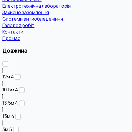
Електротехнічна лабораторія
Захисне заземлення
Системи антиобледеніння
Галерея робіт
Контакти
Про нас
Довжина
12м
4
10,5м
4
13,5м
4
15м
4
3м
5