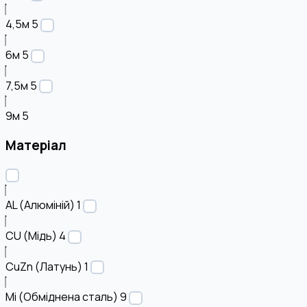
4,5м
5
6м
5
7,5м
5
9м
5
Матеріал
AL (Алюміній)
1
CU (Мідь)
4
CuZn (Латунь)
1
Mi (Обміднена сталь)
9