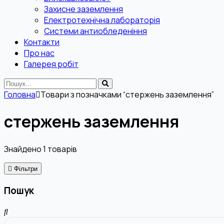
Захисне заземлення
Електротехнічна лабораторія
Системи антиобледеніння
Контакти
Про нас
Галерея робіт
Головна
Товари з позначками “стержень заземлення”
стержень заземлення
Знайдено
1
товарів
Фільтри
Пошук