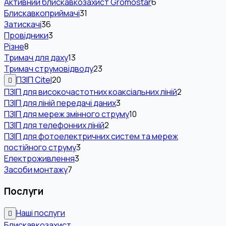
Активний блискавкозахист Gromostar
6
Блискавкоприймачі
31
Затискачі
36
Провідники
3
Різне
8
Тримач для даху
13
Тримач струмовідводу
23
ПЗІП Citel
20
ПЗІП для високочастотних коаксіальних ліній
2
ПЗІП для ліній передачі даних
3
ПЗІП для мереж змінного струму
10
ПЗІП для телефонних ліній
2
ПЗІП для фотоелектричних систем та мереж
постійного струму
3
Електроживлення
3
Засоби монтажу
7
Послуги
Наші послуги
Блискавкозахист