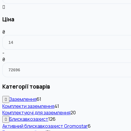
Ціна
₴
-
₴
Категорії товарів
Заземлення
61
Комплекти заземлення
41
Комплектуючі для заземлення
20
Блискавкозахист
126
Активний блискавкозахист Gromostar
6