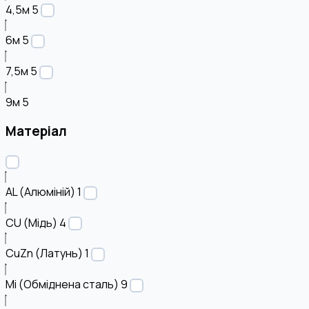
4,5м
5
6м
5
7,5м
5
9м
5
Матеріал
AL (Алюміній)
1
CU (Мідь)
4
CuZn (Латунь)
1
Mi (Обміднена сталь)
9