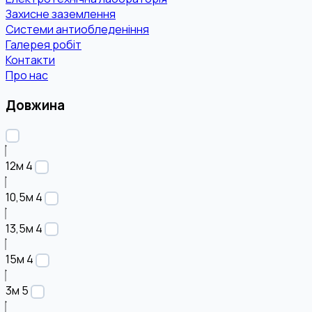
Захисне заземлення
Системи антиобледеніння
Галерея робіт
Контакти
Про нас
Довжина
12м
4
10,5м
4
13,5м
4
15м
4
3м
5