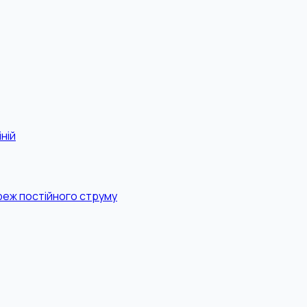
ній
реж постійного струму