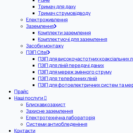
Різне
Тримач для даху
Тримач струмовідводу
Електроживлення
Заземлення
Комплекти заземлення
Комплектуючі для заземлення
Засоби монтажу
ПЗІП Citel
ПЗІП для високочастотних коаксіальних лі
ПЗІП для ліній передачі даних
ПЗІП для мереж змінного струму
ПЗІП для телефонних ліній
ПЗІП для фотоелектричних систем та ме
Прайс
Наші послуги
Блискавкозахист
Захисне заземлення
Електротехнічна лабораторія
Системи антиобледеніння
Контакти